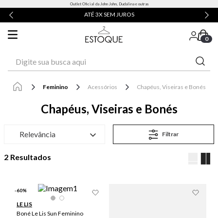
Outlet Oficial da John John, Dudalina e outras
ATÉ 3X SEM JUROS
0
Digite sua busca aqui
Feminino
Acessórios
Chapéus, Viseiras e Bonés
Chapéus, Viseiras e Bonés
Relevância
Filtrar
2
-
60
%
LE LIS
Boné Le Lis Sun Feminino