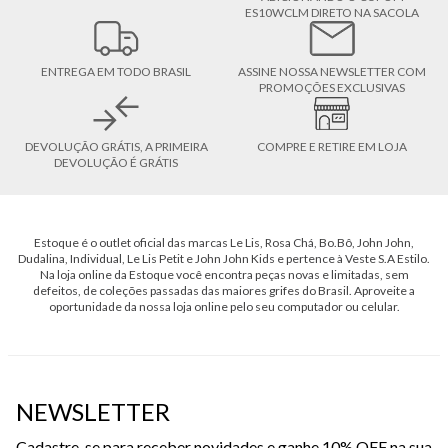
ES10WCLM DIRETO NA SACOLA
ENTREGA EM TODO BRASIL
ASSINE NOSSA NEWSLETTER COM
PROMOÇÕES EXCLUSIVAS
DEVOLUÇÃO GRÁTIS, A PRIMEIRA
COMPRE E RETIRE EM LOJA
DEVOLUÇÃO É GRÁTIS
Estoque é o outlet oficial das marcas Le Lis, Rosa Chá, Bo.Bô, John John,
Dudalina, Individual, Le Lis Petit e John John Kids e pertence à Veste S.A Estilo.
Na loja online da Estoque você encontra peças novas e limitadas, sem
defeitos, de coleções passadas das maiores grifes do Brasil. Aproveite a
oportunidade da nossa loja online pelo seu computador ou celular.
NEWSLETTER
Cadastre-se para receber novidades e ganhe 10% OFF na sua