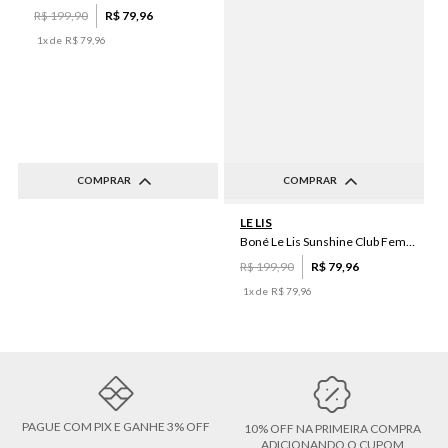
R$
199
,
90
R$
79
,
96
1
x de
R$
79
,
96
COMPRAR
COMPRAR
UN
UN
LE LIS
Boné Le Lis Sunshine Club Feminino
R$
199
,
90
R$
79
,
96
1
x de
R$
79
,
96
PAGUE COM PIX E GANHE 3% OFF
10% OFF NA PRIMEIRA COMPRA
ADICIONANDO O CUPOM