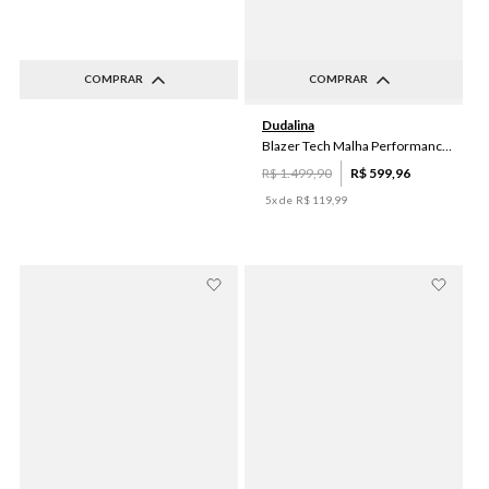
COMPRAR
COMPRAR
58
52
48
60
54
46
48
50
52
54
Dudalina
50
56
56
58
60
Blazer Tech Malha Performance Dudalina Masculino
R$
1
.
499
,
90
R$
599
,
96
5
x de
R$
119
,
99