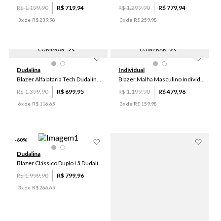
R$
1
.
199
,
90
R$
719
,
94
R$
1
.
299
,
90
R$
779
,
94
3
x de
R$
239
,
98
3
x de
R$
259
,
98
COMPRAR
COMPRAR
-
50
%
-
60
%
46
48
50
52
54
P
M
G
GG
Dudalina
Individual
56
58
60
Blazer Alfaiataria Tech Dudalina Masculina
Blazer Malha Masculino Individual
R$
1
.
399
,
90
R$
699
,
95
R$
1
.
199
,
90
R$
479
,
96
6
x de
R$
116
,
65
3
x de
R$
159
,
98
-
60
%
Dudalina
Blazer Clássico Duplo Lã Dudalina Masculino
R$
1
.
999
,
90
R$
799
,
96
3
x de
R$
266
,
65