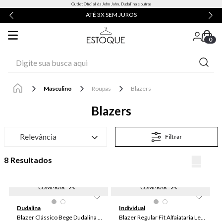
Outlet Oficial da John John, Dudalina e outras
ATÉ 3X SEM JUROS
0
Digite sua busca aqui
Masculino
Roupas
Blazers
Blazers
Relevância
Filtrar
8
COMPRAR
COMPRAR
-
40
%
-
40
%
46
50
52
54
56
GG
G
M
P
Dudalina
Individual
58
60
Blazer Clássico Bege Dudalina Masculina
Blazer Regular Fit Alfaiataria Leve Masculino Individual