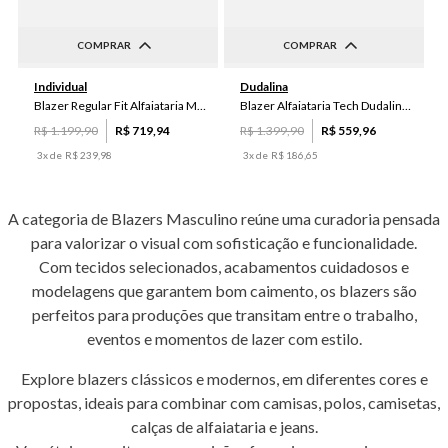
COMPRAR
COMPRAR
P
M
G
GG
XGG
60
54
58
56
46
Individual
Dudalina
52
50
48
Blazer Regular Fit Alfaiataria Masculino Individual
Blazer Alfaiataria Tech Dudalina Masculino
R$
1
.
199
,
90
R$
719
,
94
R$
1
.
399
,
90
R$
559
,
96
3
x de
R$
239
,
98
3
x de
R$
186
,
65
A categoria de Blazers Masculino reúne uma curadoria pensada
para valorizar o visual com sofisticação e funcionalidade.
Com tecidos selecionados, acabamentos cuidadosos e
modelagens que garantem bom caimento, os blazers são
perfeitos para produções que transitam entre o trabalho,
eventos e momentos de lazer com estilo.
Explore blazers clássicos e modernos, em diferentes cores e
propostas, ideais para combinar com camisas, polos, camisetas,
calças de alfaiataria e jeans.