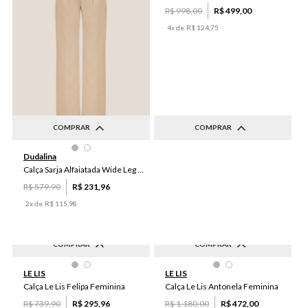
R$
998
,
00
R$
499
,
00
4
x de
R$
124
,
75
COMPRAR
COMPRAR
36
38
40
42
44
50
36
42
46
48
Dudalina
46
38
44
34
40
Calça Sarja Alfaiatada Wide Leg Color Dudalina Feminina
R$
579
,
90
R$
231
,
96
2
x de
R$
115
,
98
COMPRAR
COMPRAR
-
60
%
-
60
%
M
PP
P
GG
G
G
M
GG
PP
P
LE LIS
LE LIS
Calça Le Lis Felipa Feminina
Calça Le Lis Antonela Feminina
R$
739
,
90
R$
295
,
96
R$
1
.
180
,
00
R$
472
,
00