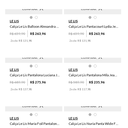
COMPRAR
COMPRAR
-
60
%
-
60
%
50
46
34
36
40
36
46
38
44
40
LE LIS
LE LIS
44
38
42
48
42
34
48
50
Calça Le Lis Balloon Alexandra Jeans Feminina
Calça Le Lis Pantacourt Lydia Jeans Feminina
R$
659
,
90
R$
263
,
96
R$
659
,
90
R$
263
,
96
2
x de
R$
131
,
98
2
x de
R$
131
,
98
COMPRAR
COMPRAR
-
60
%
-
60
%
40
44
42
36
34
46
50
44
38
40
LE LIS
LE LIS
38
50
48
46
48
42
36
34
Calça Le Lis Pantalona Luciana Jeans Feminina
Calça Le Lis Pantalona Mila Jeans Feminina
R$
689
,
90
R$
275
,
96
R$
589
,
90
R$
235
,
96
2
x de
R$
137
,
98
2
x de
R$
117
,
98
COMPRAR
COMPRAR
-
60
%
-
60
%
34
40
38
46
42
44
40
36
42
34
LE LIS
LE LIS
50
36
48
44
48
46
50
38
Calça Le Lis Maria Foil Pantalona Jeans Feminina
Calça Le Lis Nuria Panta Wide Feminina