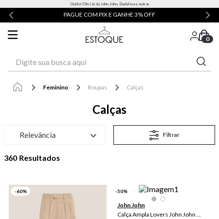
Outlet Oficial da John John, Dudalina e outras
PAGUE COM PIX E GANHE 3% OFF
0
Digite sua busca aqui
Feminino
Roupas
Calças
Calças
Relevância
Filtrar
360
-
60
%
-
50
%
John John
Calça Ampla Lovers John John Feminina