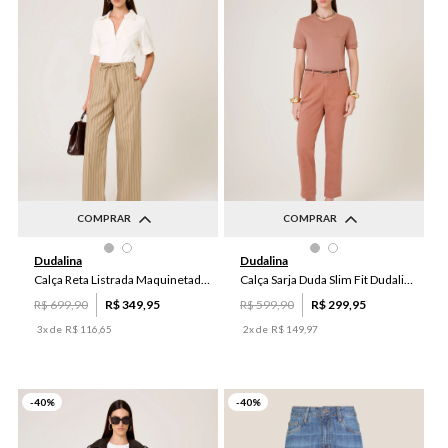
COMPRAR
COMPRAR
36
38
40
42
44
36
38
40
42
44
Dudalina
Dudalina
46
46
Calça Reta Listrada Maquinetada Edina Dudalina Feminina
Calça Sarja Duda Slim Fit Dudalina Feminina
R$
699
,
90
R$
349
,
95
R$
599
,
90
R$
299
,
95
3
x de
R$
116
,
65
2
x de
R$
149
,
97
-
40
%
-
40
%