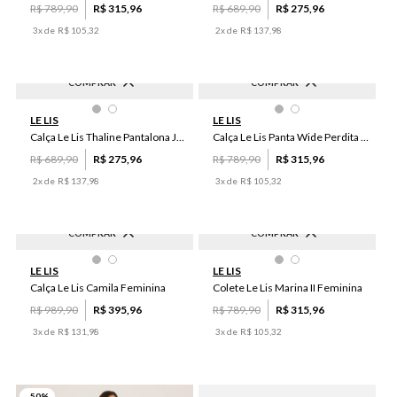
R$
789
,
90
R$
315
,
96
R$
689
,
90
R$
275
,
96
3
x de
R$
105
,
32
2
x de
R$
137
,
98
COMPRAR
COMPRAR
-
60
%
-
60
%
46
36
44
34
50
50
40
44
36
46
LE LIS
LE LIS
48
42
38
40
34
48
38
42
Calça Le Lis Thaline Pantalona Jeans Feminina
Calça Le Lis Panta Wide Perdita Jeans Feminina
R$
689
,
90
R$
275
,
96
R$
789
,
90
R$
315
,
96
2
x de
R$
137
,
98
3
x de
R$
105
,
32
COMPRAR
COMPRAR
-
60
%
-
60
%
P
PP
G
GG
M
GG
PP
P
M
G
LE LIS
LE LIS
Calça Le Lis Camila Feminina
Colete Le Lis Marina II Feminina
R$
989
,
90
R$
395
,
96
R$
789
,
90
R$
315
,
96
3
x de
R$
131
,
98
3
x de
R$
105
,
32
-
50
%