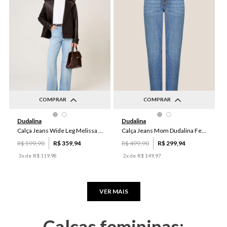
COMPRAR
COMPRAR
36
38
40
42
44
36
38
40
42
46
Dudalina
Dudalina
46
44
Calça Jeans Wide Leg Melissa Dudalina Feminina
Calça Jeans Mom Dudalina Feminina
R$
599
,
90
R$
359
,
94
R$
499
,
90
R$
299
,
94
3
x de
R$
119
,
98
2
x de
R$
149
,
97
VER MAIS
Calças femininas: