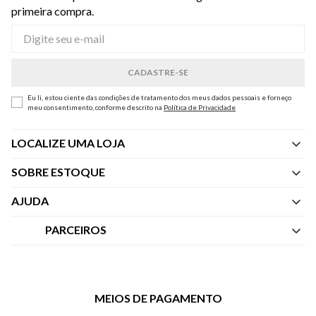
primeira compra.
Eu li, estou ciente das condições de tratamento dos meus dados pessoais e forneço
meu consentimento, conforme descrito na
Política de Privacidade
LOCALIZE UMA LOJA
SOBRE ESTOQUE
Quem Somos
AJUDA
Nossas Lojas
Central de Atendimento
PARCEIROS
Política de Privacidade dos Websites
Regulamentos
Livelo
Política de Governança
Minha Conta
Mastercard
Black Friday
MEIOS DE PAGAMENTO
Trocas e Devoluções
Vai de Visa