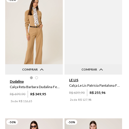
COMPRAR
COMPRAR
44
42
46
38
36
48
42
44
40
38
LE LIS
Dudalina
Calça Le Lis Patrícia Pantalona Feminina
40
46
36
50
34
Calça Reta Barbara Dudalina Feminina
R$
639
,
90
R$
255
,
96
R$
699
,
90
R$
349
,
95
2
x de
R$
127
,
98
3
x de
R$
116
,
65
-
50
%
-
50
%