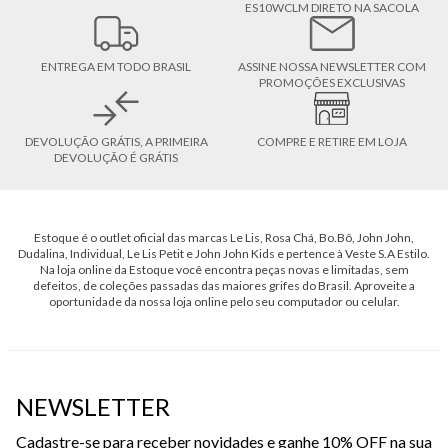
ES10WCLM DIRETO NA SACOLA
ENTREGA EM TODO BRASIL
ASSINE NOSSA NEWSLETTER COM
PROMOÇÕES EXCLUSIVAS
DEVOLUÇÃO GRÁTIS, A PRIMEIRA
COMPRE E RETIRE EM LOJA
DEVOLUÇÃO É GRÁTIS
Estoque é o outlet oficial das marcas Le Lis, Rosa Chá, Bo.Bô, John John,
Dudalina, Individual, Le Lis Petit e John John Kids e pertence à Veste S.A Estilo.
Na loja online da Estoque você encontra peças novas e limitadas, sem
defeitos, de coleções passadas das maiores grifes do Brasil. Aproveite a
oportunidade da nossa loja online pelo seu computador ou celular.
NEWSLETTER
Cadastre-se para receber novidades e ganhe 10% OFF na sua