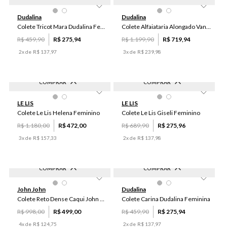
-
40
%
-
40
%
PP
P
M
G
GG
36
38
40
42
44
Dudalina
Dudalina
46
Colete Tricot Mara Dudalina Feminina
Colete Alfaiataria Alongado Vanessa Dudalina Feminina
R$
459
,
90
R$
275
,
94
R$
1
.
199
,
90
R$
719
,
94
2
x de
R$
137
,
97
3
x de
R$
239
,
98
COMPRAR
COMPRAR
-
60
%
-
60
%
34
42
50
38
40
42
34
48
40
38
LE LIS
LE LIS
48
36
44
46
44
46
36
50
Colete Le Lis Helena Feminino
Colete Le Lis Giseli Feminino
R$
1
.
180
,
00
R$
472
,
00
R$
689
,
90
R$
275
,
96
3
x de
R$
157
,
33
2
x de
R$
137
,
98
COMPRAR
COMPRAR
-
50
%
-
40
%
PP
P
M
G
GG
P
M
G
GG
John John
Dudalina
Colete Reto Dense Caqui John John Feminino
Colete Carina Dudalina Feminina
R$
998
,
00
R$
499
,
00
R$
459
,
90
R$
275
,
94
4
x de
R$
124
,
75
2
x de
R$
137
,
97