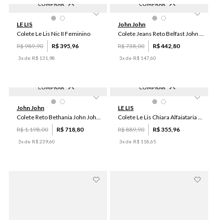
COMPRAR
COMPRAR
-
60
%
-
40
%
44
40
50
42
36
PP
P
M
G
GG
LE LIS
John John
48
46
38
34
Colete Le Lis Nic II Feminino
Colete Jeans Reto Belfast John John Feminino
R$
989
,
90
R$
395
,
96
R$
738
,
00
R$
442
,
80
3
x de
R$
131
,
98
3
x de
R$
147
,
60
COMPRAR
COMPRAR
-
40
%
-
60
%
PP
P
M
G
GG
34
36
38
40
42
John John
LE LIS
44
46
48
50
Colete Reto Bethania John John Feminino
Colete Le Lis Chiara Alfaiataria Feminino
R$
1
.
198
,
00
R$
718
,
80
R$
889
,
90
R$
355
,
96
3
x de
R$
239
,
60
3
x de
R$
118
,
65