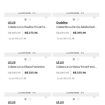
COMPRAR
COMPRAR
-
60
%
-
40
%
PP
P
M
GG
G
36
38
40
42
44
LE LIS
Dudalina
46
Colete Le Lis Paulina Tricot Feminino
Colete Risca De Giz Adelia Dudalina Feminina
R$
689
,
90
R$
275
,
96
R$
659
,
90
R$
395
,
94
2
x de
R$
137
,
98
3
x de
R$
131
,
98
COMPRAR
COMPRAR
-
60
%
-
60
%
PP
P
M
G
GG
P
M
GG
G
PP
LE LIS
LE LIS
Colete Le Lis Eliana Feminino
Colete Le Lis Neiva Tricot Feminino
R$
589
,
90
R$
235
,
96
R$
389
,
90
R$
155
,
96
2
x de
R$
117
,
98
1
x de
R$
155
,
96
COMPRAR
COMPRAR
-
60
%
-
60
%
46
40
48
50
36
46
48
40
42
44
LE LIS
LE LIS