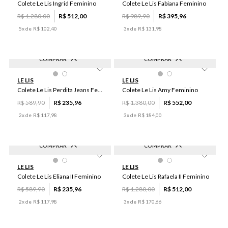
42
34
44
38
34
38
36
50
Colete Le Lis Ingrid Feminino
Colete Le Lis Fabiana Feminino
R$
1
.
280
,
00
R$
512
,
00
R$
989
,
90
R$
395
,
96
5
x de
R$
102
,
40
3
x de
R$
131
,
98
COMPRAR
COMPRAR
-
60
%
-
60
%
40
48
38
34
42
48
36
42
50
40
LE LIS
LE LIS
36
50
46
44
44
38
46
34
Colete Le Lis Perdita Jeans Feminino
Colete Le Lis Amy Feminino
R$
589
,
90
R$
235
,
96
R$
1
.
380
,
00
R$
552
,
00
2
x de
R$
117
,
98
3
x de
R$
184
,
00
COMPRAR
COMPRAR
-
60
%
-
60
%
PP
P
M
G
GG
42
38
50
48
40
LE LIS
LE LIS
46
34
36
44
Colete Le Lis Eliana II Feminino
Colete Le Lis Rafaela II Feminino
R$
589
,
90
R$
235
,
96
R$
1
.
280
,
00
R$
512
,
00
2
x de
R$
117
,
98
3
x de
R$
170
,
66