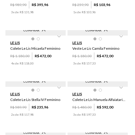
R$
989
,
90
R$
395
,
96
R$
259
,
90
R$
103
,
96
3
x de
R$
131
,
98
1
x de
R$
103
,
96
COMPRAR
COMPRAR
-
60
%
-
60
%
44
38
34
48
36
M
PP
G
P
GG
LE LIS
LE LIS
40
46
50
42
Colete Le Lis Micaela Feminino
Veste Le Lis Camila Feminino
R$
1
.
180
,
00
R$
472
,
00
R$
1
.
180
,
00
R$
472
,
00
4
x de
R$
118
,
00
3
x de
R$
157
,
33
COMPRAR
COMPRAR
-
60
%
-
60
%
34
40
46
44
36
40
34
36
38
44
LE LIS
LE LIS
48
38
42
50
42
46
50
48
Colete Le Lis Stella IV Feminino
Colete Le Lis Manuela Alfaiataria Feminino
R$
589
,
90
R$
235
,
96
R$
1
.
480
,
00
R$
592
,
00
2
x de
R$
117
,
98
3
x de
R$
197
,
33
COMPRAR
COMPRAR