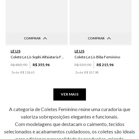
COMPRAR
COMPRAR
34
36
38
40
42
PP
P
M
GG
LE LIS
LE LIS
44
46
48
50
Colete Le Lis Sophi Alfaiataria Feminino
Colete Le Lis Biba Feminino
R$
889
,
90
R$
355
,
96
R$
539
,
90
R$
215
,
96
3
x de
R$
118
,
65
2
x de
R$
107
,
98
VER MAIS
A categoria de Coletes Feminino reúne uma curadoria que
valoriza sobreposições elegantes e funcionais.
Com modelagens que destacam o caimento, tecidos
selecionados e acabamentos cuidadosos, os coletes são ideais
para adicionar personalidade às produções, criando