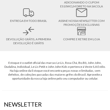
ADICIONANDO O CUPOM
ES10WCLM DIRETO NA SACOLA
ENTREGA EM TODO BRASIL
ASSINE NOSSA NEWSLETTER COM
PROMOÇÕES EXCLUSIVAS
DEVOLUÇÃO GRÁTIS, A PRIMEIRA
COMPRE E RETIRE EM LOJA
DEVOLUÇÃO É GRÁTIS
Estoque é o outlet oficial das marcas Le Lis, Rosa Chá, Bo.Bô, John John,
Dudalina, Individual, Le Lis Petit e John John Kids e pertence à Veste S.A Estilo.
Na loja online da Estoque você encontra peças novas e limitadas, sem
defeitos, de coleções passadas das maiores grifes do Brasil. Aproveite a
oportunidade da nossa loja online pelo seu computador ou celular.
NEWSLETTER