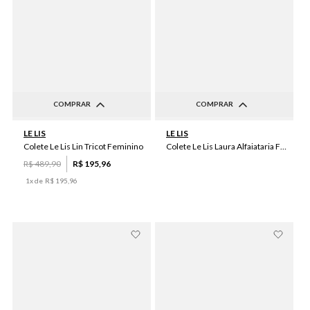
COMPRAR
COMPRAR
PP
P
M
G
GG
34
36
38
40
42
LE LIS
LE LIS
44
46
48
50
Colete Le Lis Lin Tricot Feminino
Colete Le Lis Laura Alfaiataria Feminino
R$
489
,
90
R$
195
,
96
1
x de
R$
195
,
96