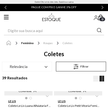
Outlet Oficial da John John, Dudalina e outras
PAGUE COM PIX E GANHE 3% OFF
0
Digite sua busca aqui
Feminino
Roupas
Coletes
Coletes
Relevância
Filtrar
39
COMPRAR
COMPRAR
-
60
%
-
60
%
34
46
48
42
38
04
02
01
06
12
LE LIS
LE LIS
50
44
40
36
10
08
Colete Le Lis Luana Alfaiataria Feminino
Colete Le Lis Petit Vitoria Feminino