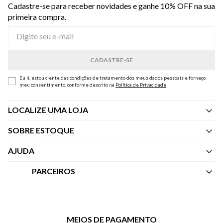
Cadastre-se para receber novidades e ganhe 10% OFF na sua
primeira compra.
Eu li, estou ciente das condições de tratamento dos meus dados pessoais e forneço
meu consentimento, conforme descrito na
Política de Privacidade
LOCALIZE UMA LOJA
SOBRE ESTOQUE
Quem Somos
AJUDA
Nossas Lojas
Central de Atendimento
PARCEIROS
Política de Privacidade dos Websites
Regulamentos
Livelo
Política de Governança
Minha Conta
Mastercard
Black Friday
MEIOS DE PAGAMENTO
Trocas e Devoluções