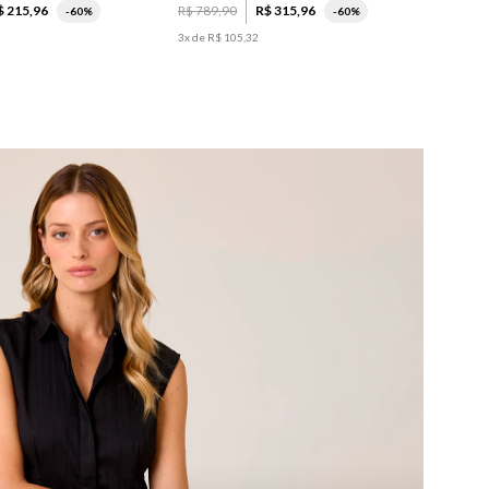
$
215
,
96
R$
789
,
90
R$
315
,
96
-
60%
-
60%
3
x de
R$
105
,
32