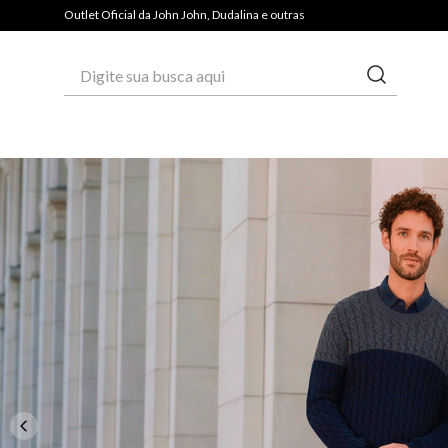
PAGUE COM PIX E GANHE 3% OFF*
Outlet Oficial da John John, Dudalina e outras
Digite sua busca aqui