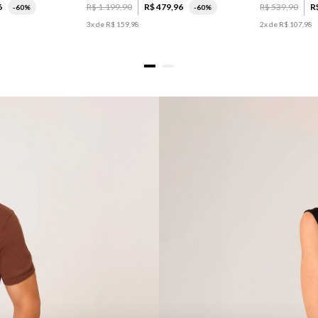
6
R$
1
.
199
,
90
R$
479
,
96
R$
539
,
90
R
-
60%
-
60%
3
x de
R$
159
,
98
2
x de
R$
107
,
98