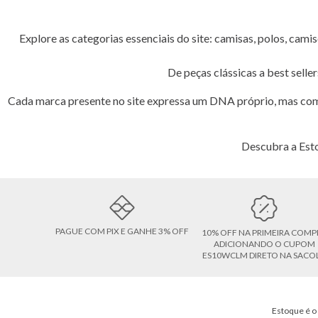
Explore as categorias essenciais do site: camisas, polos, camis
De peças clássicas a best selle
Cada marca presente no site expressa um DNA próprio, mas com
Descubra a Esto
PAGUE COM PIX E GANHE 3% OFF
10% OFF NA PRIMEIRA COMP
ADICIONANDO O CUPOM
ES10WCLM DIRETO NA SACO
Estoque é o 