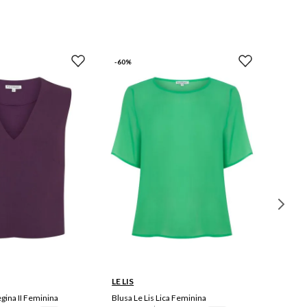
-
60%
0
42
44
36
38
40
42
46
44
LE LIS
egina II Feminina
Blusa Le Lis Lica Feminina