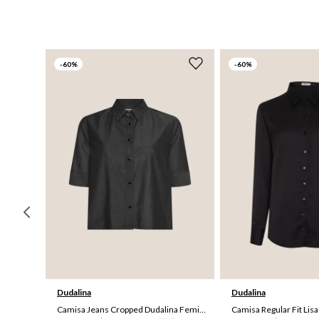
-
60%
-
60%
42
36
42
Dudalina
Dudalina
Camisa Jeans Cropped Dudalina Feminina