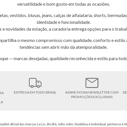
versatilidade e bom gosto em todas as ocasiões.
etas, vestidos, blusas, jeans, calças de alfaiataria, shorts, bermu
identidade e funcionalidade.
rs e novidades da estação, a curadoria entrega opções para o traba
partilha o mesmo compromisso com qualidade, conforto e estilo a
tendências sem abrir mão da atemporalidade.
que — marcas desejadas, qualidade reconhecida e estilo para to
ENTREGA EM TODO BRASIL
ASSINE NOSSA NEWSLETTER COM
DE
RA
PROMOÇÕES EXCLUSIVAS
LA
outlet oficial das marcas Le Lis, Bo.Bô, John John, Dudalina e Individual, pertence à Ve