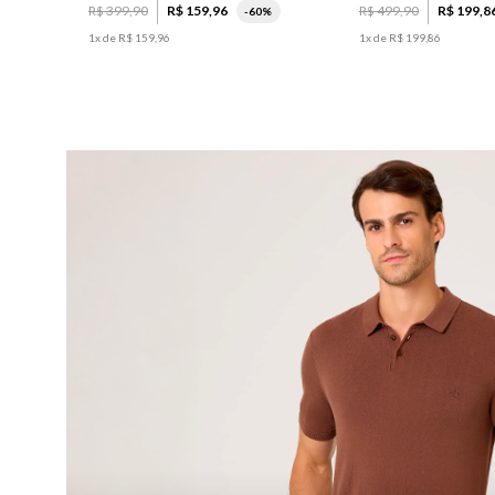
R$
399
,
90
R$
159
,
96
R$
499
,
90
R$
199
,
8
-
60%
1
x de
R$
159
,
96
1
x de
R$
199
,
86