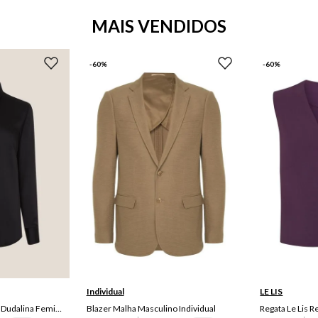
MAIS VENDIDOS
-
60%
-
60%
38
4
44
46
P
G
Individual
LE LIS
Camisa Regular Fit Lisa Dudalina Feminina
Blazer Malha Masculino Individual
Regata Le Lis R