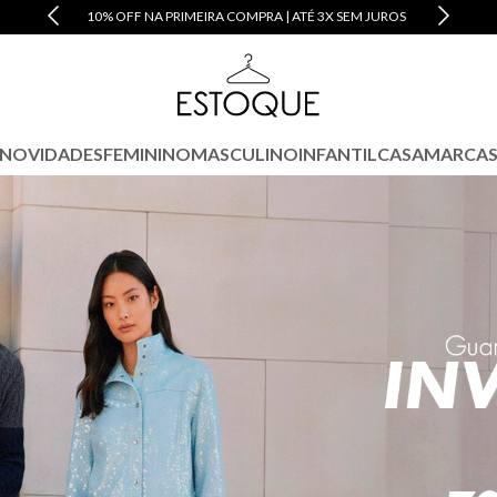
10% OFF NA PRIMEIRA COMPRA | ATÉ 3X SEM JUROS
NOVIDADES
FEMININO
MASCULINO
INFANTIL
CASA
MARCA