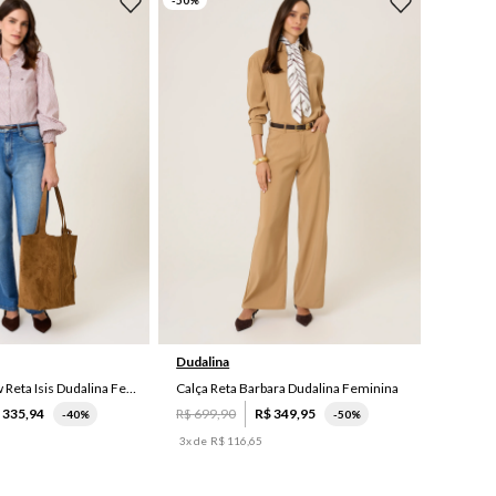
-
50
%
46
44
42
38
Dudalina
Calça Jeans New Reta Isis Dudalina Feminina
Calça Reta Barbara Dudalina Feminina
$
335
,
94
R$
699
,
90
R$
349
,
95
-
40%
-
50%
3
x de
R$
116
,
65