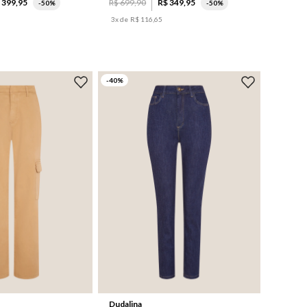
$
399
,
95
R$
699
,
90
R$
349
,
95
-
50%
-
50%
3
x de
R$
116
,
65
-
40
%
36
40
42
44
44
46
46
Dudalina