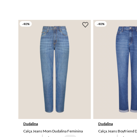
-
40
%
-
40
%
46
36
42
Dudalina
Dudalina
Calça Jeans Mom Dudalina Feminina