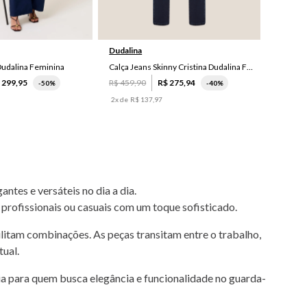
42
36
Dudalina
 Dudalina Feminina
Calça Jeans Skinny Cristina Dudalina Feminina
$
299
,
95
R$
459
,
90
R$
275
,
94
-
50%
-
40%
2
x de
R$
137
,
97
tes e versáteis no dia a dia.
 profissionais ou casuais com um toque sofisticado.
ilitam combinações. As peças transitam entre o trabalho,
ual.
ia para quem busca elegância e funcionalidade no guarda-