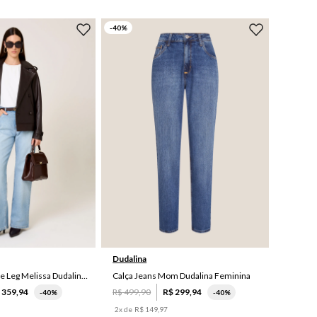
-
40
%
46
38
46
42
44
Dudalina
Calça Jeans Wide Leg Melissa Dudalina Feminina
Calça Jeans Mom Dudalina Feminina
$
359
,
94
R$
499
,
90
R$
299
,
94
-
40%
-
40%
2
x de
R$
149
,
97