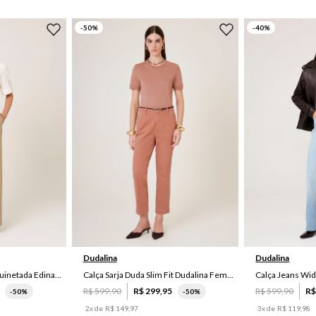
-
50
%
-
40
%
44
42
44
Dudalina
Dudalina
Calça Reta Listrada Maquinetada Edina Dudalina Feminina
Calça Sarja Duda Slim Fit Dudalina Feminina
R$
599
,
90
R$
299
,
95
R$
599
,
90
R
-
50%
-
50%
2
x de
R$
149
,
97
3
x de
R$
119
,
98