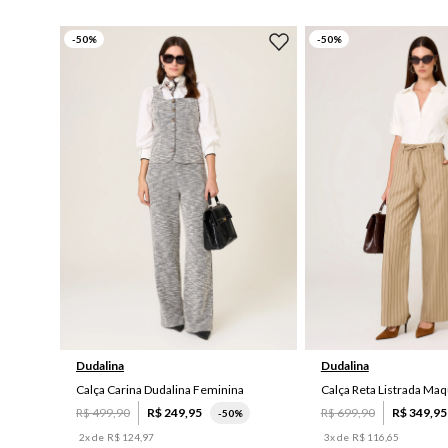
-
50
%
-
50
%
P
G
42
Dudalina
Dudalina
Calça Carina Dudalina Feminina
R$
499
,
90
R$
249
,
95
R$
699
,
90
R$
349
,
95
-
50%
2
x de
R$
124
,
97
3
x de
R$
116
,
65