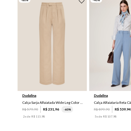
-
60
%
-
40
%
44
46
40
Dudalina
Dudalina
Calça Sarja Alfaiatada Wide Leg Color Dudalina Feminina
R$
579
,
90
R$
231
,
96
R$
899
,
90
R$
539
,
94
-
60%
2
x de
R$
115
,
98
5
x de
R$
107
,
98