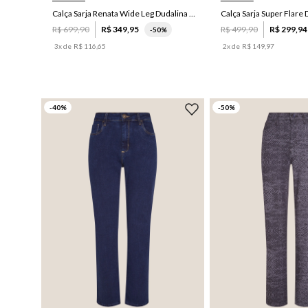
Calça Sarja Renata Wide Leg Dudalina Feminina
R$
699
,
90
R$
349
,
95
R$
499
,
90
R$
299
,
94
-
50%
3
x de
R$
116
,
65
2
x de
R$
149
,
97
-
40
%
-
50
%
38
38