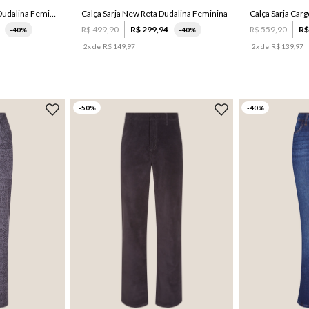
Calça Sarja Super Flare Dudalina Feminina
Calça Sarja New Reta Dudalina Feminina
Calça Sarja Car
R$
499
,
90
R$
299
,
94
R$
559
,
90
R
-
40%
-
40%
2
x de
R$
149
,
97
2
x de
R$
139
,
97
-
50
%
-
40
%
40
46
46