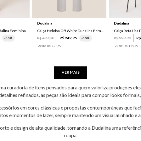
44
46
P
Dudalina
Dudalina
udalina Feminina
Calça Heloisa Off White Dudalina Feminina
Calça Reta Lisa
R$
499
,
90
R$
249
,
95
R$
599
,
90
R
-
50%
-
50%
2
x de
R$
124
,
97
2
x de
R$
149
,
97
VER MAIS
ma curadoria de itens pensados para quem valoriza produções elegan
talhes refinados, as peças são ideais para compor looks formais,
e acessórios em cores clássicas e propostas contemporâneas que fac
tos e momentos de lazer, sempre mantendo um visual alinhado e at
rto e design de alta qualidade, tornando a Dudalina uma referênc
roupa.