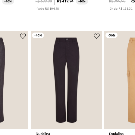
R$
699
,
90
R$
419
,
94
R$
799
,
90
R
-
40%
-
40%
4
x de
R$
104
,
98
3
x de
R$
133
,
31
-
40
%
-
50
%
46
36
42
Dudalina
Dudalina