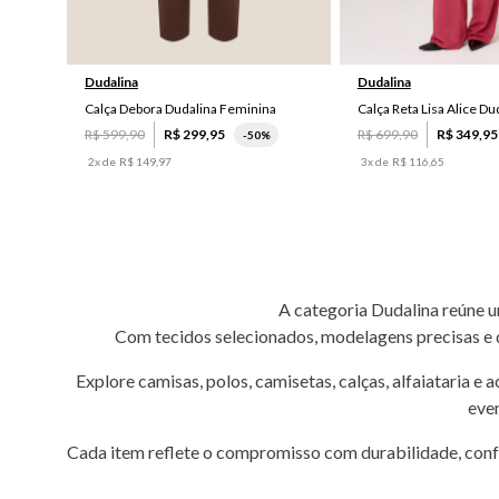
P
G
38
40
Dudalina
Dudalina
Calça Debora Dudalina Feminina
Calça Reta Lisa Alice D
R$
599
,
90
R$
299
,
95
R$
699
,
90
R$
349
,
95
-
50%
2
x de
R$
149
,
97
3
x de
R$
116
,
65
A categoria Dudalina reúne u
Com tecidos selecionados, modelagens precisas e de
Explore camisas, polos, camisetas, calças, alfaiataria 
even
Cada item reflete o compromisso com durabilidade, confo