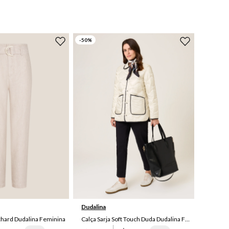
-
50
%
44
44
46
Dudalina
chard Dudalina Feminina
Calça Sarja Soft Touch Duda Dudalina Feminina