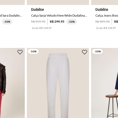
Dudalina
Dudalina
Calça Sarja Reta Jacquard Sara Dudalina Feminina
Calça Sarja Veludo New Wide Dudalina Feminina
Calça Jeans Boo
R$
599
,
90
R$
299
,
95
R$
499
,
90
R
-
50%
-
50%
2
x de
R$
149
,
97
2
x de
R$
149
,
97
-
50
%
-
50
%