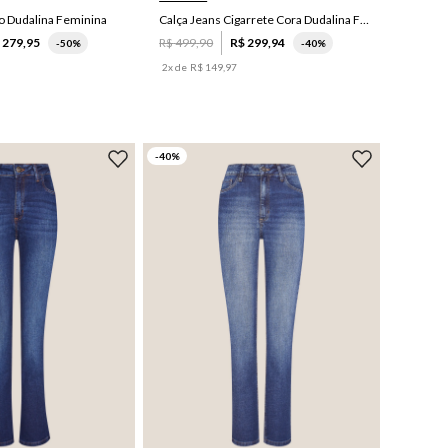
go Dudalina Feminina
Calça Jeans Cigarrete Cora Dudalina Feminina
$
279
,
95
R$
499
,
90
R$
299
,
94
-
50%
-
40%
2
x de
R$
149
,
97
-
40
%
44
42