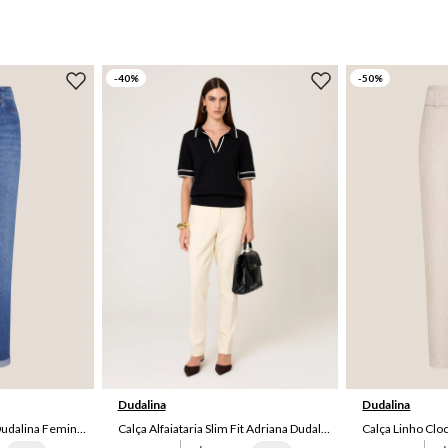
-
40
%
-
50
%
44
46
38
44
46
48
Dudalina
Dudalina
Calça Jeans Boyfriend Dudalina Feminina
Calça Alfaiataria Slim Fit Adriana Dudalina Feminina
Calça Linho Clo