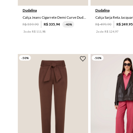
Dudalina
Dudalina
Calça Jeans Cigarrete Demi Curve Dudalina Feminina
R$
559
,
90
R$
335
,
94
R$
499
,
90
R$
249
,
95
-
40%
3
x de
R$
111
,
98
2
x de
R$
124
,
97
-
50
%
-
50
%