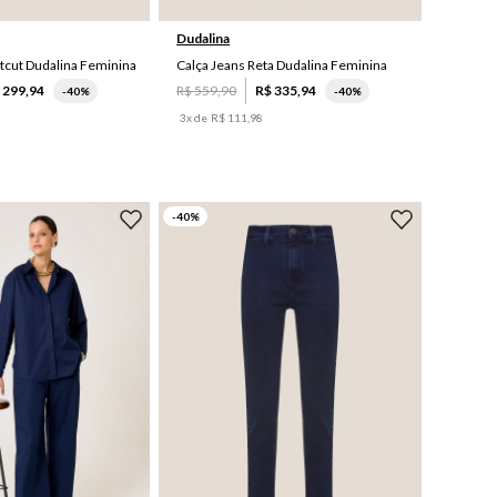
Dudalina
tcut Dudalina Feminina
Calça Jeans Reta Dudalina Feminina
$
299
,
94
R$
559
,
90
R$
335
,
94
-
40%
-
40%
3
x de
R$
111
,
98
-
40
%