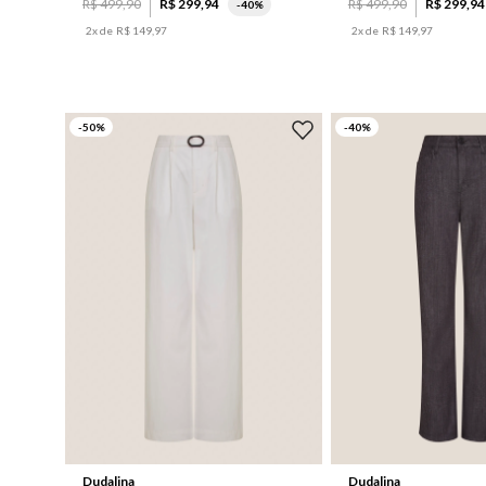
R$
499
,
90
R$
299
,
94
R$
499
,
90
R$
299
,
94
-
40%
2
x de
R$
149
,
97
2
x de
R$
149
,
97
-
50
%
-
40
%
38
44
Dudalina
Dudalina