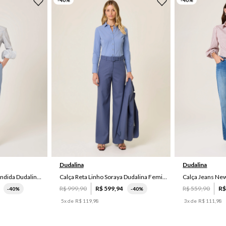
-
40
%
-
40
%
44
38
Dudalina
Dudalina
Calça Alfaiataria Reta Cândida Dudalina Feminina
Calça Reta Linho Soraya Dudalina Feminina
R$
999
,
90
R$
599
,
94
R$
559
,
90
R
-
40%
-
40%
5
x de
R$
119
,
98
3
x de
R$
111
,
98