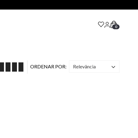
0
S
relevância