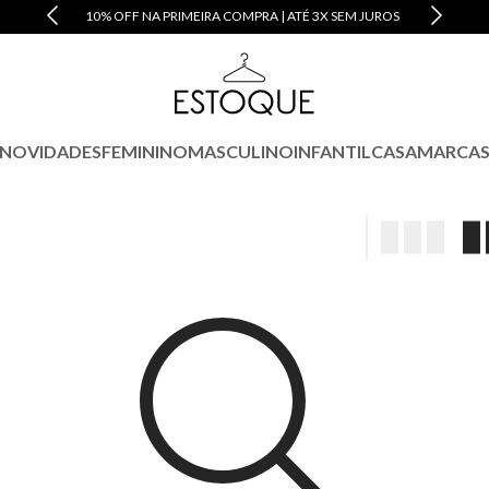
10% OFF NA PRIMEIRA COMPRA | ATÉ 3X SEM JUROS
NOVIDADES
FEMININO
MASCULINO
INFANTIL
CASA
MARCA