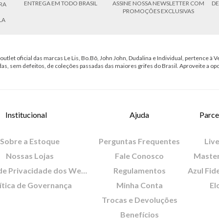
ENTREGA EM TODO BRASIL
ASSINE NOSSA NEWSLETTER COM
DE
RA
PROMOÇÕES EXCLUSIVAS
LA
outlet oficial das marcas Le Lis, Bo.Bô, John John, Dudalina e Individual, pertence à Ve
das, sem defeitos, de coleções passadas das maiores grifes do Brasil. Aproveite a op
Institucional
Ajuda
Parce
Sobre a Estoque
Perguntas Frequentes
Live
Nossas Lojas
Fale Conosco
Maste
Política de Privacidade dos Websites
Regulamentos
Azul Fid
ítica de Governança
Minha Conta
El
Trocas e Devoluções
Benefícios