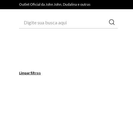
PAGUE COM PIX E GANHE 3% OFF*
Outlet Oficial da John John, Dudalina e outras
Digite sua busca aqui
Limpar filtros