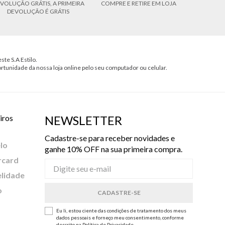
VOLUÇÃO GRÁTIS, A PRIMEIRA
COMPRE E RETIRE EM LOJA
DEVOLUÇÃO É GRÁTIS
ste S.A Estilo.
ortunidade da nossa loja online pelo seu computador ou celular.
iros
NEWSLETTER
Cadastre-se para receber novidades e
lo
ganhe 10% OFF na sua primeira compra.
rcard
elidade
o
Eu li, estou ciente das condições de tratamento dos meus
dados pessoais e forneço meu consentimento, conforme
descrito na
Política de Privacidade