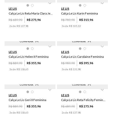
-
60
%
-
60
%
46
G
GG
M
LE LIS
LE LIS
Calça Le Lis Reta Maria Clara Jeans Feminina
Calça Le Lis Karin Feminina
R$
689
,
90
R$
275
,
96
R$
789
,
90
R$
315
,
96
2
x de
R$
137
,
98
3
x de
R$
105
,
32
COMPRAR
COMPRAR
-
60
%
-
60
%
G
GG
42
38
34
44
40
LE LIS
LE LIS
Calça Le Lis Helen II Feminina
Calça Le Lis Carolaine Feminina
R$
889
,
90
R$
355
,
96
R$
989
,
90
R$
395
,
96
3
x de
R$
118
,
65
3
x de
R$
131
,
98
COMPRAR
COMPRAR
-
60
%
-
60
%
GG
PP
G
P
46
44
LE LIS
LE LIS
Calça Le Lis Geri II Feminina
Calça Le Lis Reta Felicity Feminina
R$
889
,
90
R$
355
,
96
R$
689
,
90
R$
275
,
96
3
x de
R$
118
,
65
2
x de
R$
137
,
98