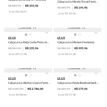
Calça Le Lis Mirela Tricot Feminina
R$
889
,
90
R$
355
,
96
R$
489
,
90
R$
195
,
96
3
x de
R$
118
,
65
1
x de
R$
195
,
96
COMPRAR
COMPRAR
-
60
%
-
60
%
46
44
44
46
LE LIS
LE LIS
Calça Le Lis Reta Curta Flora Jeans Feminina
Calça Le Lis Miriam Feminina
R$
589
,
90
R$
235
,
96
R$
989
,
90
R$
395
,
96
2
x de
R$
117
,
98
3
x de
R$
131
,
98
COMPRAR
COMPRAR
-
30
%
-
60
%
42
44
40
44
38
34
42
LE LIS
LE LIS
36
46
Calça Le Lis Alisha I Couro Feminina
Calça Le Lis Paula Bootcut Dark Jeans Feminina
R$
3
.
980
,
00
R$
2
.
786
,
00
R$
689
,
90
R$
275
,
96
3
x de
R$
928
,
66
2
x de
R$
137
,
98