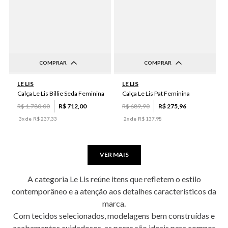
COMPRAR
COMPRAR
44
38
42
40
46
44
LE LIS
LE LIS
Calça Le Lis Billie Seda Feminina
Calça Le Lis Pat Feminina
R$
1
.
780
,
00
R$
712
,
00
R$
689
,
90
R$
275
,
96
3
x de
R$
237
,
33
2
x de
R$
137
,
98
VER MAIS
A categoria Le Lis reúne itens que refletem o estilo
contemporâneo e a atenção aos detalhes característicos da
marca.
Com tecidos selecionados, modelagens bem construídas e
acabamentos cuidadosos, as peças são ideais para compor