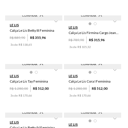
COMPRAR
COMPRAR
-
60
%
-
60
%
LE LIS
P
M
G
PP
44
LE LIS
Calça Le Lis Betty III Feminina
Calça Le Lis Firmina Cargo Jeans Feminina
R$
889
,
90
R$
355
,
96
R$
789
,
90
R$
315
,
96
3
x de
R$
118
,
65
3
x de
R$
105
,
32
COMPRAR
COMPRAR
-
60
%
-
60
%
46
36
44
44
46
LE LIS
LE LIS
Calça Le Lis Tay Feminina
Calça Le Lis Cora I Feminina
R$
1
.
280
,
00
R$
512
,
00
R$
1
.
280
,
00
R$
512
,
00
3
x de
R$
170
,
66
3
x de
R$
170
,
66
COMPRAR
COMPRAR
-
60
%
-
60
%
LE LIS
G
M
PP
P
P
G
PP
M
LE LIS
Calça Le Lis Betty IV Feminina