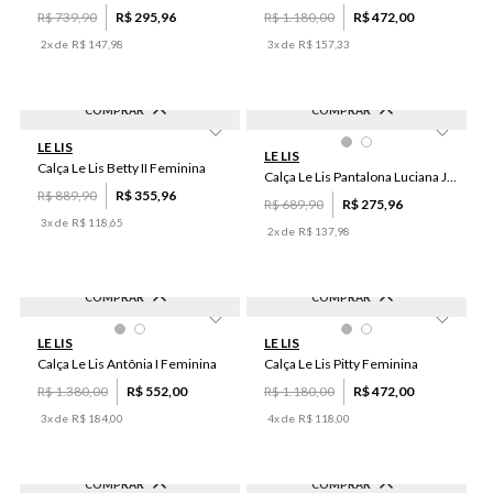
R$
739
,
90
R$
295
,
96
R$
1
.
180
,
00
R$
472
,
00
2
x de
R$
147
,
98
3
x de
R$
157
,
33
COMPRAR
COMPRAR
-
60
%
-
60
%
LE LIS
PP
P
M
46
LE LIS
Calça Le Lis Betty II Feminina
Calça Le Lis Pantalona Luciana Jeans Feminina
R$
889
,
90
R$
355
,
96
R$
689
,
90
R$
275
,
96
3
x de
R$
118
,
65
2
x de
R$
137
,
98
COMPRAR
COMPRAR
-
60
%
-
60
%
42
44
42
44
46
LE LIS
LE LIS
Calça Le Lis Antônia I Feminina
Calça Le Lis Pitty Feminina
R$
1
.
380
,
00
R$
552
,
00
R$
1
.
180
,
00
R$
472
,
00
3
x de
R$
184
,
00
4
x de
R$
118
,
00
COMPRAR
COMPRAR