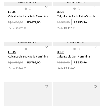
COMPRAR
COMPRAR
-
60
%
-
60
%
46
44
38
42
36
44
LE LIS
LE LIS
Calça Le Lis Lana Seda Feminina
Calça Le Lis Paula Reta Cinto Jeans Feminina
R$
1
.
680
,
00
R$
672
,
00
R$
589
,
90
R$
235
,
96
3
x de
R$
224
,
00
2
x de
R$
117
,
98
COMPRAR
COMPRAR
-
60
%
-
60
%
44
40
38
42
M
PP
P
LE LIS
LE LIS
Calça Le Lis Suzy Seda Feminina
Calça Le Lis Geri Feminina
R$
1
.
980
,
00
R$
792
,
00
R$
889
,
90
R$
355
,
96
3
x de
R$
264
,
00
3
x de
R$
118
,
65