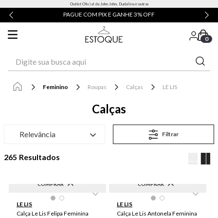
Outlet Oficial da John John, Dudalina e outras
PAGUE COM PIX E GANHE 3% OFF
0
Digite sua busca aqui
Feminino
Roupas
Calças
LE LIS
Calças
Relevância
Filtrar
265
COMPRAR
COMPRAR
-
60
%
-
60
%
M
G
LE LIS
LE LIS
Calça Le Lis Felipa Feminina
Calça Le Lis Antonela Feminina