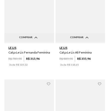
COMPRAR
COMPRAR
42
46
44
P
M
LE LIS
LE LIS
Calça Le Lis Fernanda Feminina
Calça Le Lis Ali Feminina
R$
789
,
90
R$
315
,
96
R$
889
,
90
R$
355
,
96
3
x de
R$
105
,
32
3
x de
R$
118
,
65