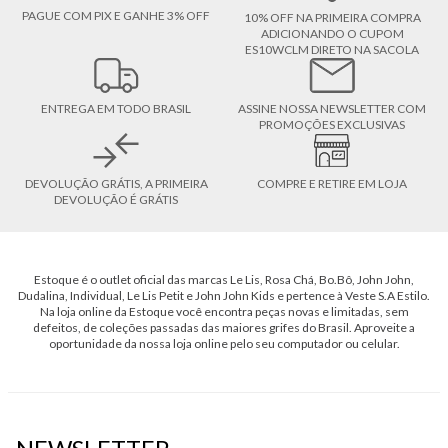
PAGUE COM PIX E GANHE 3% OFF
10% OFF NA PRIMEIRA COMPRA
ADICIONANDO O CUPOM
ES10WCLM DIRETO NA SACOLA
ENTREGA EM TODO BRASIL
ASSINE NOSSA NEWSLETTER COM
PROMOÇÕES EXCLUSIVAS
DEVOLUÇÃO GRÁTIS, A PRIMEIRA
COMPRE E RETIRE EM LOJA
DEVOLUÇÃO É GRÁTIS
Estoque é o outlet oficial das marcas Le Lis, Rosa Chá, Bo.Bô, John John,
Dudalina, Individual, Le Lis Petit e John John Kids e pertence à Veste S.A Estilo.
Na loja online da Estoque você encontra peças novas e limitadas, sem
defeitos, de coleções passadas das maiores grifes do Brasil. Aproveite a
oportunidade da nossa loja online pelo seu computador ou celular.