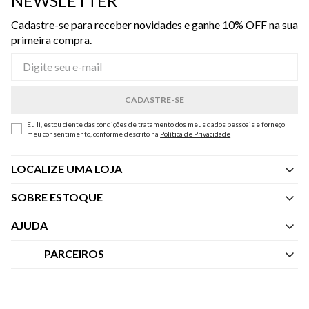
NEWSLETTER
Cadastre-se para receber novidades e ganhe 10% OFF na sua
primeira compra.
Eu li, estou ciente das condições de tratamento dos meus dados pessoais e forneço
meu consentimento, conforme descrito na
Política de Privacidade
LOCALIZE UMA LOJA
SOBRE ESTOQUE
Quem Somos
AJUDA
Nossas Lojas
Central de Atendimento
PARCEIROS
Política de Privacidade dos Websites
Regulamentos
Livelo
Política de Governança
Minha Conta
Mastercard