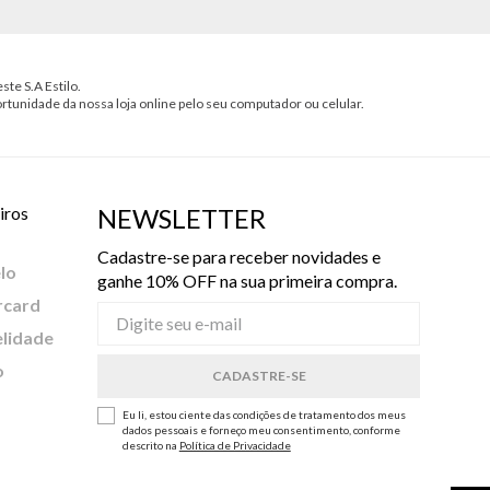
ste S.A Estilo.
ortunidade da nossa loja online pelo seu computador ou celular.
iros
NEWSLETTER
Cadastre-se para receber novidades e
lo
ganhe 10% OFF na sua primeira compra.
rcard
elidade
o
Eu li, estou ciente das condições de tratamento dos meus
dados pessoais e forneço meu consentimento, conforme
descrito na
Política de Privacidade