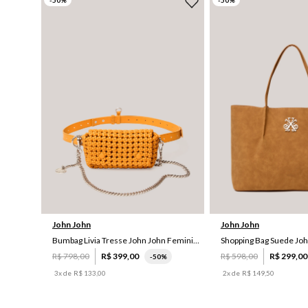
-
50
%
-
50
%
UN
UN
John John
John John
Bumbag Livia Tresse John John Feminina
R$
798
,
00
R$
399
,
00
R$
598
,
00
R$
299
,
00
-
50%
3
x de
R$
133
,
00
2
x de
R$
149
,
50