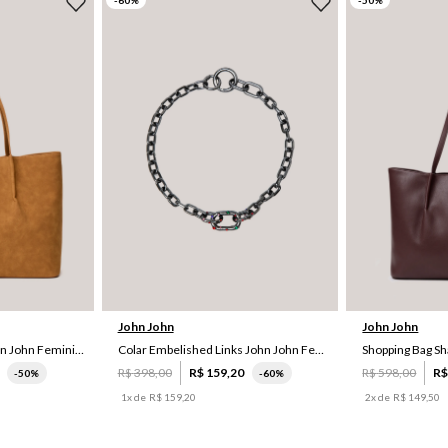
-
60
%
-
50
%
UN
John John
John John
Shopping Bag Suede John John Feminina
Colar Embelished Links John John Feminino
R$
398
,
00
R$
159
,
20
R$
598
,
00
R
-
50%
-
60%
1
x de
R$
159
,
20
2
x de
R$
149
,
50