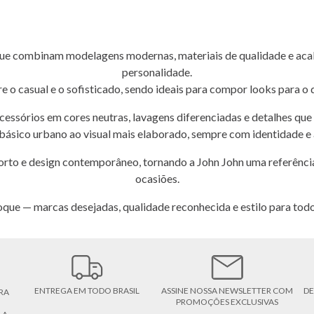
 que combinam modelagens modernas, materiais de qualidade e ac
personalidade.
e o casual e o sofisticado, sendo ideais para compor looks para o d
e acessórios em cores neutras, lavagens diferenciadas e detalhes q
básico urbano ao visual mais elaborado, sempre com identidade e 
rto e design contemporâneo, tornando a John John uma referência 
ocasiões.
que — marcas desejadas, qualidade reconhecida e estilo para to
ENTREGA EM TODO BRASIL
ASSINE NOSSA NEWSLETTER COM
DE
RA
PROMOÇÕES EXCLUSIVAS