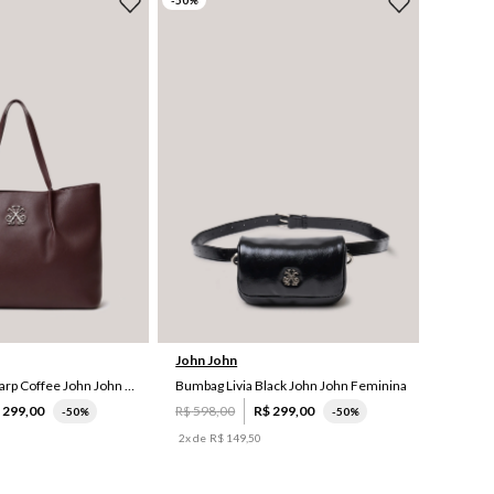
-
50
%
UN
UN
John John
Shopping Bag Sharp Coffee John John Feminina
Bumbag Livia Black John John Feminina
$
299
,
00
R$
598
,
00
R$
299
,
00
-
50%
-
50%
2
x de
R$
149
,
50