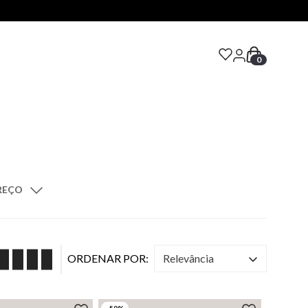
0
S
PREÇO
00
relevância