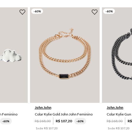
-
60
%
-
60
%
UN
John John
John John
hn Feminino
Colar Kylie Gold John John Feminino
Colar Kylie Gun
R$
268
,
00
R$
107
,
20
R$
268
,
00
R
-
60%
-
60%
1
x de
R$
107
,
20
1
x de
R$
107
,
20