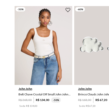
-
50
%
-
60
%
G
UN
John John
John John
Belt Chave Crystal Off Small John John Feminino
Brinco Clouds John Jo
R$
268
,
00
R$
134
,
00
R$
168
,
00
R$
67
,
20
-
50%
1
x de
R$
134
,
00
1
x de
R$
67
,
20