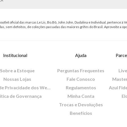
LA
outlet oficial das marcas Le Lis, Bo.Bô, John John, Dudalina e Individual, pertence à Ve
das, sem defeitos, de coleções passadas das maiores grifes do Brasil. Aproveite a op
Institucional
Ajuda
Parce
Sobre a Estoque
Perguntas Frequentes
Live
Nossas Lojas
Fale Conosco
Maste
Política de Privacidade dos Websites
Regulamentos
Azul Fid
ítica de Governança
Minha Conta
El
Trocas e Devoluções
Benefícios