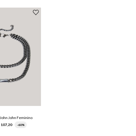
UN
 John John Feminino
$
107
,
20
-
60%