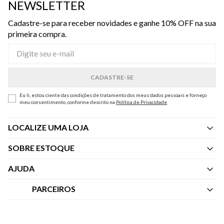
NEWSLETTER
Cadastre-se para receber novidades e ganhe 10% OFF na sua
primeira compra.
Eu li, estou ciente das condições de tratamento dos meus dados pessoais e forneço
meu consentimento, conforme descrito na
Política de Privacidade
LOCALIZE UMA LOJA
SOBRE ESTOQUE
Quem Somos
AJUDA
Nossas Lojas
Central de Atendimento
PARCEIROS
Política de Privacidade dos Websites
Regulamentos
Livelo
Política de Governança
Minha Conta