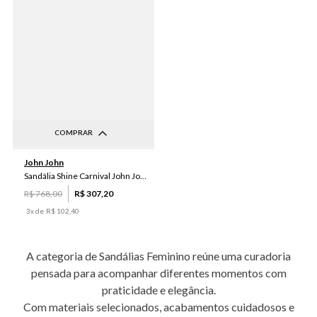
COMPRAR
34
35
36
37
38
John John
39
40
Sandália Shine Carnival John John Feminina
R$
768
,
00
R$
307
,
20
3
x de
R$
102
,
40
A categoria de Sandálias Feminino reúne uma curadoria
pensada para acompanhar diferentes momentos com
praticidade e elegância.
Com materiais selecionados, acabamentos cuidadosos e