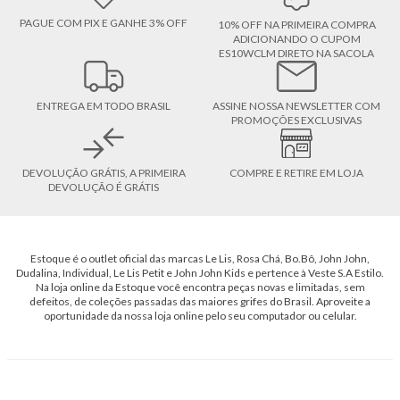
PAGUE COM PIX E GANHE 3% OFF
10% OFF NA PRIMEIRA COMPRA
ADICIONANDO O CUPOM
ES10WCLM DIRETO NA SACOLA
ENTREGA EM TODO BRASIL
ASSINE NOSSA NEWSLETTER COM
PROMOÇÕES EXCLUSIVAS
DEVOLUÇÃO GRÁTIS, A PRIMEIRA
COMPRE E RETIRE EM LOJA
DEVOLUÇÃO É GRÁTIS
Estoque é o outlet oficial das marcas Le Lis, Rosa Chá, Bo.Bô, John John,
Dudalina, Individual, Le Lis Petit e John John Kids e pertence à Veste S.A Estilo.
Na loja online da Estoque você encontra peças novas e limitadas, sem
defeitos, de coleções passadas das maiores grifes do Brasil. Aproveite a
oportunidade da nossa loja online pelo seu computador ou celular.