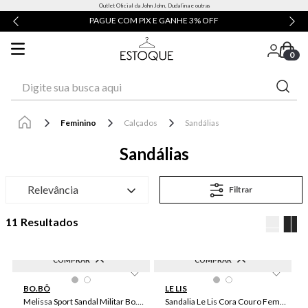
Outlet Oficial da John John, Dudalina e outras
PAGUE COM PIX E GANHE 3% OFF
0
Digite sua busca aqui
Feminino
Calçados
Sandálias
Sandálias
Relevância
Filtrar
11
COMPRAR
COMPRAR
-
60
%
-
60
%
33/34
39/40
37
35
36
39
40
38
37
BO.BÔ
LE LIS
36
38
35
34
Melissa Sport Sandal Militar Bo.Bô Feminina
Sandalia Le Lis Cora Couro Feminina