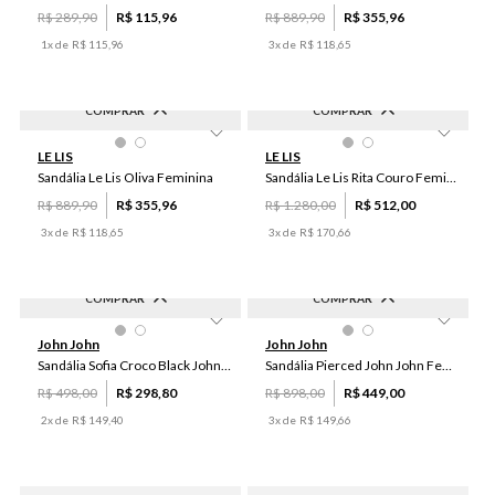
R$
289
,
90
R$
115
,
96
R$
889
,
90
R$
355
,
96
1
x de
R$
115
,
96
3
x de
R$
118
,
65
COMPRAR
COMPRAR
-
60
%
-
60
%
34
36
35
39
37
34
37
35
38
39
LE LIS
LE LIS
40
38
36
40
Sandália Le Lis Oliva Feminina
Sandália Le Lis Rita Couro Feminina
R$
889
,
90
R$
355
,
96
R$
1
.
280
,
00
R$
512
,
00
3
x de
R$
118
,
65
3
x de
R$
170
,
66
COMPRAR
COMPRAR
-
40
%
-
50
%
34
35
36
37
38
40
38
35
34
39
John John
John John
39
40
36
37
Sandália Sofia Croco Black John John Feminina
Sandália Pierced John John Feminina
R$
498
,
00
R$
298
,
80
R$
898
,
00
R$
449
,
00
2
x de
R$
149
,
40
3
x de
R$
149
,
66