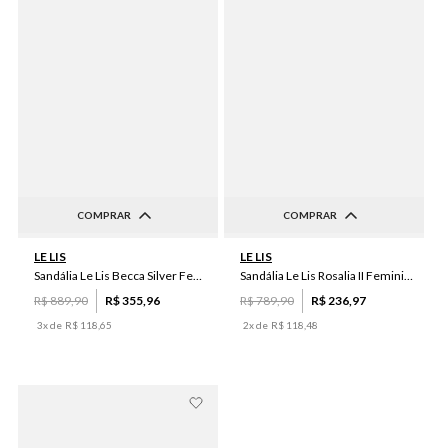
COMPRAR
COMPRAR
34
35
36
37
38
34
35
36
37
38
LE LIS
LE LIS
39
40
39
40
Sandália Le Lis Becca Silver Feminina
Sandália Le Lis Rosalia II Feminina
R$
889
,
90
R$
355
,
96
R$
789
,
90
R$
236
,
97
3
x de
R$
118
,
65
2
x de
R$
118
,
48