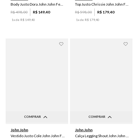
Body Justo Dora John John Feminino
Top Justo Chrissie John John Feminino
R$
498
,
00
R$
149
,
40
R$
598
,
00
R$
179
,
40
1
x de
R$
149
,
40
1
x de
R$
179
,
40
COMPRAR
COMPRAR
P
M
P
John John
John John
Vestido Justo Cole John John Feminino
Calça Legging Shout John John Feminina