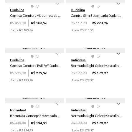
-
60
%
-
60
%
54
5
3
Dudalina
Dudalina
Camisa Comfort Maquinetada Dudalina Masculina
Camisa Slim Estampada Dudalina Masculina
R$
459
,
90
R$
183
,
96
R$
559
,
90
R$
223
,
96
1
x de
R$
183
,
96
2
x de
R$
111
,
98
COMPRAR
COMPRAR
-
60
%
-
70
%
42
50
Dudalina
Individual
Camisa Comfort Twill Wf Dudalina Masculino
Bermuda Right Color Masculina Individual
R$
699
,
90
R$
279
,
96
R$
599
,
90
R$
179
,
97
2
x de
R$
139
,
98
1
x de
R$
179
,
97
COMPRAR
COMPRAR
-
50
%
-
70
%
38
48
50
52
54
Individual
Individual
Bermuda Concept Estampada Masculina Individual
Bermuda Right Color Masculina Individual
R$
389
,
90
R$
194
,
95
R$
599
,
90
R$
179
,
97
1
x de
R$
194
,
95
1
x de
R$
179
,
97