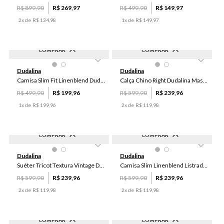
R$
899
,
90
R$
269
,
97
R$
499
,
90
R$
149
,
97
2
x de
R$
134
,
98
1
x de
R$
149
,
97
COMPRAR
COMPRAR
-
60
%
-
60
%
2
40
42
38
Dudalina
Dudalina
Camisa Slim Fit Linenblend Dudalina Masculina
Calça Chino Right Dudalina Masculina
R$
499
,
90
R$
199
,
96
R$
599
,
90
R$
239
,
96
1
x de
R$
199
,
96
2
x de
R$
119
,
98
COMPRAR
COMPRAR
-
60
%
-
60
%
GG
XGG
6
Dudalina
Dudalina
Suéter Tricot Textura Vintage Dudalina Masculino
Camisa Slim Linenblend Listrada Dudalina Masculina
R$
599
,
90
R$
239
,
96
R$
599
,
90
R$
239
,
96
2
x de
R$
119
,
98
2
x de
R$
119
,
98
COMPRAR
COMPRAR