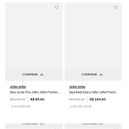
COMPRAR
COMPRAR
PP
P
M
P
M
G
John John
John John
Saia Justa Trix John John Feminina
Saia Reta Dora John John Feminina
R$
298
,
00
R$
89
,
40
R$
498
,
00
R$
149
,
40
1
x de
R$
89
,
40
1
x de
R$
149
,
40
COMPRAR
COMPRAR
-
70
%
-
70
%