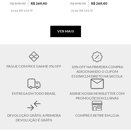
R$
898
,
00
R$
269
,
40
R$
898
,
00
R$
269
,
40
2
x de
R$
134
,
70
2
x de
R$
134
,
70
VER MAIS
PAGUE COM PIX E GANHE 3% OFF
10% OFF NA PRIMEIRA COMPRA
ADICIONANDO O CUPOM
ES10WCLM DIRETO NA SACOLA
ENTREGA EM TODO BRASIL
ASSINE NOSSA NEWSLETTER COM
PROMOÇÕES EXCLUSIVAS
DEVOLUÇÃO GRÁTIS, A PRIMEIRA
COMPRE E RETIRE EM LOJA
DEVOLUÇÃO É GRÁTIS