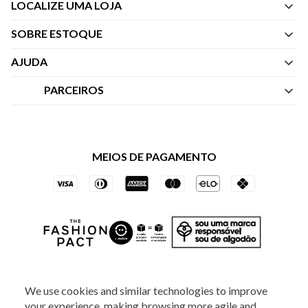
LOCALIZE UMA LOJA
SOBRE ESTOQUE
Quem Somos
AJUDA
Nossas Lojas
Central de Atendimento
PARCEIROS
Política de Privacidade dos Websites
Regulamentos
Livelo
Política de Governança
Minha Conta
Mastercard
Black Friday
MEIOS DE PAGAMENTO
Trocas e Devoluções
Vai de Visa
Azul Fidelidade
SOCIAL
We use cookies and similar technologies to improve
your experience, making browsing more agile and