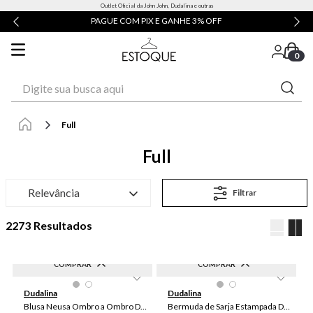
Outlet Oficial da John John, Dudalina e outras
PAGUE COM PIX E GANHE 3% OFF
0
Digite sua busca aqui
Full
Full
Relevância
Filtrar
2273
COMPRAR
COMPRAR
-
70
%
-
70
%
42
46
38
40
44
46
48
Dudalina
Dudalina
Blusa Neusa Ombro a Ombro Dudalina Feminina
Bermuda de Sarja Estampada Dudalina Masculina