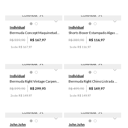
COMPRAR
COMPRAR
-
70
%
-
70
%
50
XGG
Individual
Individual
Bermuda Concept Maquinetada Masculina Individual
Shorts Boxer Estampado Algas Masculino Individual
R$
559
,
90
R$
167
,
97
R$
389
,
90
R$
116
,
97
1
x de
R$
167
,
97
1
x de
R$
116
,
97
COMPRAR
COMPRAR
-
50
%
-
70
%
42
50
Individual
Individual
Bermuda Right Vintage Carpenter Masculina Individual
Bermuda Right Chino Listrada Masculina Individual
R$
599
,
90
R$
299
,
95
R$
499
,
90
R$
149
,
97
2
x de
R$
149
,
97
1
x de
R$
149
,
97
COMPRAR
COMPRAR
-
60
%
-
60
%
34
36
32
PP
P
John John
John John