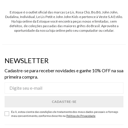
Estoque é o outlet oficial das marcas Le Lis, Rosa Chá, Bo.Bô, John John,
Dudalina, Individual, Le Lis Petit e John John Kids e pertence à Veste S.A Estilo.
Na loja online da Estoque você encontra peças novas e limitadas, sem
defeitos, de coleções passadas das maiores grifes do Brasil. Aproveite a
oportunidade da nossa loja online pelo seu computador ou celular.
NEWSLETTER
Cadastre-se para receber novidades e ganhe 10% OFF na sua
primeira compra.
Eu li, estou ciente das condições de tratamento dos meus dados pessoais e forneço
meu consentimento, conforme descrito na
Política de Privacidade