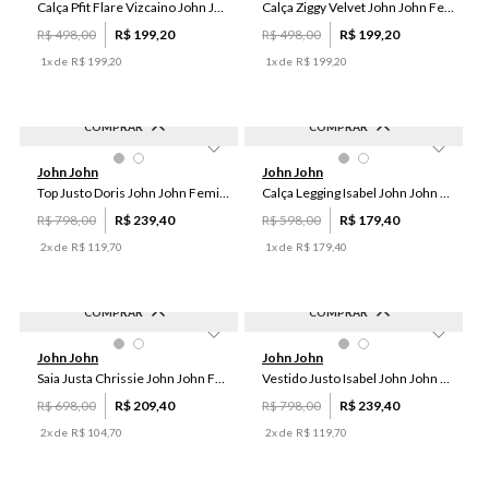
Calça Pfit Flare Vizcaino John John Feminina
Calça Ziggy Velvet John John Feminina
R$
498
,
00
R$
199
,
20
R$
498
,
00
R$
199
,
20
1
x de
R$
199
,
20
1
x de
R$
199
,
20
COMPRAR
COMPRAR
-
70
%
-
70
%
PP
P
M
G
PP
P
M
G
John John
John John
Top Justo Doris John John Feminino
Calça Legging Isabel John John Feminina
R$
798
,
00
R$
239
,
40
R$
598
,
00
R$
179
,
40
2
x de
R$
119
,
70
1
x de
R$
179
,
40
COMPRAR
COMPRAR
-
70
%
-
70
%
PP
P
M
P
John John
John John
Saia Justa Chrissie John John Feminina
Vestido Justo Isabel John John Feminino
R$
698
,
00
R$
209
,
40
R$
798
,
00
R$
239
,
40
2
x de
R$
104
,
70
2
x de
R$
119
,
70