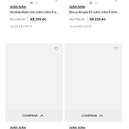
P
PP
P
M
John John
John John
Vestido Reto Jim John John Feminino
Blusa Ampla Eli John John Feminina
R$
998
,
00
R$
299
,
40
R$
798
,
00
R$
239
,
40
2
x de
R$
149
,
70
2
x de
R$
119
,
70
COMPRAR
COMPRAR
P
M
G
PP
P
M
John John
John John