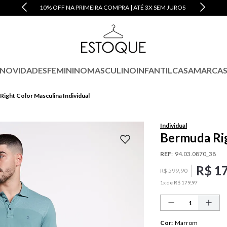
10% OFF NA PRIMEIRA COMPRA | ATÉ 3X SEM JUROS
NOVIDADES
FEMININO
MASCULINO
INFANTIL
CASA
MARCA
ight Color Masculina Individual
Individual
Bermuda Rig
REF
:
94.03.0870_38
R$
1
R$
599
,
90
1
x de
R$
179
,
97
Cor
:
Marrom