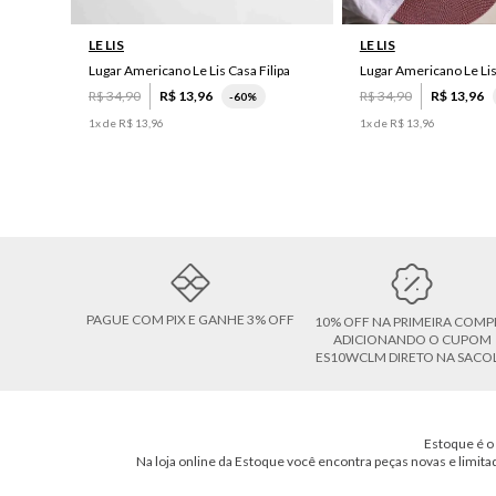
LE LIS
LE LIS
Lugar Americano Le Lis Casa Filipa
Lugar Americano Le Li
R$
34
,
90
R$
13
,
96
R$
34
,
90
R$
13
,
96
-
60%
1
x de
R$
13
,
96
1
x de
R$
13
,
96
PAGUE COM PIX E GANHE 3% OFF
10% OFF NA PRIMEIRA COMP
ADICIONANDO O CUPOM
ES10WCLM DIRETO NA SACO
Estoque é o 
Na loja online da Estoque você encontra peças novas e limita