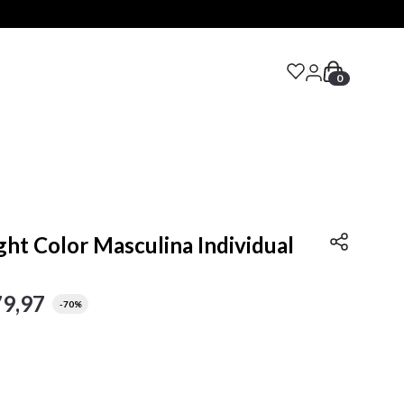
0
S
ht Color Masculina Individual
79
,
97
-
70%