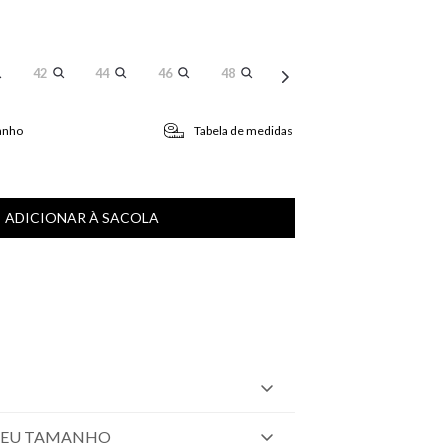
42
44
46
48
anho
Tabela de medidas
ADICIONAR À SACOLA
SEU TAMANHO