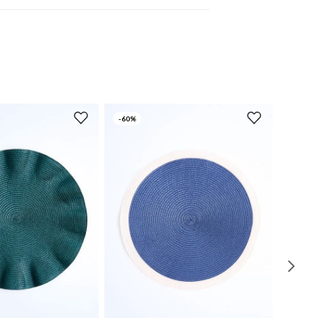
-
60%
UN
UN