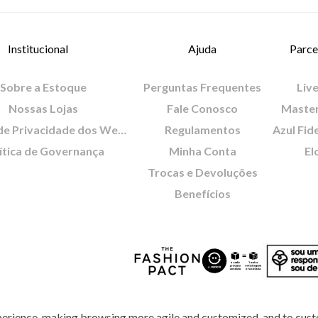
Institucional
Ajuda
Parce
Sobre a Estoque
Perguntas Frequentes
Live
Nossas Lojas
Fale Conosco
Maste
Política de Privacidade dos Websites
Regulamentos
Azul Fid
ítica de Governança
Minha Conta
El
Trocas e Devoluções
Benefícios
perience, making browsing more agile and customized, and to cust