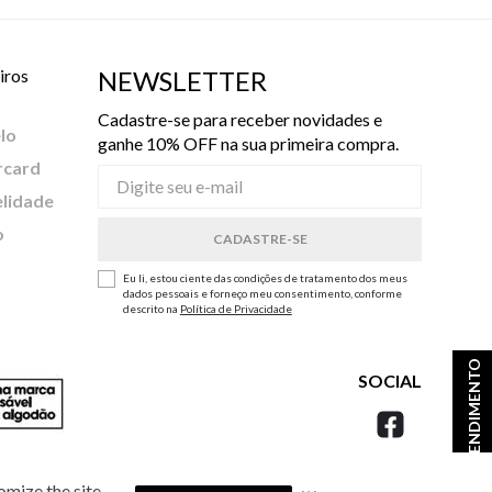
iros
NEWSLETTER
Cadastre-se para receber novidades e
lo
ganhe 10% OFF na sua primeira compra.
rcard
elidade
o
Eu li, estou ciente das condições de tratamento dos meus
dados pessoais e forneço meu consentimento, conforme
descrito na
Política de Privacidade
ATENDIMENTO
SOCIAL
omize the site