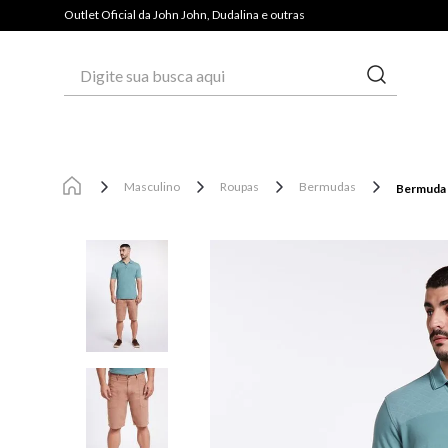
PAGUE COM PIX E GANHE 3% OFF*
Outlet Oficial da John John, Dudalina e outras
Digite sua busca aqui
Masculino
Roupas
Bermudas
Bermuda R