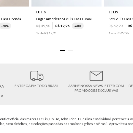
LE LIS
LE LIS
s Casa Brenda
Lugar Americano Le Lis Casa Luma I
R$
49
,
90
R$
19
,
96
R$
69
,
90
R$
-
60%
-
60%
1
x de
R$
19
,
96
1
x de
R$
27
,
96
ENTREGA EM TODO BRASIL
ASSINE NOSSA NEWSLETTER COM
DE
RA
PROMOÇÕES EXCLUSIVAS
LA
outlet oficial das marcas Le Lis, Bo.Bô, John John, Dudalina e Individual, pertence à Ve
das, sem defeitos, de coleções passadas das maiores grifes do Brasil. Aproveite a op