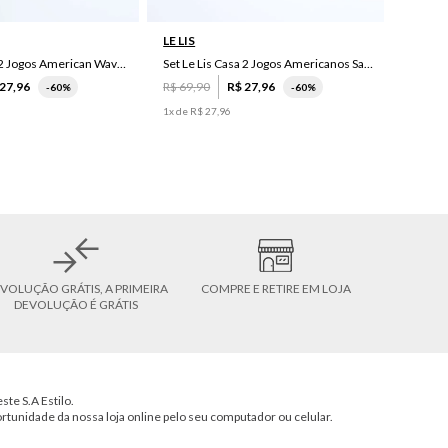
LE LIS
Set Le Lis Casa 2 Jogos American Wave Green
Set Le Lis Casa 2 Jogos Americanos Saruê II
27
,
96
R$
69
,
90
R$
27
,
96
-
60%
-
60%
1
x de
R$
27
,
96
VOLUÇÃO GRÁTIS, A PRIMEIRA
COMPRE E RETIRE EM LOJA
DEVOLUÇÃO É GRÁTIS
ste S.A Estilo.
ortunidade da nossa loja online pelo seu computador ou celular.