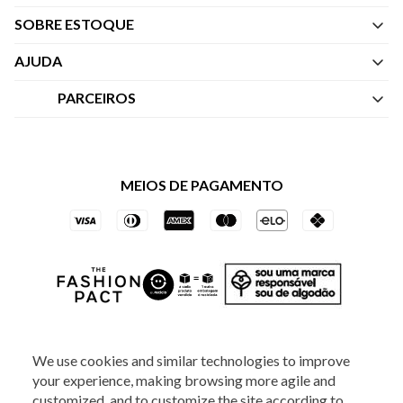
SOBRE ESTOQUE
Quem Somos
AJUDA
Nossas Lojas
Central de Atendimento
PARCEIROS
Política de Privacidade dos Websites
Regulamentos
Livelo
Política de Governança
Minha Conta
Mastercard
Black Friday
MEIOS DE PAGAMENTO
Trocas e Devoluções
Vai de Visa
Azul Fidelidade
SOCIAL
We use cookies and similar technologies to improve
your experience, making browsing more agile and
customized, and to customize the site according to