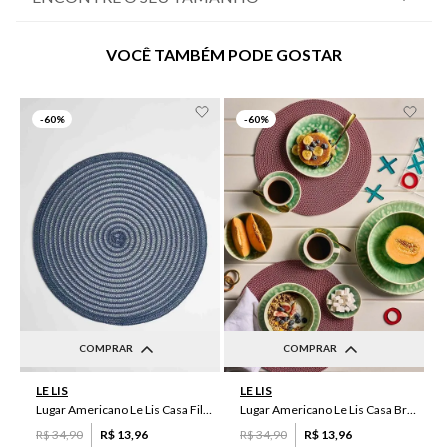
VOCÊ TAMBÉM PODE GOSTAR
-
60%
-
60%
COMPRAR
COMPRAR
UN
UN
LE LIS
LE LIS
Lugar Americano Le Lis Casa Filipa
Lugar Americano Le Lis Casa Brenda
R$
34
,
90
R$
13
,
96
R$
34
,
90
R$
13
,
96