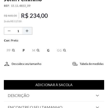
REF
:
15.11.4853_09
R$
234
,
00
R$
468
,
00
2
x de
R$
117
,
00
Cor
:
Preto
PP
P
M
G
GG
Descubra seu tamanho
Tabela de medidas
ADICIONAR À SACOLA
DESCRIÇÃO
ENCONTRE O SEU TAMANHO