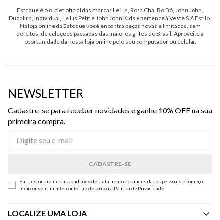
Estoque é o outlet oficial das marcas Le Lis, Rosa Chá, Bo.Bô, John John,
Dudalina, Individual, Le Lis Petit e John John Kids e pertence à Veste S.A Estilo.
Na loja online da Estoque você encontra peças novas e limitadas, sem
defeitos, de coleções passadas das maiores grifes do Brasil. Aproveite a
oportunidade da nossa loja online pelo seu computador ou celular.
NEWSLETTER
Cadastre-se para receber novidades e ganhe 10% OFF na sua
primeira compra.
Eu li, estou ciente das condições de tratamento dos meus dados pessoais e forneço
meu consentimento, conforme descrito na
Política de Privacidade
LOCALIZE UMA LOJA