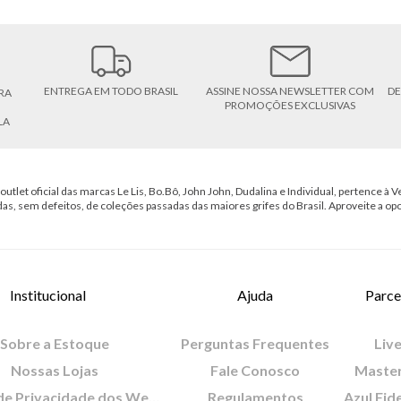
ENTREGA EM TODO BRASIL
ASSINE NOSSA NEWSLETTER COM
DE
RA
PROMOÇÕES EXCLUSIVAS
LA
outlet oficial das marcas Le Lis, Bo.Bô, John John, Dudalina e Individual, pertence à Ve
das, sem defeitos, de coleções passadas das maiores grifes do Brasil. Aproveite a op
Institucional
Ajuda
Parce
Sobre a Estoque
Perguntas Frequentes
Live
Nossas Lojas
Fale Conosco
Maste
Política de Privacidade dos Websites
Regulamentos
Azul Fid