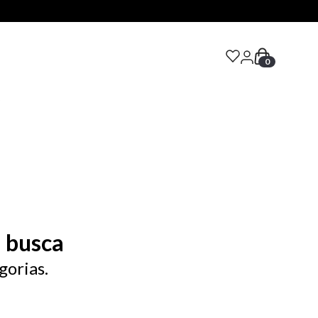
0
S
 busca
gorias.