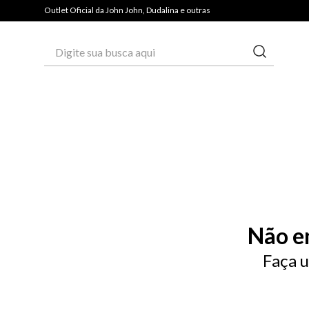
Outlet Oficial da John John, Dudalina e outras
Digite sua busca aqui
Não e
Faça u