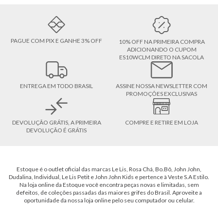
PAGUE COM PIX E GANHE 3% OFF
10% OFF NA PRIMEIRA COMPRA
ADICIONANDO O CUPOM
ES10WCLM DIRETO NA SACOLA
ENTREGA EM TODO BRASIL
ASSINE NOSSA NEWSLETTER COM
PROMOÇÕES EXCLUSIVAS
DEVOLUÇÃO GRÁTIS, A PRIMEIRA
COMPRE E RETIRE EM LOJA
DEVOLUÇÃO É GRÁTIS
Estoque é o outlet oficial das marcas Le Lis, Rosa Chá, Bo.Bô, John John,
Dudalina, Individual, Le Lis Petit e John John Kids e pertence à Veste S.A Estilo.
Na loja online da Estoque você encontra peças novas e limitadas, sem
defeitos, de coleções passadas das maiores grifes do Brasil. Aproveite a
oportunidade da nossa loja online pelo seu computador ou celular.