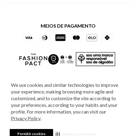
Política de Privacidade dos Websites
Regulamentos
Livelo
Política de Governança
Minha Conta
Mastercard
Black Friday
MEIOS DE PAGAMENTO
Trocas e Devoluções
Vai de Visa
Azul Fidelidade
SOCIAL
We use cookies and similar technologies to improve
your experience, making browsing more agile and
ATENDIMENTO
customized, and to customize the site according to
your preferences, according to your habits and your
profile. For more information, you can visit our
2025 - Veste S.A Estilo. Todos os direitos reservados - A loja Estoque reserva-
Privacy Policy
.
se no direito de corrigir ou alterar informações como: preços, promoções e
disponibilidade de estoque a qualquer momento.
Em caso de dúvidas:
0800
880 5520.
Horário de Atendimento:
das 8h às 20h de segunda a sexta-feira e
Sábados das 8h às 14h, exceto feriados. Veste S.A Estilo. Rua Othão, 405, Vila
Permitir cookies
Advanced preferences