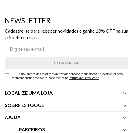
NEWSLETTER
Cadastre-se para receber novidades e ganhe 10% OFF na sua
primeira compra.
Eu li, estou ciente das condições de tratamento dos meus dados pessoais e forneço
meu consentimento, conforme descrito na
Política de Privacidade
LOCALIZE UMA LOJA
SOBRE ESTOQUE
Quem Somos
AJUDA
Nossas Lojas
Central de Atendimento
PARCEIROS