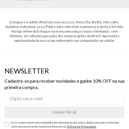
Estoque é o outlet oficial das marcas Le Lis, Rosa Chá, Bo.Bô, John John,
Dudalina, Individual, Le Lis Petit e John John Kids e pertence à Veste S.A Estilo.
Na loja online da Estoque você encontra peças novas e limitadas, sem
defeitos, de coleções passadas das maiores grifes do Brasil. Aproveite a
oportunidade da nossa loja online pelo seu computador ou celular.
NEWSLETTER
Cadastre-se para receber novidades e ganhe 10% OFF na sua
primeira compra.
Eu li, estou ciente das condições de tratamento dos meus dados pessoais e forneço
meu consentimento, conforme descrito na
Política de Privacidade