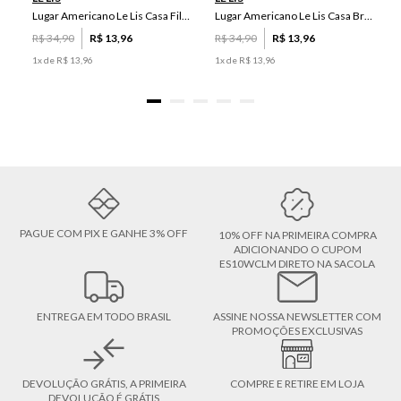
Lugar Americano Le Lis Casa Filipa
Lugar Americano Le Lis Casa Brenda
R$
34
,
90
R$
13
,
96
R$
34
,
90
R$
13
,
96
1
x de
R$
13
,
96
1
x de
R$
13
,
96
PAGUE COM PIX E GANHE 3% OFF
10% OFF NA PRIMEIRA COMPRA
ADICIONANDO O CUPOM
ES10WCLM DIRETO NA SACOLA
ENTREGA EM TODO BRASIL
ASSINE NOSSA NEWSLETTER COM
PROMOÇÕES EXCLUSIVAS
DEVOLUÇÃO GRÁTIS, A PRIMEIRA
COMPRE E RETIRE EM LOJA
DEVOLUÇÃO É GRÁTIS