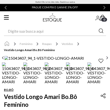
Outlet Oficial da John John, Dudalina e outras
PAGUE COM PIX E GANHE 3% OFF
0
Digite sua busca aqui
Feminino
Roupas
Vestidos
Vestido Longo Amari Bo.Bô Feminino
BO.BÔ
Vestido Longo Amari Bo.Bô
Feminino