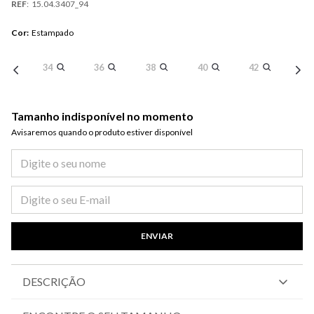
REF
:
15.04.3407_94
Cor
:
Estampado
34
36
38
40
42
Tamanho indisponível no momento
Avisaremos quando o produto estiver disponível​
ENVIAR
DESCRIÇÃO