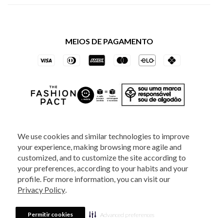
Política de Privacidade dos Websites
Regulamentos
Livelo
Política de Governança
Minha Conta
Mastercard
Black Friday
MEIOS DE PAGAMENTO
Trocas e Devoluções
Vai de Visa
Azul Fidelidade
SOCIAL
We use cookies and similar technologies to improve
your experience, making browsing more agile and
ATENDIMENTO
customized, and to customize the site according to
your preferences, according to your habits and your
profile. For more information, you can visit our
2025 - Veste S.A Estilo. Todos os direitos reservados - A loja Estoque reserva-
Privacy Policy
.
se no direito de corrigir ou alterar informações como: preços, promoções e
disponibilidade de estoque a qualquer momento.
Em caso de dúvidas:
0800
880 5520.
Horário de Atendimento:
das 8h às 20h de segunda a sexta-feira e
Sábados das 8h às 14h, exceto feriados. Veste S.A Estilo. Rua Othão, 405, Vila
Permitir cookies
Advanced preferences