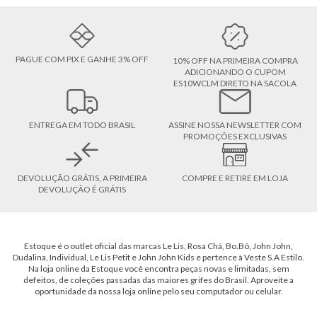
PAGUE COM PIX E GANHE 3% OFF
10% OFF NA PRIMEIRA COMPRA
ADICIONANDO O CUPOM
ES10WCLM DIRETO NA SACOLA
ENTREGA EM TODO BRASIL
ASSINE NOSSA NEWSLETTER COM
PROMOÇÕES EXCLUSIVAS
DEVOLUÇÃO GRÁTIS, A PRIMEIRA
COMPRE E RETIRE EM LOJA
DEVOLUÇÃO É GRÁTIS
Estoque é o outlet oficial das marcas Le Lis, Rosa Chá, Bo.Bô, John John,
Dudalina, Individual, Le Lis Petit e John John Kids e pertence à Veste S.A Estilo.
Na loja online da Estoque você encontra peças novas e limitadas, sem
defeitos, de coleções passadas das maiores grifes do Brasil. Aproveite a
oportunidade da nossa loja online pelo seu computador ou celular.