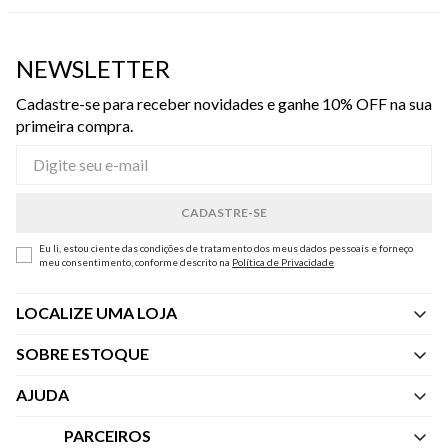
NEWSLETTER
Cadastre-se para receber novidades e ganhe 10% OFF na sua
primeira compra.
Eu li, estou ciente das condições de tratamento dos meus dados pessoais e forneço
meu consentimento, conforme descrito na
Política de Privacidade
LOCALIZE UMA LOJA
SOBRE ESTOQUE
Quem Somos
AJUDA
Nossas Lojas
Central de Atendimento
PARCEIROS