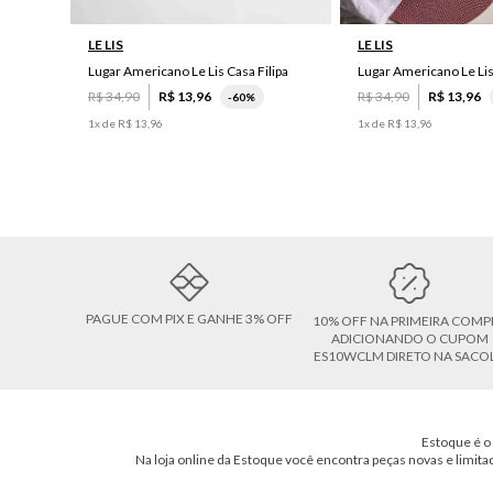
LE LIS
LE LIS
Lugar Americano Le Lis Casa Filipa
Lugar Americano Le Li
R$
34
,
90
R$
13
,
96
R$
34
,
90
R$
13
,
96
-
60%
1
x de
R$
13
,
96
1
x de
R$
13
,
96
PAGUE COM PIX E GANHE 3% OFF
10% OFF NA PRIMEIRA COMP
ADICIONANDO O CUPOM
ES10WCLM DIRETO NA SACO
Estoque é o 
Na loja online da Estoque você encontra peças novas e limita