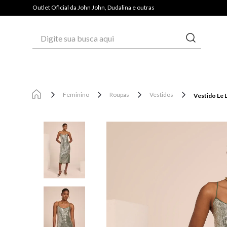
PAGUE COM PIX E GANHE 3% OFF*
Outlet Oficial da John John, Dudalina e outras
Digite sua busca aqui
Feminino
Roupas
Vestidos
Vestido Le L