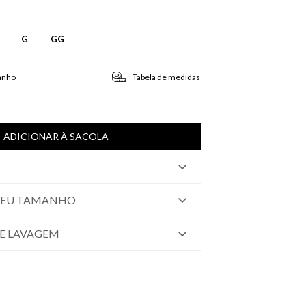
G
GG
anho
Tabela de medidas
ADICIONAR À SACOLA
SEU TAMANHO
E LAVAGEM