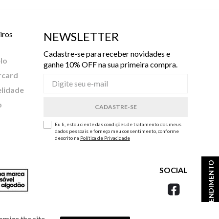
iros
NEWSLETTER
Cadastre-se para receber novidades e
lo
ganhe 10% OFF na sua primeira compra.
rcard
elidade
o
Eu li, estou ciente das condições de tratamento dos meus
dados pessoais e forneço meu consentimento, conforme
descrito na
Política de Privacidade
ATENDIMENTO
SOCIAL
omize the site