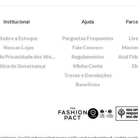
Institucional
Ajuda
Parce
Sobre a Estoque
Perguntas Frequentes
Live
Nossas Lojas
Fale Conosco
Maste
Política de Privacidade dos Websites
Regulamentos
Azul Fid
ítica de Governança
Minha Conta
El
Trocas e Devoluções
Benefícios
perience, making browsing more agile and customized, and to cust