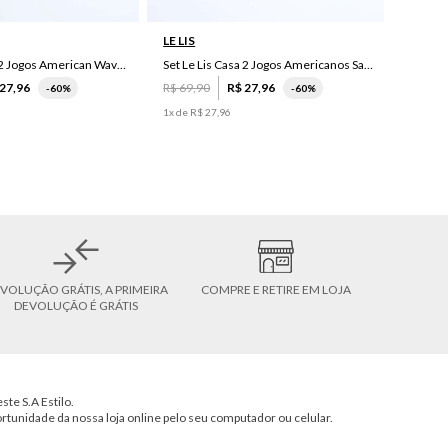
LE LIS
Set Le Lis Casa 2 Jogos American Wave Green
Set Le Lis Casa 2 Jogos Americanos Saruê II
27
,
96
R$
69
,
90
R$
27
,
96
-
60%
-
60%
1
x de
R$
27
,
96
VOLUÇÃO GRÁTIS, A PRIMEIRA
COMPRE E RETIRE EM LOJA
DEVOLUÇÃO É GRÁTIS
ste S.A Estilo.
ortunidade da nossa loja online pelo seu computador ou celular.