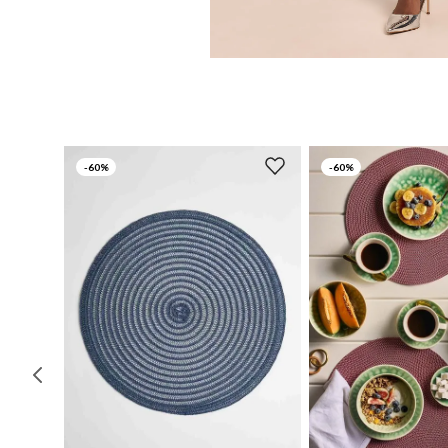
-
60%
-
60%
UN
UN