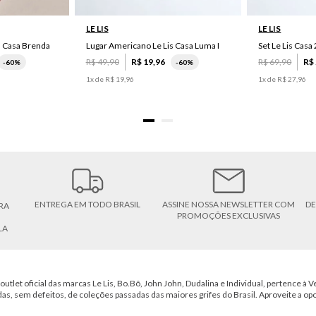
LE LIS
LE LIS
s Casa Brenda
Lugar Americano Le Lis Casa Luma I
R$
49
,
90
R$
19
,
96
R$
69
,
90
R$
-
60%
-
60%
1
x de
R$
19
,
96
1
x de
R$
27
,
96
ENTREGA EM TODO BRASIL
ASSINE NOSSA NEWSLETTER COM
DE
RA
PROMOÇÕES EXCLUSIVAS
LA
outlet oficial das marcas Le Lis, Bo.Bô, John John, Dudalina e Individual, pertence à Ve
das, sem defeitos, de coleções passadas das maiores grifes do Brasil. Aproveite a op