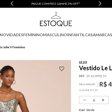
10% OFF NA PRIMEIRA COMPRA | ATÉ 3X SEM JUROS
NOVIDADES
FEMININO
MASCULINO
INFANTIL
CASA
MARCA
is Julie II Feminino
LE LIS
Vestido Le L
REF
:
15.12.0950_51
R$
4
R$
1
.
180
,
00
3
x de
R$
157
,
33
Cor
:
Verde