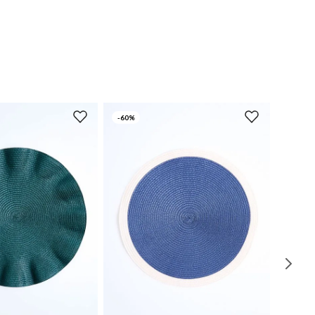
-
60%
UN
UN