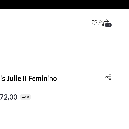
0
S
is Julie II Feminino
72
,
00
-
60%