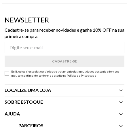
NEWSLETTER
Cadastre-se para receber novidades e ganhe 10% OFF na sua
primeira compra.
Eu li, estou ciente das condições de tratamento dos meus dados pessoais e forneço
meu consentimento, conforme descrito na
Política de Privacidade
LOCALIZE UMA LOJA
SOBRE ESTOQUE
Quem Somos
AJUDA
Nossas Lojas
Central de Atendimento
PARCEIROS