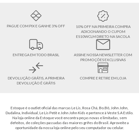
PAGUE COM PIX E GANHE 3% OFF
10% OFF NA PRIMEIRA COMPRA
ADICIONANDO O CUPOM
ES10WCLM DIRETO NA SACOLA
ENTREGA EM TODO BRASIL
ASSINE NOSSA NEWSLETTER COM
PROMOÇÕES EXCLUSIVAS
DEVOLUÇÃO GRÁTIS, A PRIMEIRA
COMPRE E RETIRE EM LOJA
DEVOLUÇÃO É GRÁTIS
Estoque é o outlet oficial das marcas Le Lis, Rosa Chá, Bo.Bô, John John,
Dudalina, Individual, Le Lis Petit e John John Kids e pertence à Veste S.A Estilo.
Na loja online da Estoque você encontra peças novas e limitadas, sem
defeitos, de coleções passadas das maiores grifes do Brasil. Aproveite a
oportunidade da nossa loja online pelo seu computador ou celular.