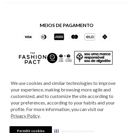
Política de Privacidade dos Websites
Regulamentos
Livelo
Política de Governança
Minha Conta
Mastercard
Black Friday
MEIOS DE PAGAMENTO
Trocas e Devoluções
Vai de Visa
Azul Fidelidade
SOCIAL
We use cookies and similar technologies to improve
your experience, making browsing more agile and
ATENDIMENTO
customized, and to customize the site according to
your preferences, according to your habits and your
profile. For more information, you can visit our
2025 - Veste S.A Estilo. Todos os direitos reservados - A loja Estoque reserva-
Privacy Policy
.
se no direito de corrigir ou alterar informações como: preços, promoções e
disponibilidade de estoque a qualquer momento.
Em caso de dúvidas:
0800
880 5520.
Horário de Atendimento:
das 8h às 20h de segunda a sexta-feira e
Sábados das 8h às 14h, exceto feriados. Veste S.A Estilo. Rua Othão, 405, Vila
Permitir cookies
Advanced preferences