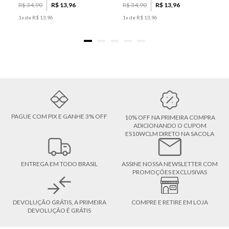
R$
34
,
90
R$
13
,
96
R$
34
,
90
R$
13
,
96
1
x de
R$
13
,
96
1
x de
R$
13
,
96
PAGUE COM PIX E GANHE 3% OFF
10% OFF NA PRIMEIRA COMPRA
ADICIONANDO O CUPOM
ES10WCLM DIRETO NA SACOLA
ENTREGA EM TODO BRASIL
ASSINE NOSSA NEWSLETTER COM
PROMOÇÕES EXCLUSIVAS
DEVOLUÇÃO GRÁTIS, A PRIMEIRA
COMPRE E RETIRE EM LOJA
DEVOLUÇÃO É GRÁTIS