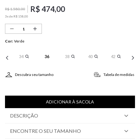
R$
474
,
00
R$
1
.
580
,
00
3
x de
R$
158
,
00
Cor
:
Verde
34
36
38
40
42
Descubra seu tamanho
Tabela de medidas
ADICIONAR À SACOLA
DESCRIÇÃO
ENCONTRE O SEU TAMANHO