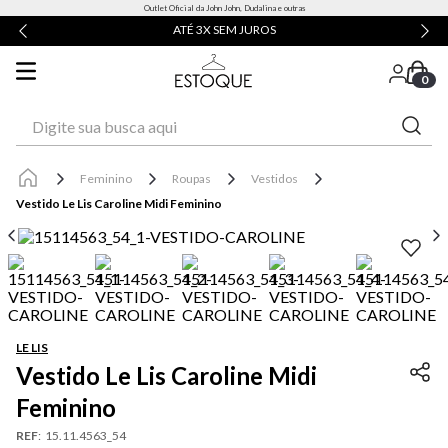
Outlet Oficial da John John, Dudalina e outras
ENTREGA EXPRESSA* | RETIRE EM LOJA
0
Digite sua busca aqui
Feminino
Roupas
Vestidos
Vestido Le Lis Caroline Midi Feminino
LE LIS
Vestido Le Lis Caroline Midi
Feminino
REF
:
15.11.4563_54