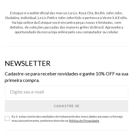
Estoque é o outlet oficial das marcas Le Lis, Rosa Chá, Bo.Bô, John John,
Dudalina, Individual, Le Lis Petit e John John Kids e pertence à Veste S.A Estilo.
Na loja online da Estoque você encontra peças novas e limitadas, sem
defeitos, de coleções passadas das maiores grifes do Brasil. Aproveite a
oportunidade da nossa loja online pelo seu computador ou celular.
NEWSLETTER
Cadastre-se para receber novidades e ganhe 10% OFF na sua
primeira compra.
Eu li, estou ciente das condições de tratamento dos meus dados pessoais e forneço
meu consentimento, conforme descrito na
Política de Privacidade