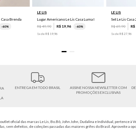
LE LIS
LE LIS
s Casa Brenda
Lugar Americano Le Lis Casa Luma I
R$
49
,
90
R$
19
,
96
R$
69
,
90
R$
-
60%
-
60%
1
x de
R$
19
,
96
1
x de
R$
27
,
96
ENTREGA EM TODO BRASIL
ASSINE NOSSA NEWSLETTER COM
DE
RA
PROMOÇÕES EXCLUSIVAS
LA
outlet oficial das marcas Le Lis, Bo.Bô, John John, Dudalina e Individual, pertence à Ve
das, sem defeitos, de coleções passadas das maiores grifes do Brasil. Aproveite a op