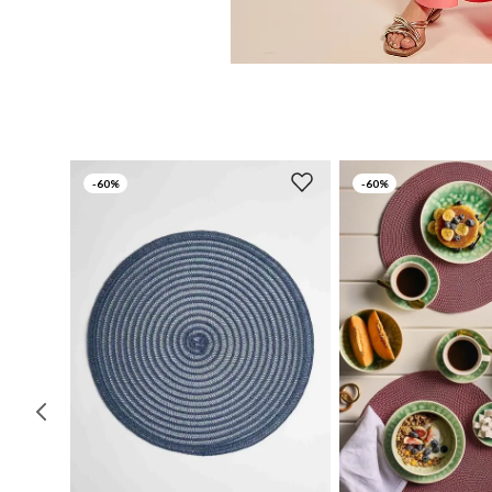
-
60%
-
60%
UN
UN