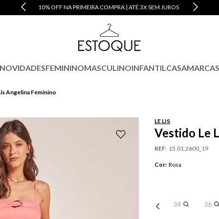
10% OFF NA PRIMEIRA COMPRA | ATÉ 3X SEM JUROS
NOVIDADES
FEMININO
MASCULINO
INFANTIL
CASA
MARCA
Lis Angelina Feminino
LE LIS
Vestido Le 
REF
:
15.01.2600_19
Cor
:
Rosa
34
36