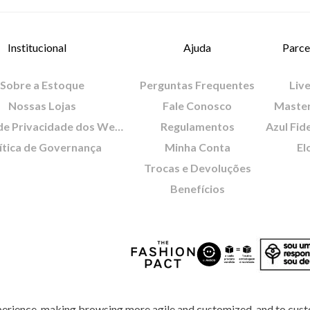
Institucional
Ajuda
Parce
Sobre a Estoque
Perguntas Frequentes
Live
Nossas Lojas
Fale Conosco
Maste
Política de Privacidade dos Websites
Regulamentos
Azul Fid
ítica de Governança
Minha Conta
El
Trocas e Devoluções
Benefícios
perience, making browsing more agile and customized, and to cust