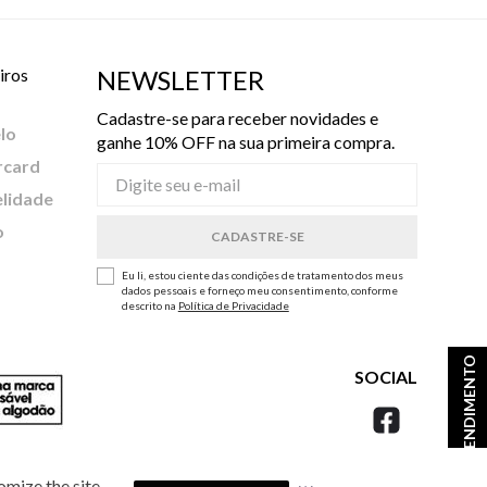
iros
NEWSLETTER
Cadastre-se para receber novidades e
lo
ganhe 10% OFF na sua primeira compra.
rcard
elidade
o
Eu li, estou ciente das condições de tratamento dos meus
dados pessoais e forneço meu consentimento, conforme
descrito na
Política de Privacidade
ATENDIMENTO
SOCIAL
omize the site