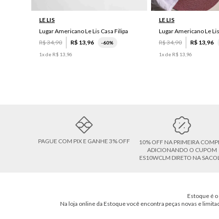
LE LIS
LE LIS
Lugar Americano Le Lis Casa Filipa
Lugar Americano Le Li
R$
34
,
90
R$
13
,
96
R$
34
,
90
R$
13
,
96
-
60%
1
x de
R$
13
,
96
1
x de
R$
13
,
96
PAGUE COM PIX E GANHE 3% OFF
10% OFF NA PRIMEIRA COMP
ADICIONANDO O CUPOM
ES10WCLM DIRETO NA SACO
Estoque é o 
Na loja online da Estoque você encontra peças novas e limita