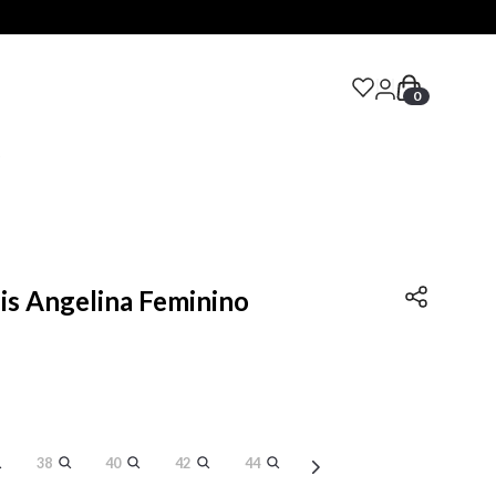
0
S
Lis Angelina Feminino
38
40
42
44