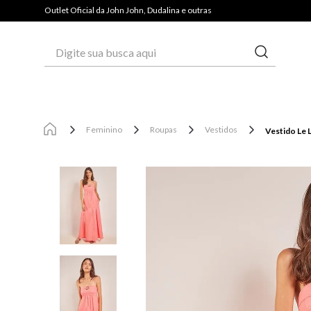
PAGUE COM PIX E GANHE 3% OFF*
Outlet Oficial da John John, Dudalina e outras
Digite sua busca aqui
Feminino
Roupas
Vestidos
Vestido Le 