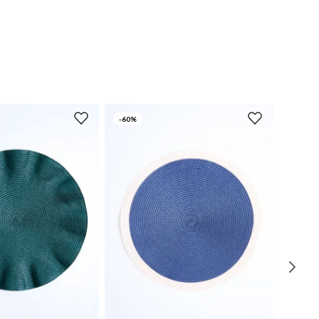
-
60%
UN
UN