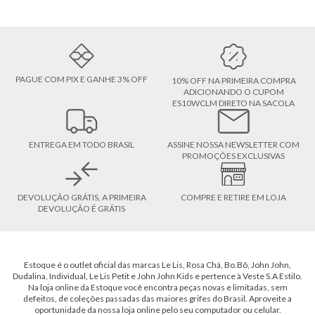
PAGUE COM PIX E GANHE 3% OFF
10% OFF NA PRIMEIRA COMPRA
ADICIONANDO O CUPOM
ES10WCLM DIRETO NA SACOLA
ENTREGA EM TODO BRASIL
ASSINE NOSSA NEWSLETTER COM
PROMOÇÕES EXCLUSIVAS
DEVOLUÇÃO GRÁTIS, A PRIMEIRA
COMPRE E RETIRE EM LOJA
DEVOLUÇÃO É GRÁTIS
Estoque é o outlet oficial das marcas Le Lis, Rosa Chá, Bo.Bô, John John,
Dudalina, Individual, Le Lis Petit e John John Kids e pertence à Veste S.A Estilo.
Na loja online da Estoque você encontra peças novas e limitadas, sem
defeitos, de coleções passadas das maiores grifes do Brasil. Aproveite a
oportunidade da nossa loja online pelo seu computador ou celular.