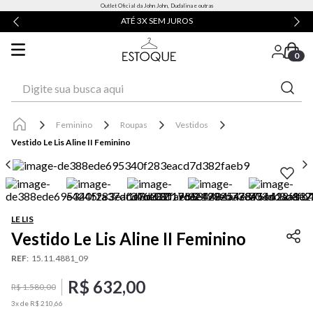
Outlet Oficial da John John, Dudalina e outras
ATÉ 3X SEM JUROS
0
Digite sua busca aqui
Feminino
Roupas
Vestidos
Vestido Le Lis Aline II Feminino
LE LIS
Vestido Le Lis Aline II Feminino
REF
:
15.11.4881_09
R$
632
,
00
R$
1
.
580
,
00
3
x de
R$
210
,
66