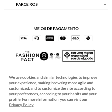
Nossas Lojas
Central de Atendimento
PARCEIROS
Política de Privacidade dos Websites
Regulamentos
Livelo
Política de Governança
Minha Conta
Mastercard
Black Friday
MEIOS DE PAGAMENTO
Trocas e Devoluções
Vai de Visa
Azul Fidelidade
SOCIAL
We use cookies and similar technologies to improve
your experience, making browsing more agile and
ATENDIMENTO
customized, and to customize the site according to
your preferences, according to your habits and your
profile. For more information, you can visit our
2025 - Veste S.A Estilo. Todos os direitos reservados - A loja Estoque reserva-
Privacy Policy
.
se no direito de corrigir ou alterar informações como: preços, promoções e
disponibilidade de estoque a qualquer momento.
Em caso de dúvidas:
0800