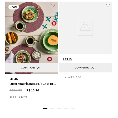
-
60%
LE LIS
Lugar Americano Le Lis Casa Luma I
COMPRAR
COMPRAR
R$
49
,
90
R$
19
,
96
UN
UN
1
x de
R$
19
,
96
LE LIS
Lugar Americano Le Lis Casa Brenda
R$
34
,
90
R$
13
,
96
1
x de
R$
13
,
96