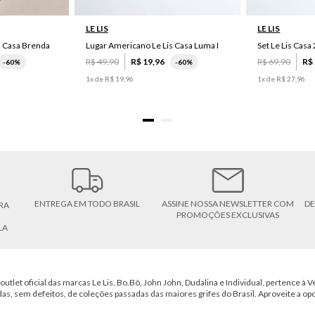
LE LIS
LE LIS
s Casa Brenda
Lugar Americano Le Lis Casa Luma I
R$
49
,
90
R$
19
,
96
R$
69
,
90
R$
-
60%
-
60%
1
x de
R$
19
,
96
1
x de
R$
27
,
96
ENTREGA EM TODO BRASIL
ASSINE NOSSA NEWSLETTER COM
DE
RA
PROMOÇÕES EXCLUSIVAS
LA
outlet oficial das marcas Le Lis, Bo.Bô, John John, Dudalina e Individual, pertence à Ve
das, sem defeitos, de coleções passadas das maiores grifes do Brasil. Aproveite a op