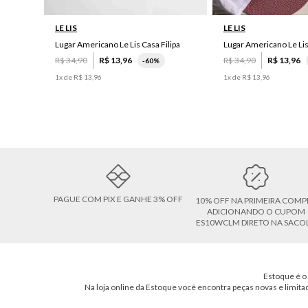
LE LIS
LE LIS
Lugar Americano Le Lis Casa Filipa
Lugar Americano Le Li
R$
34
,
90
R$
13
,
96
R$
34
,
90
R$
13
,
96
-
60%
1
x de
R$
13
,
96
1
x de
R$
13
,
96
PAGUE COM PIX E GANHE 3% OFF
10% OFF NA PRIMEIRA COMP
ADICIONANDO O CUPOM
ES10WCLM DIRETO NA SACO
Estoque é o 
Na loja online da Estoque você encontra peças novas e limita