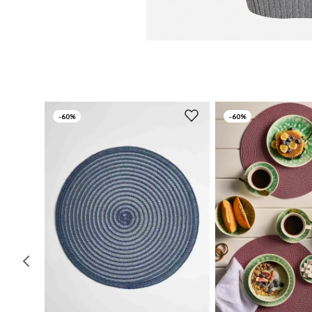
-
60%
-
60%
UN
UN