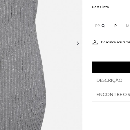
Cor
:
Cinza
PP
P
M
Descubra seu tam
DESCRIÇÃO
ENCONTRE O 