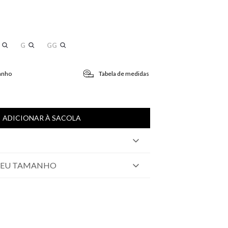
G
GG
anho
Tabela de medidas
ADICIONAR À SACOLA
SEU TAMANHO