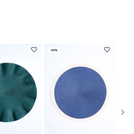
-
60%
UN
UN