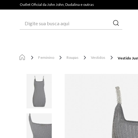
PAGUE COM PIX E GANHE 3% OFF*
Outlet Oficial da John John, Dudalina e outras
Digite sua busca aqui
Feminino
Roupas
Vestidos
Vestido Jus