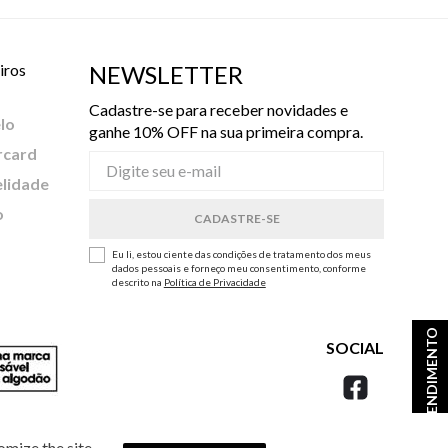
iros
NEWSLETTER
Cadastre-se para receber novidades e
lo
ganhe 10% OFF na sua primeira compra.
rcard
elidade
o
Eu li, estou ciente das condições de tratamento dos meus
dados pessoais e forneço meu consentimento, conforme
descrito na
Política de Privacidade
ATENDIMENTO
SOCIAL
omize the site