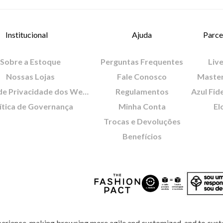
Institucional
Ajuda
Parce
Sobre a Estoque
Perguntas Frequentes
Live
Nossas Lojas
Fale Conosco
Maste
Política de Privacidade dos Websites
Regulamentos
Azul Fid
ítica de Governança
Minha Conta
El
Trocas e Devoluções
Benefícios
perience, making browsing more agile and customized, and to cust