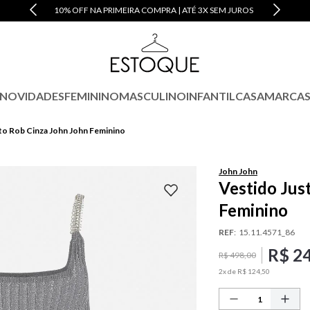
10% OFF NA PRIMEIRA COMPRA | ATÉ 3X SEM JUROS
NOVIDADES
FEMININO
MASCULINO
INFANTIL
CASA
MARCA
to Rob Cinza John John Feminino
John John
Vestido Jus
Feminino
REF
:
15.11.4571_86
R$
2
R$
498
,
00
2
x de
R$
124
,
50