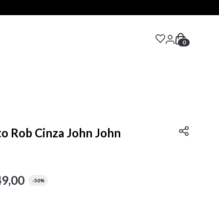
0
S
to Rob Cinza John John
49
,
00
-
50%