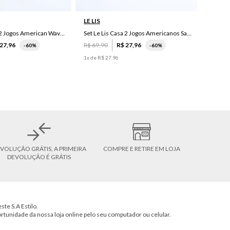
LE LIS
Set Le Lis Casa 2 Jogos American Wave Green
Set Le Lis Casa 2 Jogos Americanos Saruê II
27
,
96
R$
69
,
90
R$
27
,
96
-
60%
-
60%
1
x de
R$
27
,
96
VOLUÇÃO GRÁTIS, A PRIMEIRA
COMPRE E RETIRE EM LOJA
DEVOLUÇÃO É GRÁTIS
ste S.A Estilo.
ortunidade da nossa loja online pelo seu computador ou celular.