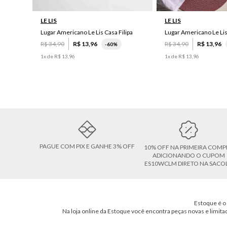
LE LIS
LE LIS
Lugar Americano Le Lis Casa Filipa
Lugar Americano Le Li
R$
34
,
90
R$
13
,
96
R$
34
,
90
R$
13
,
96
-
60%
1
x de
R$
13
,
96
1
x de
R$
13
,
96
PAGUE COM PIX E GANHE 3% OFF
10% OFF NA PRIMEIRA COMP
ADICIONANDO O CUPOM
ES10WCLM DIRETO NA SACO
Estoque é o 
Na loja online da Estoque você encontra peças novas e limita