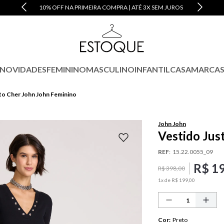
10% OFF NA PRIMEIRA COMPRA | ATÉ 3X SEM JUROS
NOVIDADES
FEMININO
MASCULINO
INFANTIL
CASA
MARCA
to Cher John John Feminino
John John
Vestido Jus
REF
:
15.22.0055_09
R$
1
R$
398
,
00
1
x de
R$
199
,
00
Cor
:
Preto