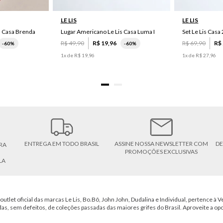
LE LIS
LE LIS
s Casa Brenda
Lugar Americano Le Lis Casa Luma I
R$
49
,
90
R$
19
,
96
R$
69
,
90
R$
-
60%
-
60%
1
x de
R$
19
,
96
1
x de
R$
27
,
96
ENTREGA EM TODO BRASIL
ASSINE NOSSA NEWSLETTER COM
DE
RA
PROMOÇÕES EXCLUSIVAS
LA
outlet oficial das marcas Le Lis, Bo.Bô, John John, Dudalina e Individual, pertence à Ve
das, sem defeitos, de coleções passadas das maiores grifes do Brasil. Aproveite a op