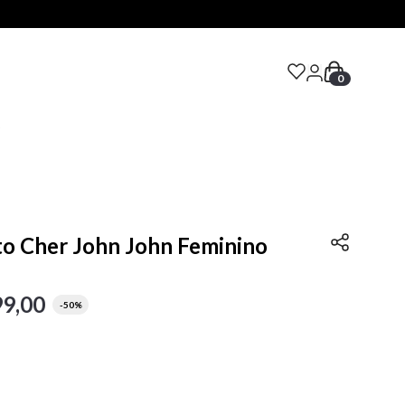
0
S
to Cher John John Feminino
99
,
00
-
50%