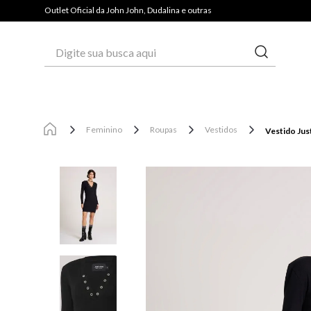
PAGUE COM PIX E GANHE 3% OFF*
Outlet Oficial da John John, Dudalina e outras
Digite sua busca aqui
Feminino
Roupas
Vestidos
Vestido Jus