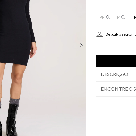
PP
P
Descubra seu tam
DESCRIÇÃO
ENCONTRE O 