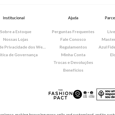
Institucional
Ajuda
Parce
Sobre a Estoque
Perguntas Frequentes
Live
Nossas Lojas
Fale Conosco
Maste
Política de Privacidade dos Websites
Regulamentos
Azul Fid
ítica de Governança
Minha Conta
El
Trocas e Devoluções
Benefícios
perience, making browsing more agile and customized, and to cust