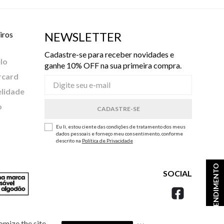
iros
NEWSLETTER
Cadastre-se para receber novidades e
lo
ganhe 10% OFF na sua primeira compra.
rcard
elidade
o
Eu li, estou ciente das condições de tratamento dos meus
dados pessoais e forneço meu consentimento, conforme
descrito na
Política de Privacidade
ATENDIMENTO
SOCIAL
omize the site