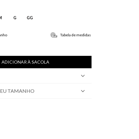
M
G
GG
anho
Tabela de medidas
ADICIONAR À SACOLA
SEU TAMANHO