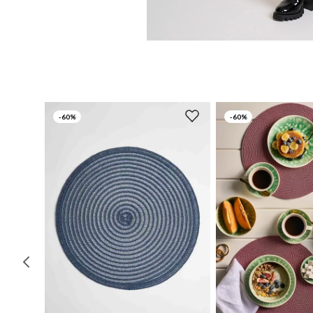
-
60%
-
60%
UN
UN