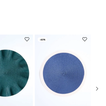
-
60%
UN
UN