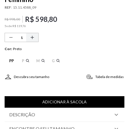
REF
:
15.11.4588_09
R$
598
,
80
R$
998
,
00
5
x de
R$
119
,
76
Cor
:
Preto
PP
P
M
G
Descubra seu tamanho
Tabela de medidas
ADICIONAR À SACOLA
DESCRIÇÃO
ENCONTRE O SEU TAMANHO