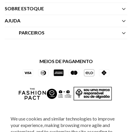
SOBRE ESTOQUE
Quem Somos
AJUDA
Nossas Lojas
Central de Atendimento
PARCEIROS
Política de Privacidade dos Websites
Regulamentos
Livelo
Política de Governança
Minha Conta
Mastercard
Black Friday
MEIOS DE PAGAMENTO
Trocas e Devoluções
Vai de Visa
Azul Fidelidade
SOCIAL
We use cookies and similar technologies to improve
your experience, making browsing more agile and
customized, and to customize the site according to