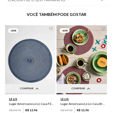
VOCÊ TAMBÉM PODE GOSTAR
-
60%
-
60%
COMPRAR
COMPRAR
UN
UN
LE LIS
LE LIS
Lugar Americano Le Lis Casa Filipa
Lugar Americano Le Lis Casa Brenda
R$
34
,
90
R$
13
,
96
R$
34
,
90
R$
13
,
96