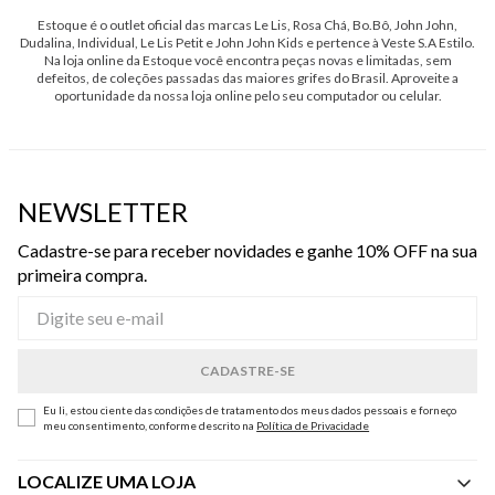
Estoque é o outlet oficial das marcas Le Lis, Rosa Chá, Bo.Bô, John John,
Dudalina, Individual, Le Lis Petit e John John Kids e pertence à Veste S.A Estilo.
Na loja online da Estoque você encontra peças novas e limitadas, sem
defeitos, de coleções passadas das maiores grifes do Brasil. Aproveite a
oportunidade da nossa loja online pelo seu computador ou celular.
NEWSLETTER
Cadastre-se para receber novidades e ganhe 10% OFF na sua
primeira compra.
Eu li, estou ciente das condições de tratamento dos meus dados pessoais e forneço
meu consentimento, conforme descrito na
Política de Privacidade
LOCALIZE UMA LOJA