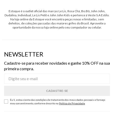
Estoque é o outlet oficial das marcas Le Lis, Rosa Chá, Bo.Bô, John John,
Dudalina, Individual, Le Lis Petit e John John Kids e pertence à Veste S.A Estilo.
Na loja online da Estoque você encontra peças novas e limitadas, sem
defeitos, de coleções passadas das maiores grifes do Brasil. Aproveite a
oportunidade da nossa loja online pelo seu computador ou celular.
NEWSLETTER
Cadastre-se para receber novidades e ganhe 10% OFF na sua
primeira compra.
Eu li, estou ciente das condições de tratamento dos meus dados pessoais e forneço
meu consentimento, conforme descrito na
Política de Privacidade