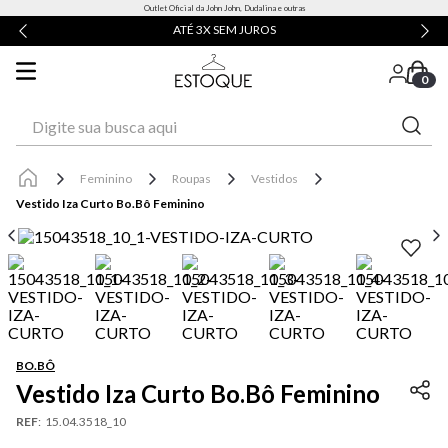
Outlet Oficial da John John, Dudalina e outras
ATÉ 3X SEM JUROS
0
Digite sua busca aqui
Feminino
Roupas
Vestidos
Vestido Iza Curto Bo.Bô Feminino
BO.BÔ
Vestido Iza Curto Bo.Bô Feminino
REF
:
15.04.3518_10