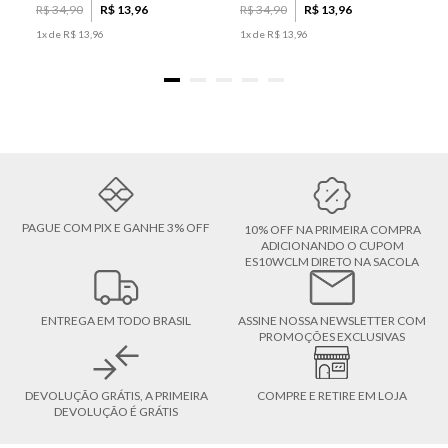
R$
34
,
90
R$
13
,
96
R$
34
,
90
R$
13
,
96
1
x de
R$
13
,
96
1
x de
R$
13
,
96
PAGUE COM PIX E GANHE 3% OFF
10% OFF NA PRIMEIRA COMPRA
ADICIONANDO O CUPOM
ES10WCLM DIRETO NA SACOLA
ENTREGA EM TODO BRASIL
ASSINE NOSSA NEWSLETTER COM
PROMOÇÕES EXCLUSIVAS
DEVOLUÇÃO GRÁTIS, A PRIMEIRA
COMPRE E RETIRE EM LOJA
DEVOLUÇÃO É GRÁTIS