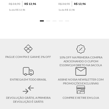
R$
34
,
90
R$
13
,
96
R$
34
,
90
R$
13
,
96
1
x de
R$
13
,
96
1
x de
R$
13
,
96
PAGUE COM PIX E GANHE 3% OFF
10% OFF NA PRIMEIRA COMPRA
ADICIONANDO O CUPOM
ES10WCLM DIRETO NA SACOLA
ENTREGA EM TODO BRASIL
ASSINE NOSSA NEWSLETTER COM
PROMOÇÕES EXCLUSIVAS
DEVOLUÇÃO GRÁTIS, A PRIMEIRA
COMPRE E RETIRE EM LOJA
DEVOLUÇÃO É GRÁTIS