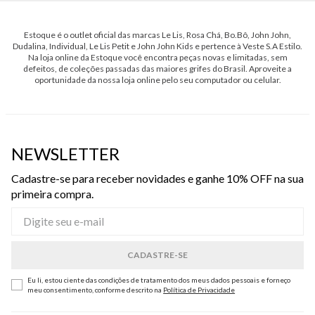
Estoque é o outlet oficial das marcas Le Lis, Rosa Chá, Bo.Bô, John John,
Dudalina, Individual, Le Lis Petit e John John Kids e pertence à Veste S.A Estilo.
Na loja online da Estoque você encontra peças novas e limitadas, sem
defeitos, de coleções passadas das maiores grifes do Brasil. Aproveite a
oportunidade da nossa loja online pelo seu computador ou celular.
NEWSLETTER
Cadastre-se para receber novidades e ganhe 10% OFF na sua
primeira compra.
Eu li, estou ciente das condições de tratamento dos meus dados pessoais e forneço
meu consentimento, conforme descrito na
Política de Privacidade