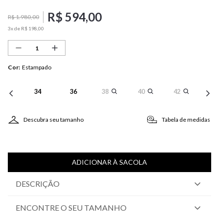
R$
594
,
00
R$
1
.
980
,
00
3
x de
R$
198
,
00
Cor
:
Estampado
34
36
38
40
42
Descubra seu tamanho
Tabela de medidas
ADICIONAR À SACOLA
DESCRIÇÃO
ENCONTRE O SEU TAMANHO