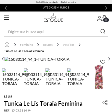
Outlet Oficial da John John, Dudalina e outras
ATÉ 3X SEM JUROS
0
Digite sua busca aqui
Feminino
Roupas
Vestidos
Tunica Le Lis Toraia Feminina
LE LIS
Tunica Le Lis Toraia Feminina
REF
:
15.03.3114_94