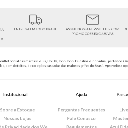
ENTREGA EM TODO BRASIL
ASSINE NOSSA NEWSLETTER COM
DE
RA
PROMOÇÕES EXCLUSIVAS
LA
outlet oficial das marcas Le Lis, Bo.Bô, John John, Dudalina e Individual, pertence à Ve
das, sem defeitos, de coleções passadas das maiores grifes do Brasil. Aproveite a op
Institucional
Ajuda
Parce
Sobre a Estoque
Perguntas Frequentes
Live
Nossas Lojas
Fale Conosco
Maste
Política de Privacidade dos Websites
Regulamentos
Azul Fid