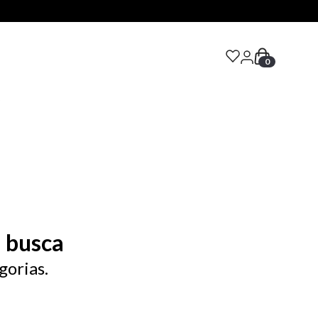
0
S
 busca
gorias.