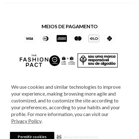
Política de Privacidade dos Websites
Regulamentos
Livelo
Política de Governança
Minha Conta
Mastercard
Black Friday
MEIOS DE PAGAMENTO
Trocas e Devoluções
Vai de Visa
Azul Fidelidade
SOCIAL
We use cookies and similar technologies to improve
your experience, making browsing more agile and
ATENDIMENTO
customized, and to customize the site according to
your preferences, according to your habits and your
profile. For more information, you can visit our
2025 - Veste S.A Estilo. Todos os direitos reservados - A loja Estoque reserva-
Privacy Policy
.
se no direito de corrigir ou alterar informações como: preços, promoções e
disponibilidade de estoque a qualquer momento.
Em caso de dúvidas:
0800
880 5520.
Horário de Atendimento:
das 8h às 20h de segunda a sexta-feira e
Sábados das 8h às 14h, exceto feriados. Veste S.A Estilo. Rua Othão, 405, Vila
Permitir cookies
Advanced preferences