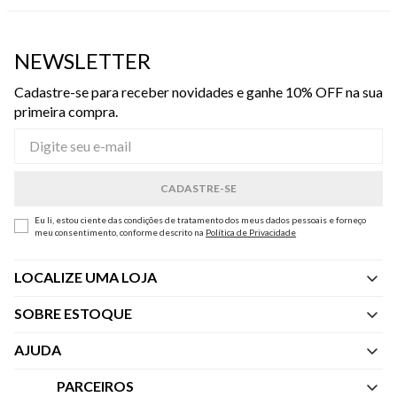
NEWSLETTER
Cadastre-se para receber novidades e ganhe 10% OFF na sua
primeira compra.
Eu li, estou ciente das condições de tratamento dos meus dados pessoais e forneço
meu consentimento, conforme descrito na
Política de Privacidade
LOCALIZE UMA LOJA
SOBRE ESTOQUE
Quem Somos
AJUDA
Nossas Lojas
Central de Atendimento
PARCEIROS