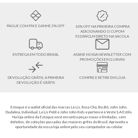
PAGUE COM PIX E GANHE 3% OFF
10% OFF NA PRIMEIRA COMPRA
ADICIONANDO O CUPOM
ES10WCLM DIRETO NA SACOLA
ENTREGA EM TODO BRASIL
ASSINE NOSSA NEWSLETTER COM
PROMOÇÕES EXCLUSIVAS
DEVOLUÇÃO GRÁTIS, A PRIMEIRA
COMPRE E RETIRE EM LOJA
DEVOLUÇÃO É GRÁTIS
Estoque é o outlet oficial das marcas Le Lis, Rosa Chá, Bo.Bô, John John,
Dudalina, Individual, Le Lis Petit e John John Kids e pertence à Veste S.A Estilo.
Na loja online da Estoque você encontra peças novas e limitadas, sem
defeitos, de coleções passadas das maiores grifes do Brasil. Aproveite a
oportunidade da nossa loja online pelo seu computador ou celular.