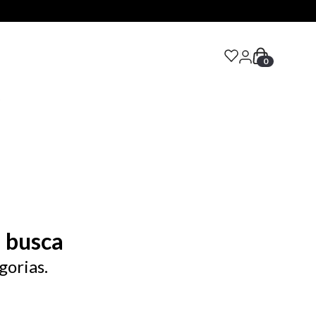
0
S
 busca
gorias.