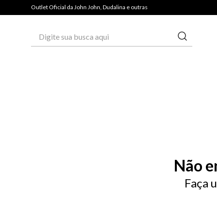
PAGUE COM PIX E GANHE 3% OFF*
Outlet Oficial da John John, Dudalina e outras
Digite sua busca aqui
Não e
Faça u