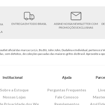
ENTREGA EM TODO BRASIL
ASSINE NOSSA NEWSLETTER COM
DE
RA
PROMOÇÕES EXCLUSIVAS
LA
outlet oficial das marcas Le Lis, Bo.Bô, John John, Dudalina e Individual, pertence à Ve
das, sem defeitos, de coleções passadas das maiores grifes do Brasil. Aproveite a op
Institucional
Ajuda
Parce
Sobre a Estoque
Perguntas Frequentes
Live
Nossas Lojas
Fale Conosco
Maste
Política de Privacidade dos Websites
Regulamentos
Azul Fid