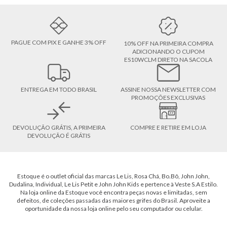
PAGUE COM PIX E GANHE 3% OFF
10% OFF NA PRIMEIRA COMPRA
ADICIONANDO O CUPOM
ES10WCLM DIRETO NA SACOLA
ENTREGA EM TODO BRASIL
ASSINE NOSSA NEWSLETTER COM
PROMOÇÕES EXCLUSIVAS
DEVOLUÇÃO GRÁTIS, A PRIMEIRA
COMPRE E RETIRE EM LOJA
DEVOLUÇÃO É GRÁTIS
Estoque é o outlet oficial das marcas Le Lis, Rosa Chá, Bo.Bô, John John,
Dudalina, Individual, Le Lis Petit e John John Kids e pertence à Veste S.A Estilo.
Na loja online da Estoque você encontra peças novas e limitadas, sem
defeitos, de coleções passadas das maiores grifes do Brasil. Aproveite a
oportunidade da nossa loja online pelo seu computador ou celular.