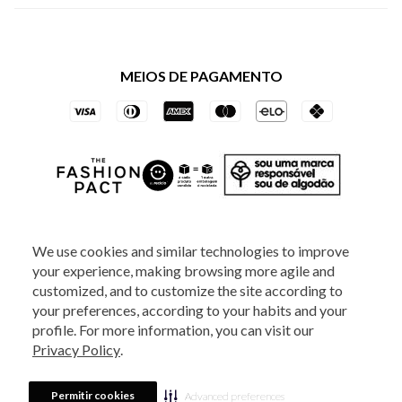
Política de Privacidade dos Websites
Regulamentos
Livelo
Política de Governança
Minha Conta
Mastercard
Black Friday
MEIOS DE PAGAMENTO
Trocas e Devoluções
Vai de Visa
Azul Fidelidade
SOCIAL
We use cookies and similar technologies to improve
your experience, making browsing more agile and
ATENDIMENTO
customized, and to customize the site according to
your preferences, according to your habits and your
profile. For more information, you can visit our
2025 - Veste S.A Estilo. Todos os direitos reservados - A loja Estoque reserva-
Privacy Policy
.
se no direito de corrigir ou alterar informações como: preços, promoções e
disponibilidade de estoque a qualquer momento.
Em caso de dúvidas:
0800
880 5520.
Horário de Atendimento:
das 8h às 20h de segunda a sexta-feira e
Sábados das 8h às 14h, exceto feriados. Veste S.A Estilo. Rua Othão, 405, Vila
Permitir cookies
Advanced preferences