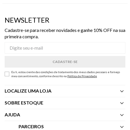
NEWSLETTER
Cadastre-se para receber novidades e ganhe 10% OFF na sua
primeira compra.
Eu li, estou ciente das condições de tratamento dos meus dados pessoais e forneço
meu consentimento, conforme descrito na
Política de Privacidade
LOCALIZE UMA LOJA
SOBRE ESTOQUE
Quem Somos
AJUDA
Nossas Lojas
Central de Atendimento
PARCEIROS