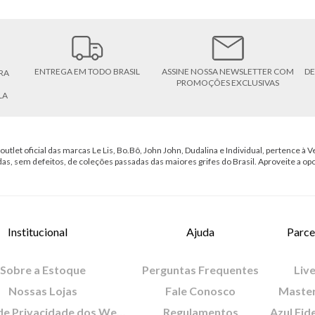
ENTREGA EM TODO BRASIL
ASSINE NOSSA NEWSLETTER COM
DE
RA
PROMOÇÕES EXCLUSIVAS
LA
outlet oficial das marcas Le Lis, Bo.Bô, John John, Dudalina e Individual, pertence à Ve
das, sem defeitos, de coleções passadas das maiores grifes do Brasil. Aproveite a op
Institucional
Ajuda
Parce
Sobre a Estoque
Perguntas Frequentes
Live
Nossas Lojas
Fale Conosco
Maste
Política de Privacidade dos Websites
Regulamentos
Azul Fid