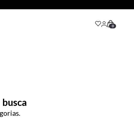
0
S
 busca
gorias.