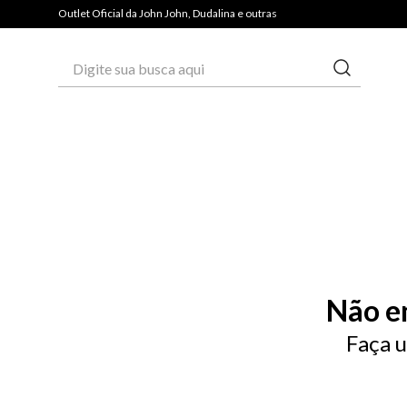
PAGUE COM PIX E GANHE 3% OFF*
Outlet Oficial da John John, Dudalina e outras
Digite sua busca aqui
Não e
Faça u