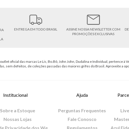
ENTREGA EM TODO BRASIL
ASSINE NOSSA NEWSLETTER COM
DE
RA
PROMOÇÕES EXCLUSIVAS
LA
outlet oficial das marcas Le Lis, Bo.Bô, John John, Dudalina e Individual, pertence à Ve
das, sem defeitos, de coleções passadas das maiores grifes do Brasil. Aproveite a op
Institucional
Ajuda
Parce
Sobre a Estoque
Perguntas Frequentes
Live
Nossas Lojas
Fale Conosco
Maste
Política de Privacidade dos Websites
Regulamentos
Azul Fid