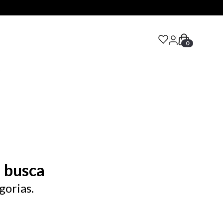
0
S
 busca
gorias.