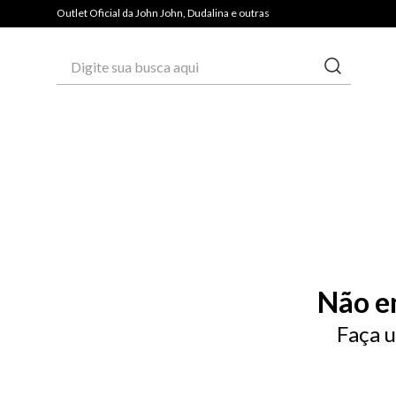
Outlet Oficial da John John, Dudalina e outras
Digite sua busca aqui
Não e
Faça u