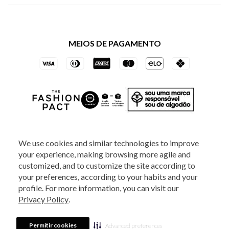
Política de Privacidade dos Websites
Regulamentos
Livelo
Política de Governança
Minha Conta
Mastercard
Black Friday
MEIOS DE PAGAMENTO
Trocas e Devoluções
Vai de Visa
Azul Fidelidade
SOCIAL
We use cookies and similar technologies to improve
your experience, making browsing more agile and
ATENDIMENTO
customized, and to customize the site according to
your preferences, according to your habits and your
profile. For more information, you can visit our
2025 - Veste S.A Estilo. Todos os direitos reservados - A loja Estoque reserva-
Privacy Policy
.
se no direito de corrigir ou alterar informações como: preços, promoções e
disponibilidade de estoque a qualquer momento.
Em caso de dúvidas:
0800
880 5520.
Horário de Atendimento:
das 8h às 20h de segunda a sexta-feira e
Sábados das 8h às 14h, exceto feriados. Veste S.A Estilo. Rua Othão, 405, Vila
Permitir cookies
Advanced preferences