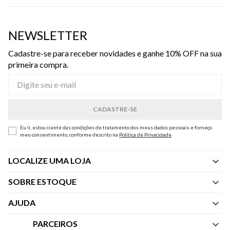
NEWSLETTER
Cadastre-se para receber novidades e ganhe 10% OFF na sua
primeira compra.
Eu li, estou ciente das condições de tratamento dos meus dados pessoais e forneço
meu consentimento, conforme descrito na
Política de Privacidade
LOCALIZE UMA LOJA
SOBRE ESTOQUE
Quem Somos
AJUDA
Nossas Lojas
Central de Atendimento
PARCEIROS