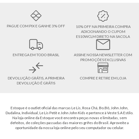
PAGUE COM PIX E GANHE 3% OFF
10% OFF NA PRIMEIRA COMPRA
ADICIONANDO O CUPOM
ES10WCLM DIRETO NA SACOLA
ENTREGA EM TODO BRASIL
ASSINE NOSSA NEWSLETTER COM
PROMOÇÕES EXCLUSIVAS
DEVOLUÇÃO GRÁTIS, A PRIMEIRA
COMPRE E RETIRE EM LOJA
DEVOLUÇÃO É GRÁTIS
Estoque é o outlet oficial das marcas Le Lis, Rosa Chá, Bo.Bô, John John,
Dudalina, Individual, Le Lis Petit e John John Kids e pertence à Veste S.A Estilo.
Na loja online da Estoque você encontra peças novas e limitadas, sem
defeitos, de coleções passadas das maiores grifes do Brasil. Aproveite a
oportunidade da nossa loja online pelo seu computador ou celular.