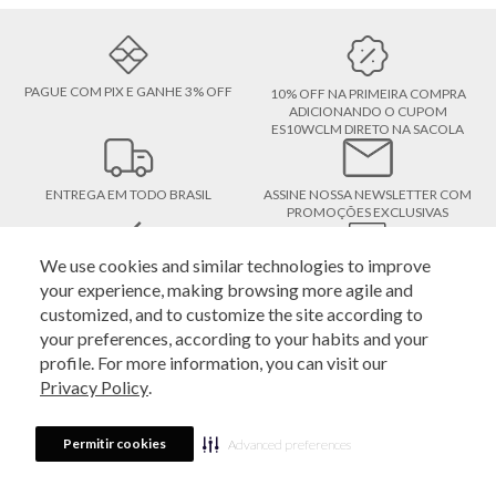
PAGUE COM PIX E GANHE 3% OFF
10% OFF NA PRIMEIRA COMPRA
ADICIONANDO O CUPOM
ES10WCLM DIRETO NA SACOLA
ENTREGA EM TODO BRASIL
ASSINE NOSSA NEWSLETTER COM
PROMOÇÕES EXCLUSIVAS
We use cookies and similar technologies to improve
DEVOLUÇÃO GRÁTIS, A PRIMEIRA
COMPRE E RETIRE EM LOJA
your experience, making browsing more agile and
DEVOLUÇÃO É GRÁTIS
ATENDIMENTO
customized, and to customize the site according to
your preferences, according to your habits and your
profile. For more information, you can visit our
Estoque é o outlet oficial das marcas Le Lis, Rosa Chá, Bo.Bô, John John,
Privacy Policy
.
Dudalina, Individual, Le Lis Petit e John John Kids e pertence à Veste S.A Estilo.
Na loja online da Estoque você encontra peças novas e limitadas, sem
defeitos, de coleções passadas das maiores grifes do Brasil. Aproveite a
Permitir cookies
Advanced preferences
oportunidade da nossa loja online pelo seu computador ou celular.