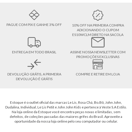
PAGUE COM PIX E GANHE 3% OFF
10% OFF NA PRIMEIRA COMPRA
ADICIONANDO O CUPOM
ES10WCLM DIRETO NA SACOLA
ENTREGA EM TODO BRASIL
ASSINE NOSSA NEWSLETTER COM
PROMOÇÕES EXCLUSIVAS
DEVOLUÇÃO GRÁTIS, A PRIMEIRA
COMPRE E RETIRE EM LOJA
DEVOLUÇÃO É GRÁTIS
Estoque é o outlet oficial das marcas Le Lis, Rosa Chá, Bo.Bô, John John,
Dudalina, Individual, Le Lis Petit e John John Kids e pertence à Veste S.A Estilo.
Na loja online da Estoque você encontra peças novas e limitadas, sem
defeitos, de coleções passadas das maiores grifes do Brasil. Aproveite a
oportunidade da nossa loja online pelo seu computador ou celular.