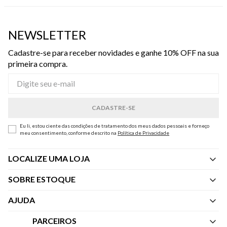
NEWSLETTER
Cadastre-se para receber novidades e ganhe 10% OFF na sua
primeira compra.
Eu li, estou ciente das condições de tratamento dos meus dados pessoais e forneço
meu consentimento, conforme descrito na
Política de Privacidade
LOCALIZE UMA LOJA
SOBRE ESTOQUE
Quem Somos
AJUDA
Nossas Lojas
Central de Atendimento
PARCEIROS