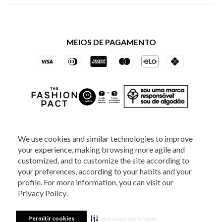
Política de Privacidade dos Websites
Regulamentos
Livelo
Política de Governança
Minha Conta
Mastercard
Black Friday
MEIOS DE PAGAMENTO
Trocas e Devoluções
Vai de Visa
Azul Fidelidade
SOCIAL
We use cookies and similar technologies to improve
your experience, making browsing more agile and
ATENDIMENTO
customized, and to customize the site according to
your preferences, according to your habits and your
profile. For more information, you can visit our
2025 - Veste S.A Estilo. Todos os direitos reservados - A loja Estoque reserva-
Privacy Policy
.
se no direito de corrigir ou alterar informações como: preços, promoções e
disponibilidade de estoque a qualquer momento.
Em caso de dúvidas:
0800
880 5520.
Horário de Atendimento:
das 8h às 20h de segunda a sexta-feira e
Sábados das 8h às 14h, exceto feriados. Veste S.A Estilo. Rua Othão, 405, Vila
Permitir cookies
Advanced preferences