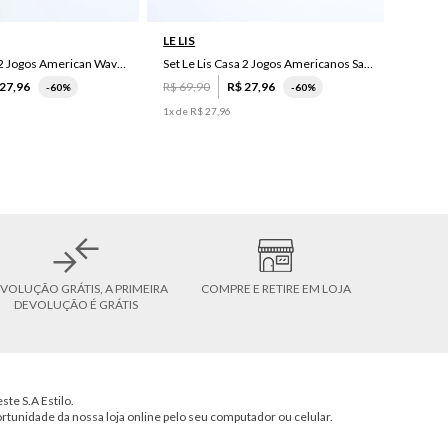
LE LIS
Set Le Lis Casa 2 Jogos American Wave Green
Set Le Lis Casa 2 Jogos Americanos Saruê II
27
,
96
R$
69
,
90
R$
27
,
96
-
60%
-
60%
1
x de
R$
27
,
96
VOLUÇÃO GRÁTIS, A PRIMEIRA
COMPRE E RETIRE EM LOJA
DEVOLUÇÃO É GRÁTIS
ste S.A Estilo.
ortunidade da nossa loja online pelo seu computador ou celular.