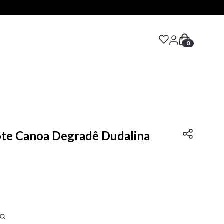
0
S
te Canoa Degradê Dudalina