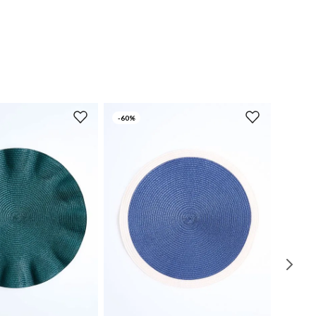
-
60%
UN
UN