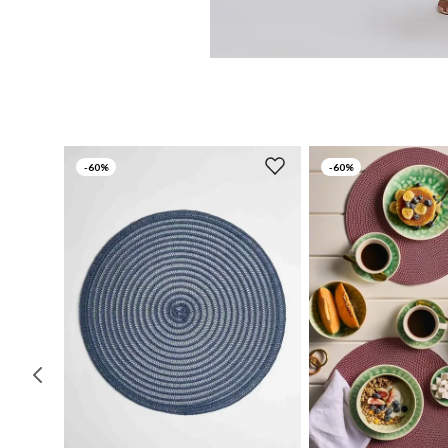
-
60%
-
60%
UN
UN