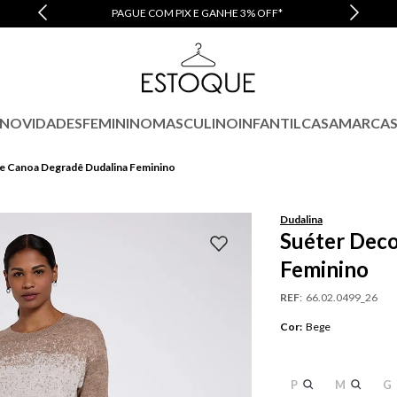
PAGUE COM PIX E GANHE 3% OFF*
NOVIDADES
FEMININO
MASCULINO
INFANTIL
CASA
MARCA
e Canoa Degradê Dudalina Feminino
Dudalina
Suéter Deco
Feminino
REF
:
66.02.0499_26
Cor
:
Bege
P
M
G