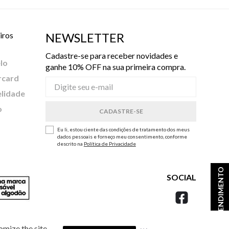
iros
NEWSLETTER
Cadastre-se para receber novidades e
lo
ganhe 10% OFF na sua primeira compra.
rcard
elidade
o
Eu li, estou ciente das condições de tratamento dos meus
dados pessoais e forneço meu consentimento, conforme
descrito na
Política de Privacidade
ATENDIMENTO
SOCIAL
omize the site