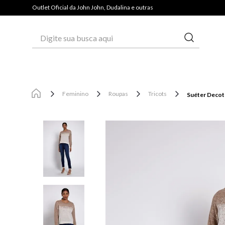
Outlet Oficial da John John, Dudalina e outras
Digite sua busca aqui
Feminino
Roupas
Tricots
Suéter Decot