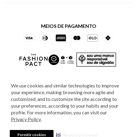
Política de Privacidade dos Websites
Regulamentos
Livelo
Política de Governança
Minha Conta
Mastercard
Black Friday
MEIOS DE PAGAMENTO
Trocas e Devoluções
Vai de Visa
Azul Fidelidade
SOCIAL
We use cookies and similar technologies to improve
your experience, making browsing more agile and
ATENDIMENTO
customized, and to customize the site according to
your preferences, according to your habits and your
profile. For more information, you can visit our
2025 - Veste S.A Estilo. Todos os direitos reservados - A loja Estoque reserva-
Privacy Policy
.
se no direito de corrigir ou alterar informações como: preços, promoções e
disponibilidade de estoque a qualquer momento.
Em caso de dúvidas:
0800
880 5520.
Horário de Atendimento:
das 8h às 20h de segunda a sexta-feira e
Sábados das 8h às 14h, exceto feriados. Veste S.A Estilo. Rua Othão, 405, Vila
Permitir cookies
Advanced preferences