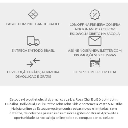
PAGUE COM PIX E GANHE 3% OFF
10% OFF NA PRIMEIRA COMPRA
ADICIONANDO O CUPOM
ES10WCLM DIRETO NA SACOLA
ENTREGA EM TODO BRASIL
ASSINE NOSSA NEWSLETTER COM
PROMOÇÕES EXCLUSIVAS
DEVOLUÇÃO GRÁTIS, A PRIMEIRA
COMPRE E RETIRE EM LOJA
DEVOLUÇÃO É GRÁTIS
Estoque é o outlet oficial das marcas Le Lis, Rosa Chá, Bo.Bô, John John,
Dudalina, Individual, Le Lis Petit e John John Kids e pertence à Veste S.A Estilo.
Na loja online da Estoque você encontra peças novas e limitadas, sem
defeitos, de coleções passadas das maiores grifes do Brasil. Aproveite a
oportunidade da nossa loja online pelo seu computador ou celular.