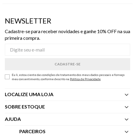
NEWSLETTER
Cadastre-se para receber novidades e ganhe 10% OFF na sua
primeira compra.
Eu li, estou ciente das condições de tratamento dos meus dados pessoais e forneço
meu consentimento, conforme descrito na
Política de Privacidade
LOCALIZE UMA LOJA
SOBRE ESTOQUE
Quem Somos
AJUDA
Nossas Lojas
Central de Atendimento
PARCEIROS