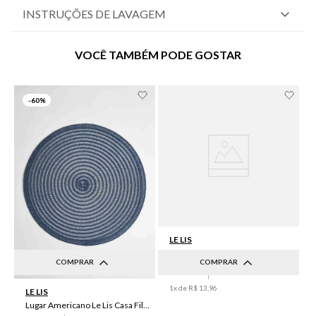
INSTRUÇÕES DE LAVAGEM
VOCÊ TAMBÉM PODE GOSTAR
-
60%
LE LIS
Lugar Americano Le Lis Casa Brenda
COMPRAR
COMPRAR
R$
34
,
90
R$
13
,
96
UN
UN
1
x de
R$
13
,
96
LE LIS
Lugar Americano Le Lis Casa Filipa