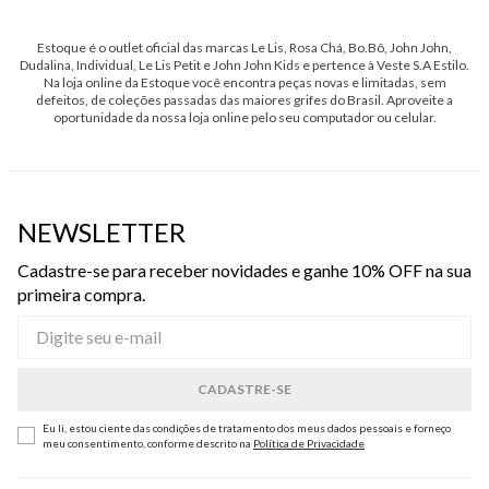
Estoque é o outlet oficial das marcas Le Lis, Rosa Chá, Bo.Bô, John John,
Dudalina, Individual, Le Lis Petit e John John Kids e pertence à Veste S.A Estilo.
Na loja online da Estoque você encontra peças novas e limitadas, sem
defeitos, de coleções passadas das maiores grifes do Brasil. Aproveite a
oportunidade da nossa loja online pelo seu computador ou celular.
NEWSLETTER
Cadastre-se para receber novidades e ganhe 10% OFF na sua
primeira compra.
Eu li, estou ciente das condições de tratamento dos meus dados pessoais e forneço
meu consentimento, conforme descrito na
Política de Privacidade