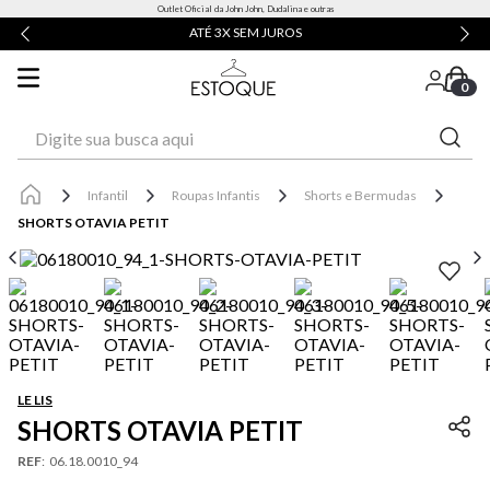
Outlet Oficial da John John, Dudalina e outras
ATÉ 3X SEM JUROS
0
Digite sua busca aqui
Infantil
Roupas Infantis
Shorts e Bermudas
SHORTS OTAVIA PETIT
LE LIS
SHORTS OTAVIA PETIT
REF
:
06.18.0010_94