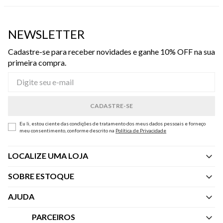
NEWSLETTER
Cadastre-se para receber novidades e ganhe 10% OFF na sua
primeira compra.
Eu li, estou ciente das condições de tratamento dos meus dados pessoais e forneço
meu consentimento, conforme descrito na
Política de Privacidade
LOCALIZE UMA LOJA
SOBRE ESTOQUE
Quem Somos
AJUDA
Nossas Lojas
Central de Atendimento
PARCEIROS