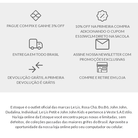
PAGUE COM PIX E GANHE 3% OFF
10% OFF NA PRIMEIRA COMPRA
ADICIONANDO O CUPOM
ES10WCLM DIRETO NA SACOLA
ENTREGA EM TODO BRASIL
ASSINE NOSSA NEWSLETTER COM
PROMOÇÕES EXCLUSIVAS
DEVOLUÇÃO GRÁTIS, A PRIMEIRA
COMPRE E RETIRE EM LOJA
DEVOLUÇÃO É GRÁTIS
Estoque é o outlet oficial das marcas Le Lis, Rosa Chá, Bo.Bô, John John,
Dudalina, Individual, Le Lis Petit e John John Kids e pertence à Veste S.A Estilo.
Na loja online da Estoque você encontra peças novas e limitadas, sem
defeitos, de coleções passadas das maiores grifes do Brasil. Aproveite a
oportunidade da nossa loja online pelo seu computador ou celular.