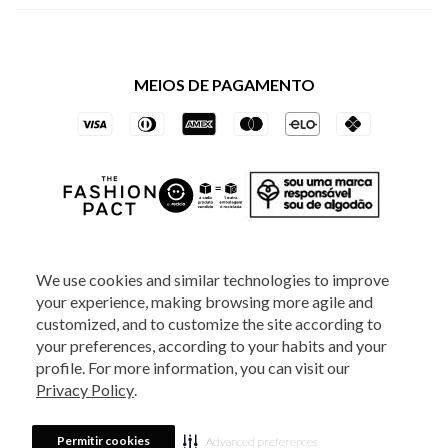
Política de Privacidade dos Websites
Regulamentos
Livelo
Política de Governança
Minha Conta
Mastercard
Black Friday
MEIOS DE PAGAMENTO
Trocas e Devoluções
Vai de Visa
Azul Fidelidade
SOCIAL
We use cookies and similar technologies to improve
your experience, making browsing more agile and
ATENDIMENTO
customized, and to customize the site according to
your preferences, according to your habits and your
profile. For more information, you can visit our
2025 - Veste S.A Estilo. Todos os direitos reservados - A loja Estoque reserva-
Privacy Policy
.
se no direito de corrigir ou alterar informações como: preços, promoções e
disponibilidade de estoque a qualquer momento.
Em caso de dúvidas:
0800
880 5520.
Horário de Atendimento:
das 8h às 20h de segunda a sexta-feira e
Sábados das 8h às 14h, exceto feriados. Veste S.A Estilo. Rua Othão, 405, Vila
Permitir cookies
Advanced preferences