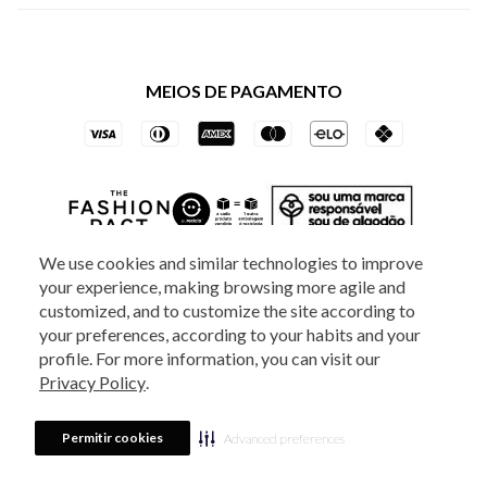
Política de Privacidade dos Websites
Regulamentos
Livelo
Política de Governança
Minha Conta
Mastercard
Black Friday
MEIOS DE PAGAMENTO
Trocas e Devoluções
Vai de Visa
Azul Fidelidade
We use cookies and similar technologies to improve
your experience, making browsing more agile and
SOCIAL
ATENDIMENTO
customized, and to customize the site according to
your preferences, according to your habits and your
profile. For more information, you can visit our
Privacy Policy
.
2025 - Veste S.A Estilo. Todos os direitos reservados - A loja Estoque reserva-
se no direito de corrigir ou alterar informações como: preços, promoções e
Permitir cookies
Advanced preferences
disponibilidade de estoque a qualquer momento.
Em caso de dúvidas:
0800
880 5520.
Horário de Atendimento:
das 8h às 20h de segunda a sexta-feira e
Sábados das 8h às 14h, exceto feriados. Veste S.A Estilo. Rua Othão, 405, Vila