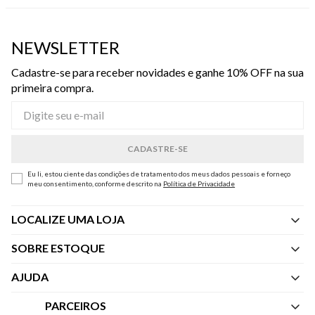
NEWSLETTER
Cadastre-se para receber novidades e ganhe 10% OFF na sua
primeira compra.
Eu li, estou ciente das condições de tratamento dos meus dados pessoais e forneço
meu consentimento, conforme descrito na
Política de Privacidade
LOCALIZE UMA LOJA
SOBRE ESTOQUE
Quem Somos
AJUDA
Nossas Lojas
Central de Atendimento
PARCEIROS