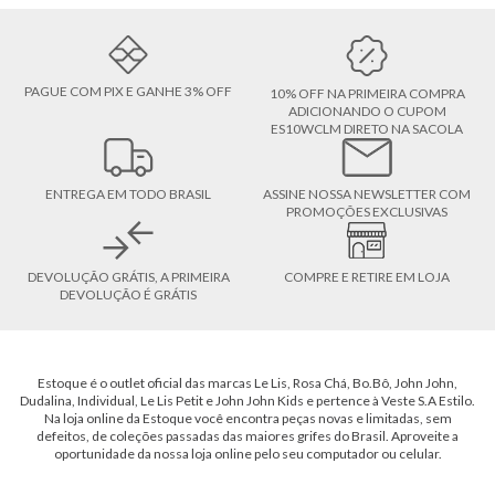
PAGUE COM PIX E GANHE 3% OFF
10% OFF NA PRIMEIRA COMPRA
ADICIONANDO O CUPOM
ES10WCLM DIRETO NA SACOLA
ENTREGA EM TODO BRASIL
ASSINE NOSSA NEWSLETTER COM
PROMOÇÕES EXCLUSIVAS
DEVOLUÇÃO GRÁTIS, A PRIMEIRA
COMPRE E RETIRE EM LOJA
DEVOLUÇÃO É GRÁTIS
Estoque é o outlet oficial das marcas Le Lis, Rosa Chá, Bo.Bô, John John,
Dudalina, Individual, Le Lis Petit e John John Kids e pertence à Veste S.A Estilo.
Na loja online da Estoque você encontra peças novas e limitadas, sem
defeitos, de coleções passadas das maiores grifes do Brasil. Aproveite a
oportunidade da nossa loja online pelo seu computador ou celular.