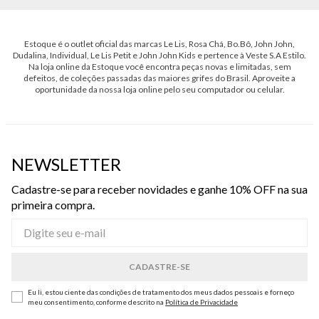
Estoque é o outlet oficial das marcas Le Lis, Rosa Chá, Bo.Bô, John John,
Dudalina, Individual, Le Lis Petit e John John Kids e pertence à Veste S.A Estilo.
Na loja online da Estoque você encontra peças novas e limitadas, sem
defeitos, de coleções passadas das maiores grifes do Brasil. Aproveite a
oportunidade da nossa loja online pelo seu computador ou celular.
NEWSLETTER
Cadastre-se para receber novidades e ganhe 10% OFF na sua
primeira compra.
Eu li, estou ciente das condições de tratamento dos meus dados pessoais e forneço
meu consentimento, conforme descrito na
Política de Privacidade