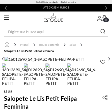
Outlet Oficial da John John, Dudalina e outras
ATÉ 3X SEM JUROS
0
Digite sua busca aqui
Infantil
Roupas Infantis
Saias
Salopete Le Lis Petit Felipa Feminina
LE LIS
Salopete Le Lis Petit Felipa
Feminina