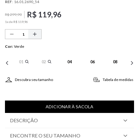
REF
:
16.01.2690_54
R$
119
,
96
R$
299
,
90
1
x de
R$
119
,
96
Cor
:
Verde
01
02
04
06
08
Descubra seu tamanho
Tabela de medidas
ADICIONAR À SACOLA
DESCRIÇÃO
ENCONTRE O SEU TAMANHO