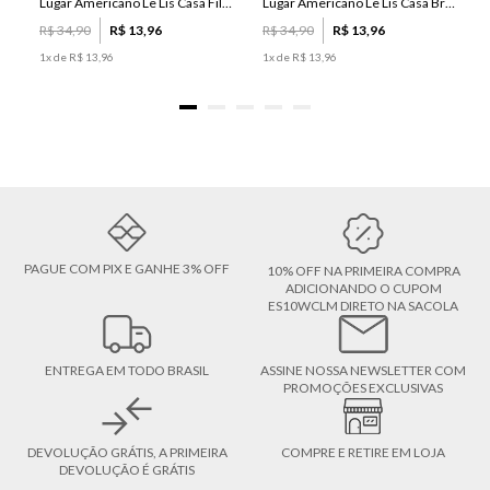
Lugar Americano Le Lis Casa Filipa
Lugar Americano Le Lis Casa Brenda
R$
34
,
90
R$
13
,
96
R$
34
,
90
R$
13
,
96
1
x de
R$
13
,
96
1
x de
R$
13
,
96
PAGUE COM PIX E GANHE 3% OFF
10% OFF NA PRIMEIRA COMPRA
ADICIONANDO O CUPOM
ES10WCLM DIRETO NA SACOLA
ENTREGA EM TODO BRASIL
ASSINE NOSSA NEWSLETTER COM
PROMOÇÕES EXCLUSIVAS
DEVOLUÇÃO GRÁTIS, A PRIMEIRA
COMPRE E RETIRE EM LOJA
DEVOLUÇÃO É GRÁTIS