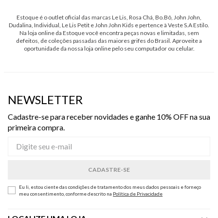
Estoque é o outlet oficial das marcas Le Lis, Rosa Chá, Bo.Bô, John John,
Dudalina, Individual, Le Lis Petit e John John Kids e pertence à Veste S.A Estilo.
Na loja online da Estoque você encontra peças novas e limitadas, sem
defeitos, de coleções passadas das maiores grifes do Brasil. Aproveite a
oportunidade da nossa loja online pelo seu computador ou celular.
NEWSLETTER
Cadastre-se para receber novidades e ganhe 10% OFF na sua
primeira compra.
Eu li, estou ciente das condições de tratamento dos meus dados pessoais e forneço
meu consentimento, conforme descrito na
Política de Privacidade