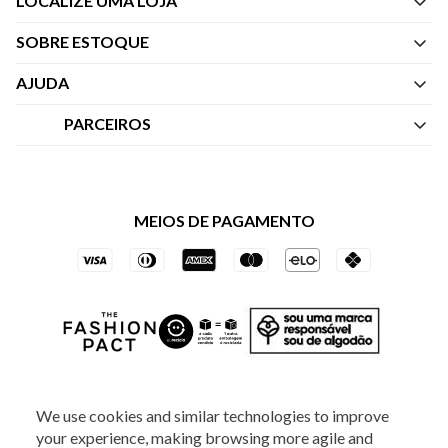
LOCALIZE UMA LOJA
SOBRE ESTOQUE
Quem Somos
AJUDA
Nossas Lojas
Central de Atendimento
PARCEIROS
Política de Privacidade dos Websites
Regulamentos
Livelo
Política de Governança
Minha Conta
Mastercard
Black Friday
MEIOS DE PAGAMENTO
Trocas e Devoluções
Vai de Visa
Azul Fidelidade
SOCIAL
We use cookies and similar technologies to improve
your experience, making browsing more agile and