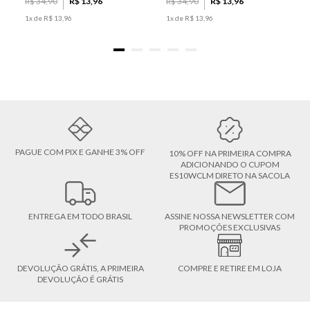
R$
34
,
90
R$
13
,
96
R$
34
,
90
R$
13
,
96
1
x de
R$
13
,
96
1
x de
R$
13
,
96
PAGUE COM PIX E GANHE 3% OFF
10% OFF NA PRIMEIRA COMPRA
ADICIONANDO O CUPOM
ES10WCLM DIRETO NA SACOLA
ENTREGA EM TODO BRASIL
ASSINE NOSSA NEWSLETTER COM
PROMOÇÕES EXCLUSIVAS
DEVOLUÇÃO GRÁTIS, A PRIMEIRA
COMPRE E RETIRE EM LOJA
DEVOLUÇÃO É GRÁTIS