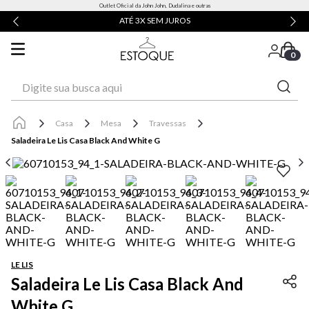
Outlet Oficial da John John, Dudalina e outras
ATÉ 3X SEM JUROS
0
Digite sua busca aqui
Casa
Mesa
Travessas
Saladeira Le Lis Casa Black And White G
LE LIS
Saladeira Le Lis Casa Black And
White G