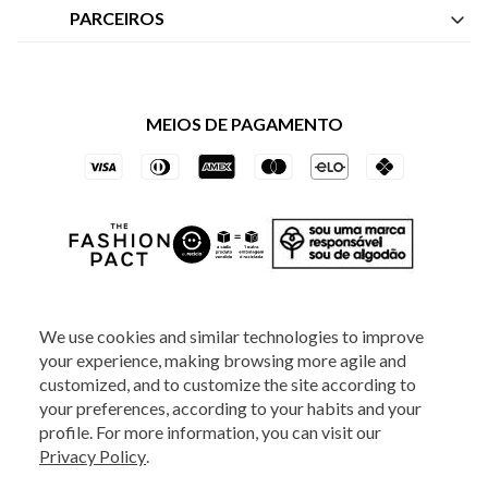
Nossas Lojas
Central de Atendimento
PARCEIROS
Política de Privacidade dos Websites
Regulamentos
Livelo
Política de Governança
Minha Conta
Mastercard
Black Friday
MEIOS DE PAGAMENTO
Trocas e Devoluções
Vai de Visa
Azul Fidelidade
SOCIAL
We use cookies and similar technologies to improve
your experience, making browsing more agile and
ATENDIMENTO
customized, and to customize the site according to
your preferences, according to your habits and your
profile. For more information, you can visit our
2025 - Veste S.A Estilo. Todos os direitos reservados - A loja Estoque reserva-
Privacy Policy
.
se no direito de corrigir ou alterar informações como: preços, promoções e
disponibilidade de estoque a qualquer momento.
Em caso de dúvidas:
0800