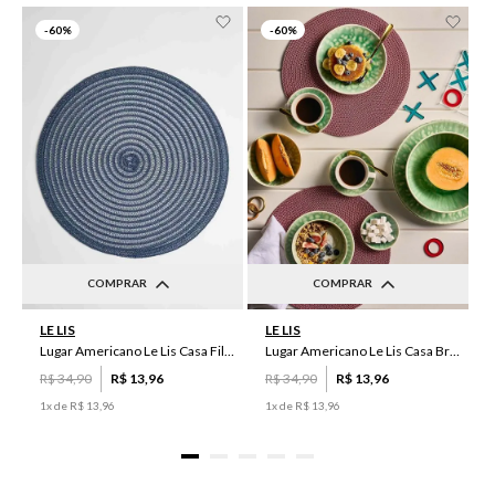
-
60%
-
60%
COMPRAR
COMPRAR
UN
UN
LE LIS
LE LIS
Lugar Americano Le Lis Casa Filipa
Lugar Americano Le Lis Casa Brenda
R$
34
,
90
R$
13
,
96
R$
34
,
90
R$
13
,
96
1
x de
R$
13
,
96
1
x de
R$
13
,
96