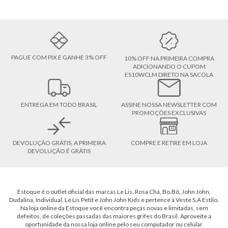
PAGUE COM PIX E GANHE 3% OFF
10% OFF NA PRIMEIRA COMPRA
ADICIONANDO O CUPOM
ES10WCLM DIRETO NA SACOLA
ENTREGA EM TODO BRASIL
ASSINE NOSSA NEWSLETTER COM
PROMOÇÕES EXCLUSIVAS
DEVOLUÇÃO GRÁTIS, A PRIMEIRA
COMPRE E RETIRE EM LOJA
DEVOLUÇÃO É GRÁTIS
Estoque é o outlet oficial das marcas Le Lis, Rosa Chá, Bo.Bô, John John,
Dudalina, Individual, Le Lis Petit e John John Kids e pertence à Veste S.A Estilo.
Na loja online da Estoque você encontra peças novas e limitadas, sem
defeitos, de coleções passadas das maiores grifes do Brasil. Aproveite a
oportunidade da nossa loja online pelo seu computador ou celular.