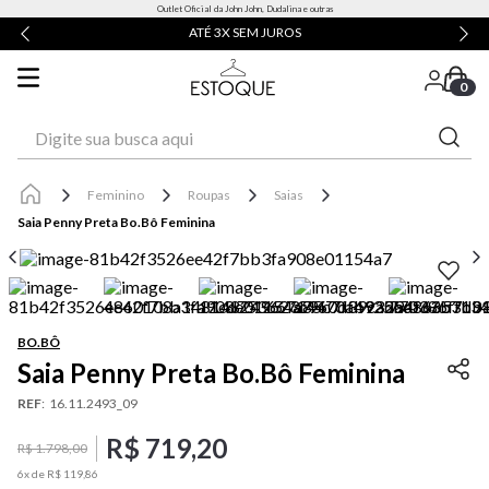
Outlet Oficial da John John, Dudalina e outras
ATÉ 3X SEM JUROS
0
Digite sua busca aqui
Feminino
Roupas
Saias
Saia Penny Preta Bo.Bô Feminina
BO.BÔ
Saia Penny Preta Bo.Bô Feminina
REF
:
16.11.2493_09
R$
719
,
20
R$
1
.
798
,
00
6
x de
R$
119
,
86