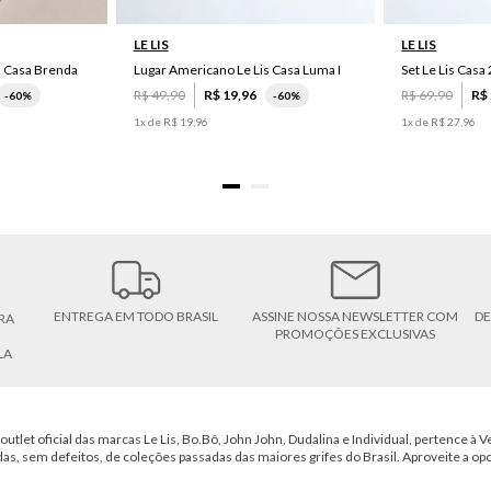
LE LIS
LE LIS
s Casa Brenda
Lugar Americano Le Lis Casa Luma I
R$
49
,
90
R$
19
,
96
R$
69
,
90
R$
-
60%
-
60%
1
x de
R$
19
,
96
1
x de
R$
27
,
96
ENTREGA EM TODO BRASIL
ASSINE NOSSA NEWSLETTER COM
DE
RA
PROMOÇÕES EXCLUSIVAS
LA
outlet oficial das marcas Le Lis, Bo.Bô, John John, Dudalina e Individual, pertence à Ve
das, sem defeitos, de coleções passadas das maiores grifes do Brasil. Aproveite a op