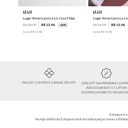
LE LIS
LE LIS
Lugar Americano Le Lis Casa Filipa
Lugar Americano Le Li
R$
34
,
90
R$
13
,
96
R$
34
,
90
R$
13
,
96
-
60%
1
x de
R$
13
,
96
1
x de
R$
13
,
96
PAGUE COM PIX E GANHE 3% OFF
10% OFF NA PRIMEIRA COMP
ADICIONANDO O CUPOM
ES10WCLM DIRETO NA SACO
Estoque é o 
Na loja online da Estoque você encontra peças novas e limita