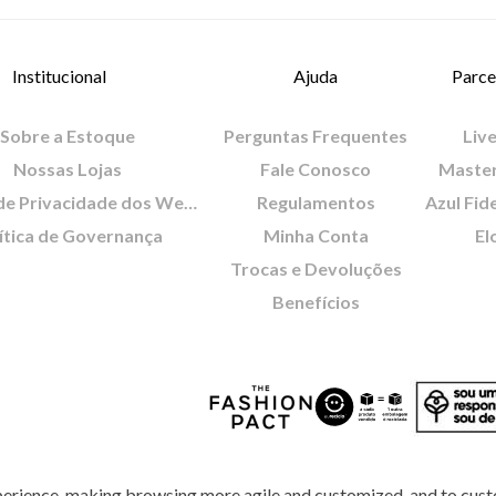
Institucional
Ajuda
Parce
Sobre a Estoque
Perguntas Frequentes
Live
Nossas Lojas
Fale Conosco
Maste
Política de Privacidade dos Websites
Regulamentos
Azul Fid
ítica de Governança
Minha Conta
El
Trocas e Devoluções
Benefícios
perience, making browsing more agile and customized, and to cust