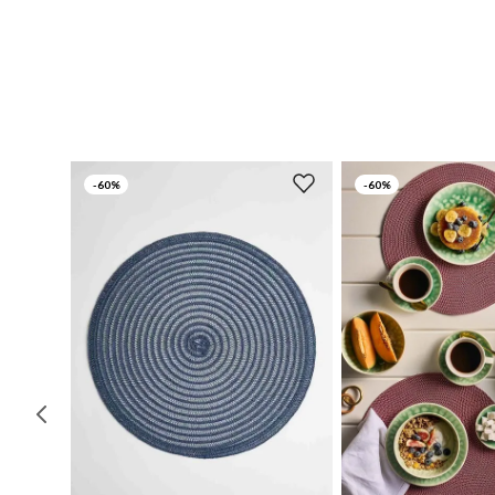
-
60%
-
60%
UN
UN