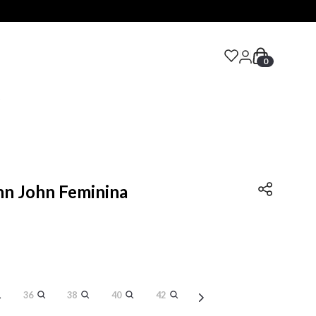
0
S
ohn John Feminina
36
38
40
42