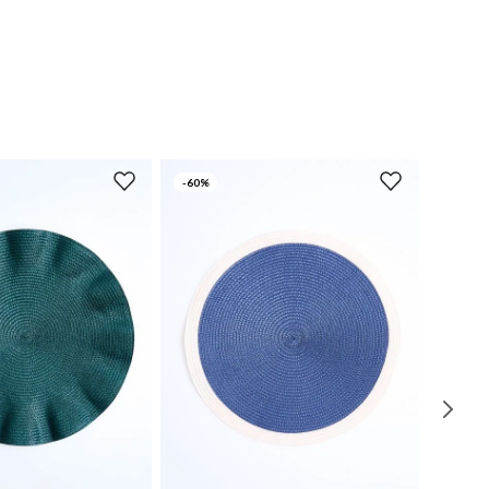
-
60%
UN
UN