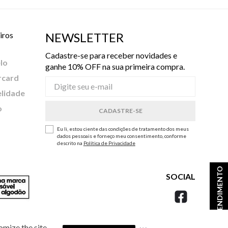
iros
NEWSLETTER
Cadastre-se para receber novidades e
lo
ganhe 10% OFF na sua primeira compra.
rcard
elidade
o
Eu li, estou ciente das condições de tratamento dos meus
dados pessoais e forneço meu consentimento, conforme
descrito na
Política de Privacidade
ATENDIMENTO
SOCIAL
omize the site