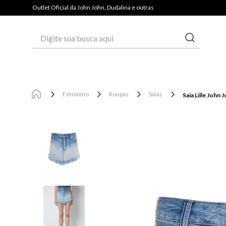
Outlet Oficial da John John, Dudalina e outras
Digite sua busca aqui
Feminino
Roupas
Saias
Saia Lille John