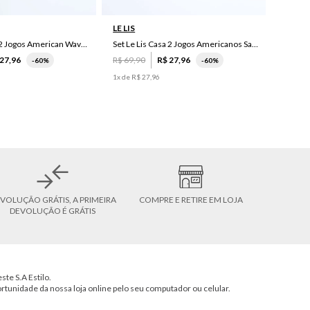
LE LIS
Set Le Lis Casa 2 Jogos American Wave Green
Set Le Lis Casa 2 Jogos Americanos Saruê II
27
,
96
R$
69
,
90
R$
27
,
96
-
60%
-
60%
1
x de
R$
27
,
96
VOLUÇÃO GRÁTIS, A PRIMEIRA
COMPRE E RETIRE EM LOJA
DEVOLUÇÃO É GRÁTIS
ste S.A Estilo.
ortunidade da nossa loja online pelo seu computador ou celular.