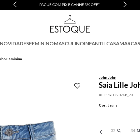
PAGUE COM PIX E GANHE 3% OFF*
NOVIDADES
FEMININO
MASCULINO
INFANTIL
CASA
MARCA
 John Feminina
John John
Saia Lille J
REF
:
16.08.0768_73
Cor
:
Jeans
32
34