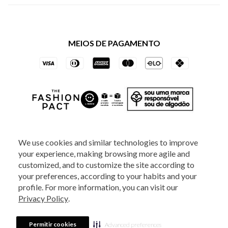
Política de Privacidade dos Websites
Regulamentos
Livelo
Política de Governança
Minha Conta
Mastercard
Black Friday
MEIOS DE PAGAMENTO
Trocas e Devoluções
Vai de Visa
Azul Fidelidade
SOCIAL
We use cookies and similar technologies to improve
your experience, making browsing more agile and
ATENDIMENTO
customized, and to customize the site according to
your preferences, according to your habits and your
profile. For more information, you can visit our
2025 - Veste S.A Estilo. Todos os direitos reservados - A loja Estoque reserva-
Privacy Policy
.
se no direito de corrigir ou alterar informações como: preços, promoções e
disponibilidade de estoque a qualquer momento.
Em caso de dúvidas:
0800
880 5520.
Horário de Atendimento:
das 8h às 20h de segunda a sexta-feira e
Sábados das 8h às 14h, exceto feriados. Veste S.A Estilo. Rua Othão, 405, Vila
Permitir cookies
Advanced preferences