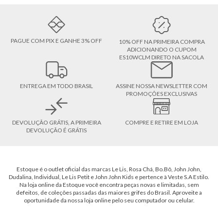
PAGUE COM PIX E GANHE 3% OFF
10% OFF NA PRIMEIRA COMPRA
ADICIONANDO O CUPOM
ES10WCLM DIRETO NA SACOLA
ENTREGA EM TODO BRASIL
ASSINE NOSSA NEWSLETTER COM
PROMOÇÕES EXCLUSIVAS
DEVOLUÇÃO GRÁTIS, A PRIMEIRA
COMPRE E RETIRE EM LOJA
DEVOLUÇÃO É GRÁTIS
Estoque é o outlet oficial das marcas Le Lis, Rosa Chá, Bo.Bô, John John,
Dudalina, Individual, Le Lis Petit e John John Kids e pertence à Veste S.A Estilo.
Na loja online da Estoque você encontra peças novas e limitadas, sem
defeitos, de coleções passadas das maiores grifes do Brasil. Aproveite a
oportunidade da nossa loja online pelo seu computador ou celular.