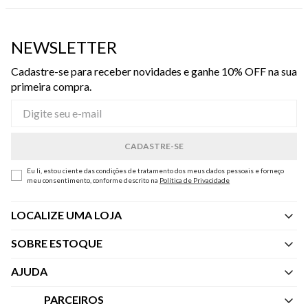
NEWSLETTER
Cadastre-se para receber novidades e ganhe 10% OFF na sua
primeira compra.
Eu li, estou ciente das condições de tratamento dos meus dados pessoais e forneço
meu consentimento, conforme descrito na
Política de Privacidade
LOCALIZE UMA LOJA
SOBRE ESTOQUE
Quem Somos
AJUDA
Nossas Lojas
Central de Atendimento
PARCEIROS