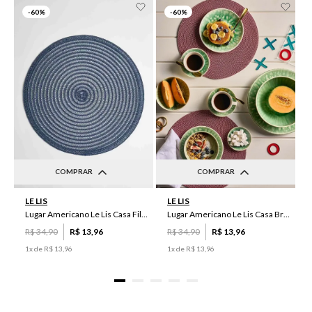
-
60%
-
60%
COMPRAR
COMPRAR
UN
UN
LE LIS
LE LIS
Lugar Americano Le Lis Casa Filipa
Lugar Americano Le Lis Casa Brenda
R$
34
,
90
R$
13
,
96
R$
34
,
90
R$
13
,
96
1
x de
R$
13
,
96
1
x de
R$
13
,
96