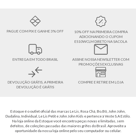
PAGUE COM PIX E GANHE 3% OFF
10% OFF NA PRIMEIRA COMPRA
ADICIONANDO O CUPOM
ES10WCLM DIRETO NA SACOLA
ENTREGA EM TODO BRASIL
ASSINE NOSSA NEWSLETTER COM
PROMOÇÕES EXCLUSIVAS
DEVOLUÇÃO GRÁTIS, A PRIMEIRA
COMPRE E RETIRE EM LOJA
DEVOLUÇÃO É GRÁTIS
Estoque é o outlet oficial das marcas Le Lis, Rosa Chá, Bo.Bô, John John,
Dudalina, Individual, Le Lis Petit e John John Kids e pertence à Veste S.A Estilo.
Na loja online da Estoque você encontra peças novas e limitadas, sem
defeitos, de coleções passadas das maiores grifes do Brasil. Aproveite a
oportunidade da nossa loja online pelo seu computador ou celular.