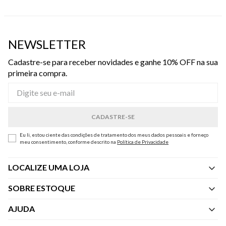
NEWSLETTER
Cadastre-se para receber novidades e ganhe 10% OFF na sua
primeira compra.
Eu li, estou ciente das condições de tratamento dos meus dados pessoais e forneço
meu consentimento, conforme descrito na
Política de Privacidade
LOCALIZE UMA LOJA
SOBRE ESTOQUE
Quem Somos
AJUDA
Nossas Lojas