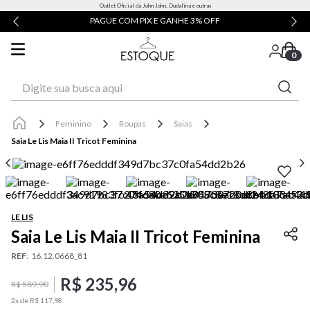
Outlet Oficial da John John, Dudalina e outras
PAGUE COM PIX E GANHE 3% OFF
0
Digite sua busca aqui
Feminino
Roupas
Saias
Saia Le Lis Maia II Tricot Feminina
LE LIS
Saia Le Lis Maia II Tricot Feminina
REF
:
16.12.0668_81
R$
235
,
96
R$
589
,
90
2
x de
R$
117
,
98