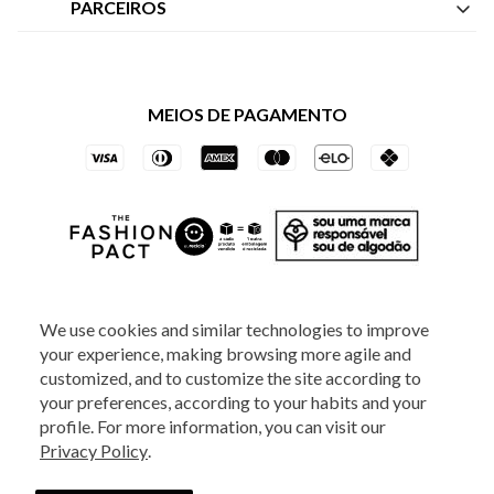
Central de Atendimento
PARCEIROS
Política de Privacidade dos Websites
Regulamentos
Livelo
Política de Governança
Minha Conta
Mastercard
Black Friday
MEIOS DE PAGAMENTO
Trocas e Devoluções
Vai de Visa
Azul Fidelidade
SOCIAL
We use cookies and similar technologies to improve
your experience, making browsing more agile and
ATENDIMENTO
customized, and to customize the site according to
your preferences, according to your habits and your
profile. For more information, you can visit our
2025 - Veste S.A Estilo. Todos os direitos reservados - A loja Estoque reserva-
Privacy Policy
.
se no direito de corrigir ou alterar informações como: preços, promoções e
disponibilidade de estoque a qualquer momento.
Em caso de dúvidas:
0800
880 5520.
Horário de Atendimento:
das 8h às 20h de segunda a sexta-feira e