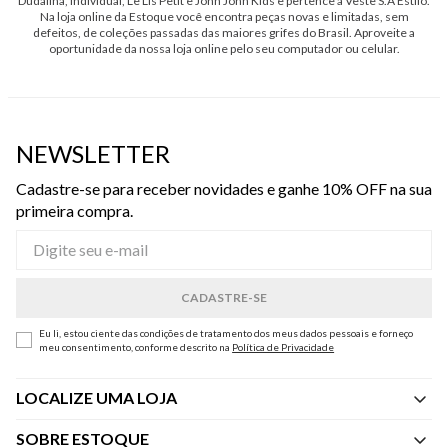
Dudalina, Individual, Le Lis Petit e John John Kids e pertence à Veste S.A Estilo.
Na loja online da Estoque você encontra peças novas e limitadas, sem
defeitos, de coleções passadas das maiores grifes do Brasil. Aproveite a
oportunidade da nossa loja online pelo seu computador ou celular.
NEWSLETTER
Cadastre-se para receber novidades e ganhe 10% OFF na sua
primeira compra.
Eu li, estou ciente das condições de tratamento dos meus dados pessoais e forneço
meu consentimento, conforme descrito na
Política de Privacidade
LOCALIZE UMA LOJA
SOBRE ESTOQUE