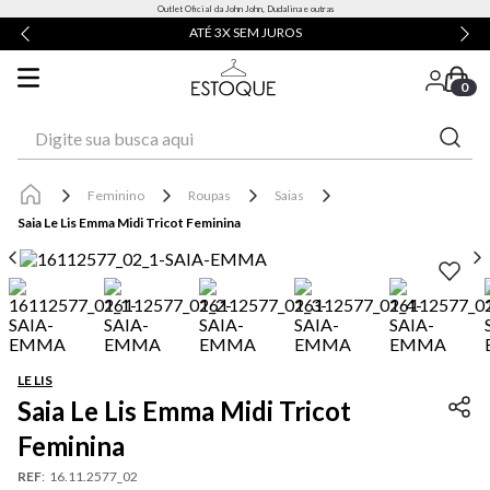
Outlet Oficial da John John, Dudalina e outras
ATÉ 3X SEM JUROS
0
Digite sua busca aqui
Feminino
Roupas
Saias
Saia Le Lis Emma Midi Tricot Feminina
LE LIS
Saia Le Lis Emma Midi Tricot
Feminina
REF
:
16.11.2577_02