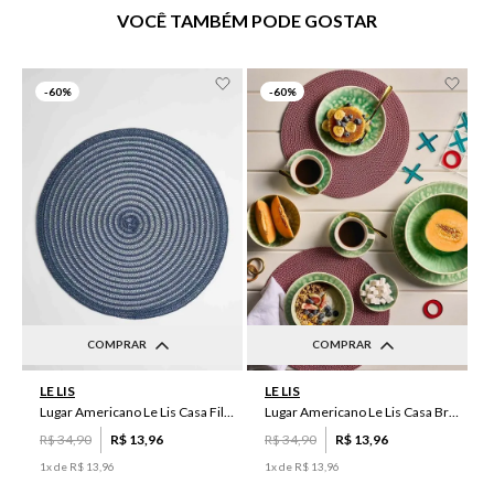
VOCÊ TAMBÉM PODE GOSTAR
-
60%
-
60%
COMPRAR
COMPRAR
UN
UN
LE LIS
LE LIS
Lugar Americano Le Lis Casa Filipa
Lugar Americano Le Lis Casa Brenda
R$
34
,
90
R$
13
,
96
R$
34
,
90
R$
13
,
96
1
x de
R$
13
,
96
1
x de
R$
13
,
96