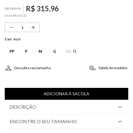
R$
315
,
96
R$
789
,
90
3
x de
R$
105
,
32
Cor
:
Azul
PP
P
M
G
GG
Descubra seu tamanho
Tabela de medidas
ADICIONAR À SACOLA
DESCRIÇÃO
ENCONTRE O SEU TAMANHO