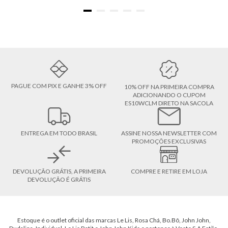
PAGUE COM PIX E GANHE 3% OFF
10% OFF NA PRIMEIRA COMPRA
ADICIONANDO O CUPOM
ES10WCLM DIRETO NA SACOLA
ENTREGA EM TODO BRASIL
ASSINE NOSSA NEWSLETTER COM
PROMOÇÕES EXCLUSIVAS
DEVOLUÇÃO GRÁTIS, A PRIMEIRA
COMPRE E RETIRE EM LOJA
DEVOLUÇÃO É GRÁTIS
Estoque é o outlet oficial das marcas Le Lis, Rosa Chá, Bo.Bô, John John,