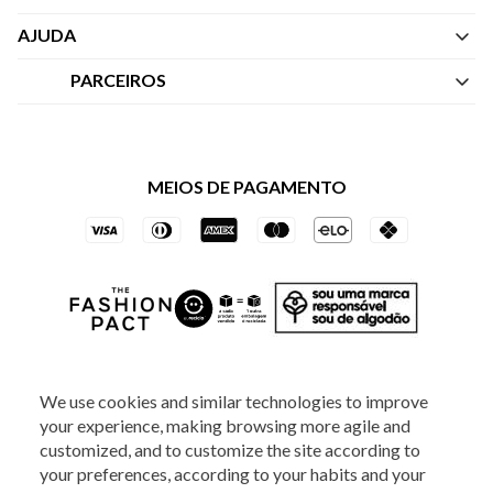
Quem Somos
AJUDA
Nossas Lojas
Central de Atendimento
PARCEIROS
Política de Privacidade dos Websites
Regulamentos
Livelo
Política de Governança
Minha Conta
Mastercard
Black Friday
MEIOS DE PAGAMENTO
Trocas e Devoluções
Vai de Visa
Azul Fidelidade
SOCIAL
We use cookies and similar technologies to improve
your experience, making browsing more agile and
customized, and to customize the site according to
your preferences, according to your habits and your