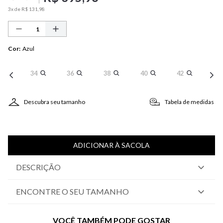
3
x de
R$
131
,
98
Cor
:
Azul
34
36
38
40
42
Descubra seu tamanho
Tabela de medidas
ADICIONAR À SACOLA
DESCRIÇÃO
ENCONTRE O SEU TAMANHO
VOCÊ TAMBÉM PODE GOSTAR