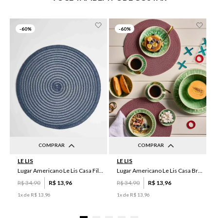
-
60%
-
60%
COMPRAR
COMPRAR
LE LIS
LE LIS
UN
UN
Lugar Americano Le Lis Casa Filipa
Lugar Americano Le Lis Casa Brenda
R$
34
,
90
R$
13
,
96
R$
34
,
90
R$
13
,
96
1
x de
R$
13
,
96
1
x de
R$
13
,
96