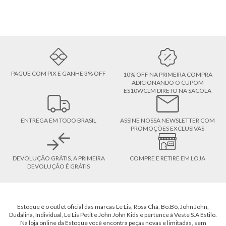
PAGUE COM PIX E GANHE 3% OFF
10% OFF NA PRIMEIRA COMPRA
ADICIONANDO O CUPOM
ES10WCLM DIRETO NA SACOLA
ENTREGA EM TODO BRASIL
ASSINE NOSSA NEWSLETTER COM
PROMOÇÕES EXCLUSIVAS
DEVOLUÇÃO GRÁTIS, A PRIMEIRA
COMPRE E RETIRE EM LOJA
DEVOLUÇÃO É GRÁTIS
Estoque é o outlet oficial das marcas Le Lis, Rosa Chá, Bo.Bô, John John,
Dudalina, Individual, Le Lis Petit e John John Kids e pertence à Veste S.A Estilo.
Na loja online da Estoque você encontra peças novas e limitadas, sem