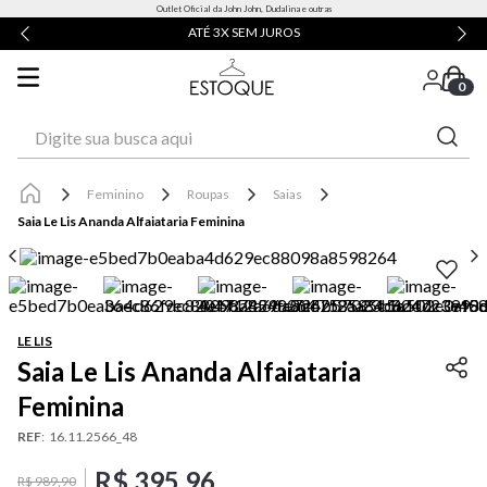
Outlet Oficial da John John, Dudalina e outras
ATÉ 3X SEM JUROS
0
Digite sua busca aqui
Feminino
Roupas
Saias
Saia Le Lis Ananda Alfaiataria Feminina
LE LIS
Saia Le Lis Ananda Alfaiataria
Feminina
REF
:
16.11.2566_48
R$
395
,
96
R$
989
,
90