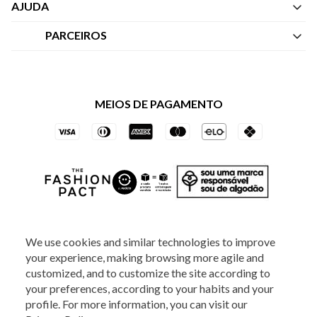
Quem Somos
AJUDA
Nossas Lojas
Central de Atendimento
PARCEIROS
Política de Privacidade dos Websites
Regulamentos
Livelo
Política de Governança
Minha Conta
Mastercard
Black Friday
MEIOS DE PAGAMENTO
Trocas e Devoluções
Vai de Visa
Azul Fidelidade
SOCIAL
We use cookies and similar technologies to improve
your experience, making browsing more agile and
ATENDIMENTO
customized, and to customize the site according to
your preferences, according to your habits and your
profile. For more information, you can visit our
2025 - Veste S.A Estilo. Todos os direitos reservados - A loja Estoque reserva-