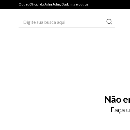
Outlet Oficial da John John, Dudalina e outras
Digite sua busca aqui
Não e
Faça u