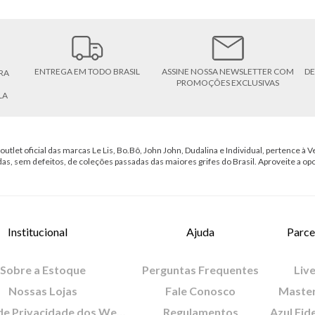
ENTREGA EM TODO BRASIL
ASSINE NOSSA NEWSLETTER COM
DE
RA
PROMOÇÕES EXCLUSIVAS
LA
outlet oficial das marcas Le Lis, Bo.Bô, John John, Dudalina e Individual, pertence à Ve
das, sem defeitos, de coleções passadas das maiores grifes do Brasil. Aproveite a op
Institucional
Ajuda
Parce
Sobre a Estoque
Perguntas Frequentes
Live
Nossas Lojas
Fale Conosco
Maste
Política de Privacidade dos Websites
Regulamentos
Azul Fid