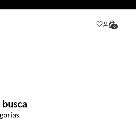
0
S
 busca
gorias.